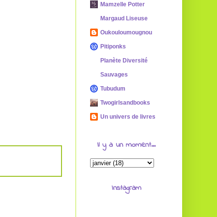
Mamzelle Potter
Margaud Liseuse
Oukouloumougnou
Pitiponks
Planète Diversité
Sauvages
Tubudum
Twogirlsandbooks
Un univers de livres
Il y a un moment...
Instagram