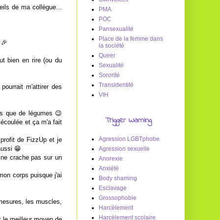
eils de ma collègue...
PMA
POC
Pansexualité
Place de la femme dans
🎉
la société
Queer
t bien en rire (ou du
Sexualité
Sororité
Transidentité
pourrait m'attirer des
VIH
ais que de légumes 😉
Trigger Warning
écoulée et ça m'a fait
Agression LGBTphobe
profit de FizzUp et je
aussi 😁
Agression sexuelle
 ne crache pas sur un
Anorexie
Anxiété
mon corps puisque j'ai
Body shaming
Esclavage
Grossophobie
s mesures, les muscles,
Harcèlement
Harcèlement scolaire
t le meilleur moyen de