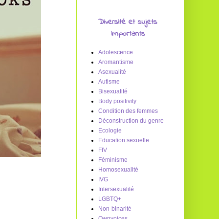
Diversité et sujets
importants
Adolescence
Aromantisme
Asexualité
Autisme
Bisexualité
Body positivity
Condition des femmes
Déconstruction du genre
Ecologie
Education sexuelle
FIV
Féminisme
Homosexualité
IVG
Intersexualité
LGBTQ+
Non-binarité
Ownvoices