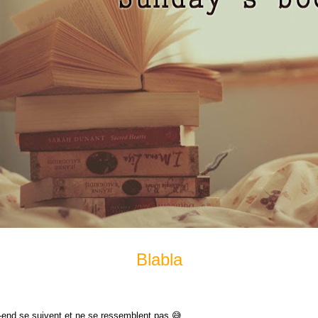
Blabla
end se suivent et ne se ressemblent pas 😅