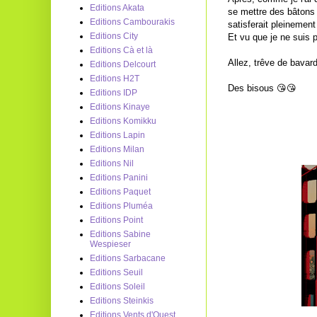
Editions Akata
se mettre des bâtons 
Editions Cambourakis
satisferait pleinement
Editions City
Et vu que je ne suis 
Editions Cà et là
Allez, trêve de bavar
Editions Delcourt
Editions H2T
Des bisous 😘😘
Editions IDP
Editions Kinaye
Editions Komikku
Editions Lapin
Editions Milan
Editions Nil
Editions Panini
Editions Paquet
Editions Pluméa
Editions Point
Editions Sabine
Wespieser
Editions Sarbacane
Editions Seuil
Editions Soleil
Editions Steinkis
Editions Vents d'Ouest