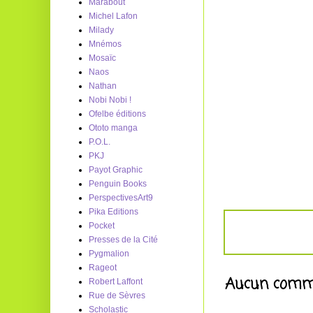
Marabout
Michel Lafon
Milady
Mnémos
Mosaïc
Naos
Nathan
Nobi Nobi !
Ofelbe éditions
Ototo manga
P.O.L.
PKJ
Payot Graphic
Penguin Books
PerspectivesArt9
Pika Editions
Pocket
Presses de la Cité
Pygmalion
Rageot
Aucun comme
Robert Laffont
Rue de Sèvres
Scholastic