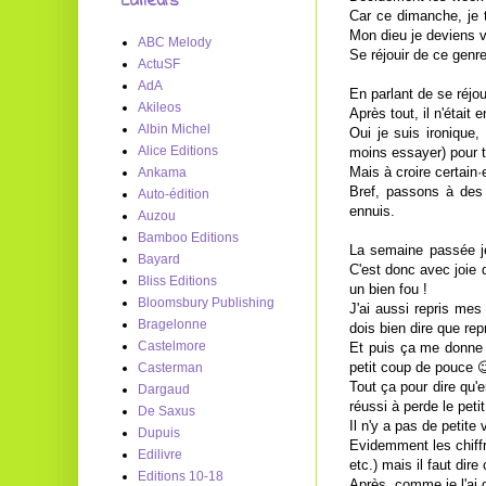
Editeurs
Car ce dimanche, je t
Mon dieu je deviens v
ABC Melody
Se réjouir de ce genr
ActuSF
AdA
En parlant de se réjo
Akileos
Après tout, il n'était
Albin Michel
Oui je suis ironique
Alice Editions
moins essayer) pour te
Mais à croire certain
Ankama
Bref, passons à des s
Auto-édition
ennuis.
Auzou
Bamboo Editions
La semaine passée je
Bayard
C'est donc avec joie 
Bliss Editions
un bien fou !
Bloomsbury Publishing
J'ai aussi repris mes
Bragelonne
dois bien dire que re
Castelmore
Et puis ça me donne 
petit coup de pouce 
Casterman
Tout ça pour dire qu'
Dargaud
réussi à perde le petit
De Saxus
Il n'y a pas de petite 
Dupuis
Evidemment les chiffre
Edilivre
etc.) mais il faut dire
Editions 10-18
Après, comme je l'ai