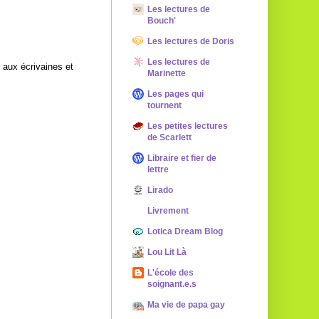
Les lectures de
Bouch'
Les lectures de Doris
Les lectures de
 aux écrivaines et
Marinette
Les pages qui
tournent
Les petites lectures
de Scarlett
Libraire et fier de
lettre
Lirado
Livrement
Lotica Dream Blog
Lou Lit Là
L'école des
soignant.e.s
Ma vie de papa gay