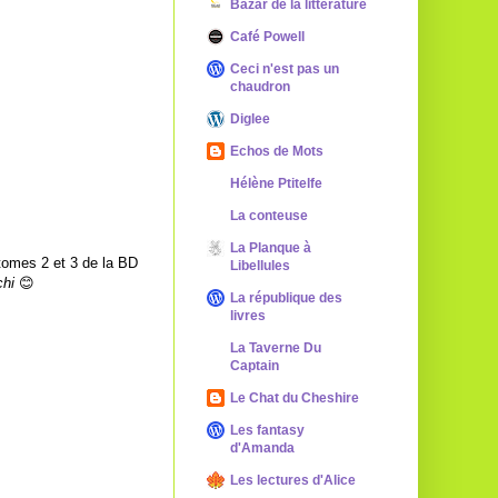
Bazar de la littérature
Café Powell
Ceci n'est pas un
chaudron
Diglee
Echos de Mots
Hélène Ptitelfe
La conteuse
La Planque à
tomes 2 et 3 de la BD
Libellules
hi
😊
La république des
livres
La Taverne Du
Captain
Le Chat du Cheshire
Les fantasy
d'Amanda
Les lectures d'Alice