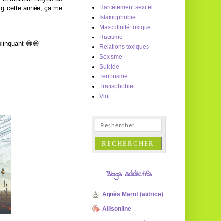
Harcèlement sexuel
0kg cette année, ça me
Islamophobie
Masculinité toxique
Racisme
blinquant 😁😁
Relations toxiques
Sexisme
Suicide
Terrorisme
Transphobie
Viol
Blogs addictifs
Agnès Marot (autrice)
Allisonline