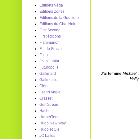
Editions Véga
Editions Zones
Editions de la Gouttière
Editions du Chat Noir
First Second
First éditions
Flammarion
Fluide Glacial
Folio
Folio Junior
Futuropolis
J'ai terminé
Michael T
Gallimard
Holl
Gallmeister
Glénat
Grand Angle
Grasset
Gulf Stream
Hachette
HarperTeen
Hugo New Way
Hugo et Cie
JC Lattès