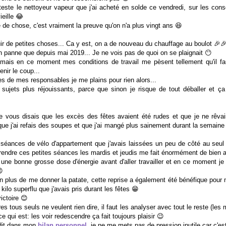
este le nettoyeur vapeur que j'ai acheté en solde ce vendredi, sur les cons
ieille 😂
e de chose, c'est vraiment la preuve qu'on n'a plus vingt ans 😆
uir de petites choses... Ca y est, on a de nouveau du chauffage au boulot 🎉
 en panne que depuis mai 2019... Je ne vois pas de quoi on se plaignait 😶
, mais en ce moment mes conditions de travail me pèsent tellement qu'il fau
nir le coup...
·es de mes responsables je me plains pour rien alors...
ujets plus réjouissants, parce que sinon je risque de tout déballer et ça 
 vous disais que les excès des fêtes avaient été rudes et que je ne rêv
que j'ai refais des soupes et que j'ai mangé plus sainement durant la semaine 
 séances de vélo d'appartement que j'avais laissées un peu de côté au seul 
prendre ces petites séances les mardis et jeudis me fait énormément de bien 
une bonne grosse dose d'énergie avant d'aller travailler et en ce moment je

en plus de me donner la patate, cette reprise a également été bénéfique pour 
 kilo superflu que j'avais pris durant les fêtes 😁
victoire 😊
s tous seuls ne veulent rien dire, il faut les analyser avec tout le reste (le
 ce qui est: les voir redescendre ça fait toujours plaisir 😉
 dit dans mon
bilan personnel
, je ne me mets pas de pression inutile car c'es