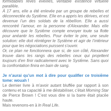
formidables rêves éveillés, véritable existence virtuelle
parallèle.
À 17 ans, elle a été enlevée par un groupe de rebelles et
déconnectée du Système. Elle en a appris les dérives, et est
devenue l'un des soldats de la rébellion. Elle a aussi
rencontré l'amour, en la personne d'Alexander. Mais elle
découvre que le Système compte envoyer toute sa flotte
pour anéantir les rebelles. Pour éviter le pire, une seule
solution: elle doit réintégrer le Système et agir de l'intérieur
pour que les négociations puissent s'ouvrir.
Or, ce plan ne fonctionnera que si, de son côté, Alexander
trouve dans les rangs des rebelles ceux qui projettent
toujours d'en finir radicalement avec le Système. Sans quoi
la confrontation finira en bain de sang.
Je n'aurai qu'un mot à dire pour qualifier ce troisième
tome: wouah !
Le dernier livre à m'avoir autant bluffée par rapport à son
contenu et sa capacité à me déstabiliser, c'était
Morning Star
de Pierce Brown ! C'est vous dire si la barre était placée
haute.
Mais revenons-en à
In Real Life
.