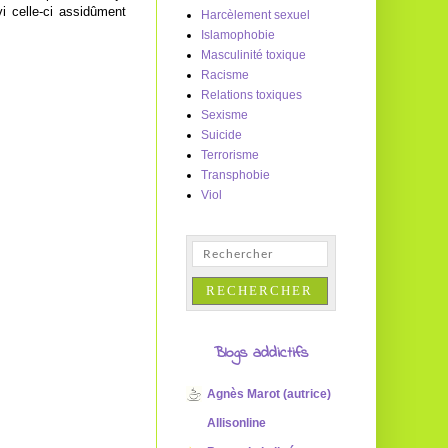
vi celle-ci assidûment
Harcèlement sexuel
Islamophobie
Masculinité toxique
Racisme
Relations toxiques
Sexisme
Suicide
Terrorisme
Transphobie
Viol
Blogs addictifs
Agnès Marot (autrice)
Allisonline