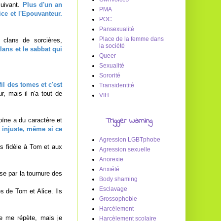
suivant.
Plus d'un an
PMA
ce et l'Epouvanteur.
POC
Pansexualité
Place de la femme dans
s clans de sorcières,
la société
lans et le sabbat qui
Queer
Sexualité
Sororité
fil des tomes et c'est
Transidentité
r, mais il n'a tout de
VIH
Trigger Warning
oïne a du caractère et
 injuste, même si ce
Agression LGBTphobe
us fidèle à Tom et aux
Agression sexuelle
Anorexie
Anxiété
ise par la tournure des
Body shaming
Esclavage
s de Tom et Alice. Ils
Grossophobie
Harcèlement
 me répète, mais je
Harcèlement scolaire