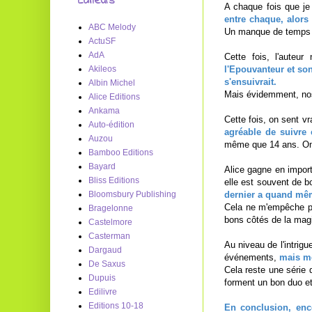
Editeurs
A chaque fois que je 
entre chaque, alors
ABC Melody
Un manque de temps 
ActuSF
AdA
Cette fois, l'auteur
l'Epouvanteur et son
Akileos
s'ensuivrait.
Albin Michel
Mais évidemment, nos 
Alice Editions
Ankama
Cette fois, on sent v
Auto-édition
agréable de suivre
Auzou
même que 14 ans. On 
Bamboo Editions
Bayard
Alice gagne en import
Bliss Editions
elle est souvent de b
dernier a quand mêm
Bloomsbury Publishing
Cela ne m'empêche pas
Bragelonne
bons côtés de la magie
Castelmore
Casterman
Au niveau de l'intrigu
Dargaud
événements,
mais mê
De Saxus
Cela reste une série 
Dupuis
forment un bon duo et 
Edilivre
Editions 10-18
En conclusion, enco