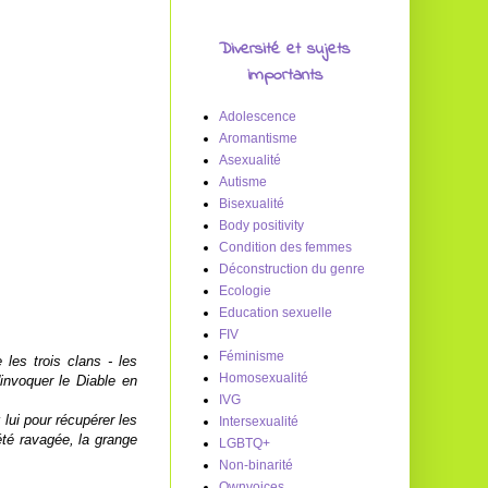
Diversité et sujets
importants
Adolescence
Aromantisme
Asexualité
Autisme
Bisexualité
Body positivity
Condition des femmes
Déconstruction du genre
Ecologie
Education sexuelle
FIV
Féminisme
les trois clans - les
Homosexualité
invoquer le Diable en
IVG
lui pour récupérer les
Intersexualité
été ravagée, la grange
LGBTQ+
Non-binarité
Ownvoices