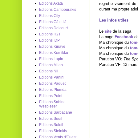
regrette vraiment de 
Editions Akata
durant ma propre ado
Editions Cambourakis
Editions City
Les infos utiles
Editions Cà et là
Editions Delcourt
Le
site
de la saga
Editions H2T
La page
Facebook
de
Editions IDP
Ma chronique du
tom
Editions Kinaye
Ma chronique du
tom
Editions Komikku
Ma chronique du
tom
Parution VO:
The Spo
Editions Lapin
Parution VF: 13 mars
Editions Milan
Editions Nil
Editions Panini
Editions Paquet
Editions Pluméa
Editions Point
Editions Sabine
Wespieser
Editions Sarbacane
Editions Seuil
Editions Soleil
Editions Steinkis
Editions Vents d'Ouest