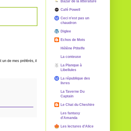
Bazar de la littérature
Café Powell
Ceci n'est pas un
chaudron
Diglee
Echos de Mots
Hélène Ptitelfe
La conteuse
st un de mes préférés, il
La Planque à
Libellules
La république des
livres
La Taverne Du
Captain
Le Chat du Cheshire
Les fantasy
d'Amanda
Les lectures d'Alice