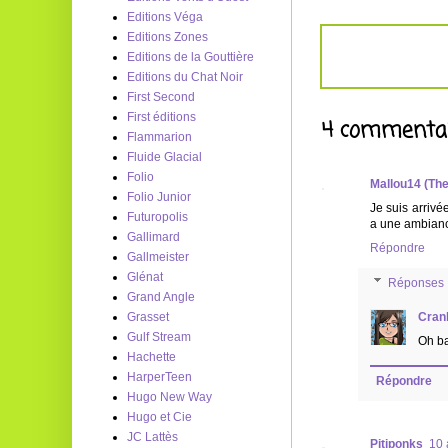
Editions Véga
Editions Zones
Editions de la Gouttière
Editions du Chat Noir
First Second
First éditions
4 commentai
Flammarion
Fluide Glacial
Folio
Mallou14 (Th
Folio Junior
Je suis arrivé
Futuropolis
a une ambiance
Gallimard
Répondre
Gallmeister
Glénat
Réponses
Grand Angle
Cran
Grasset
Gulf Stream
Oh ba
Hachette
HarperTeen
Répondre
Hugo New Way
Hugo et Cie
JC Lattès
Pitiponks
10 