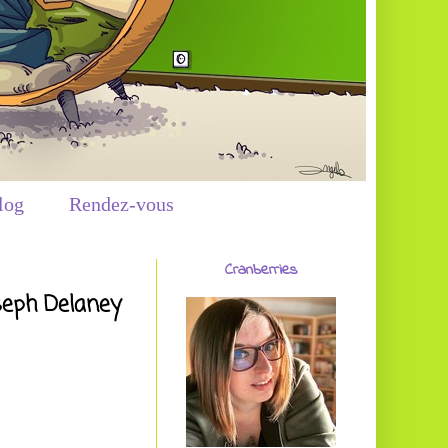
log
Rendez-vous
Cranberries
seph Delaney