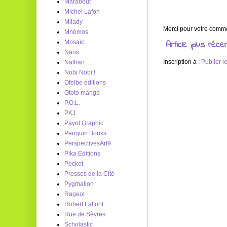
Marabout
Michel Lafon
Milady
Merci pour votre commen
Mnémos
Mosaïc
Article plus réce
Naos
Inscription à :
Publier 
Nathan
Nobi Nobi !
Ofelbe éditions
Ototo manga
P.O.L.
PKJ
Payot Graphic
Penguin Books
PerspectivesArt9
Pika Editions
Pocket
Presses de la Cité
Pygmalion
Rageot
Robert Laffont
Rue de Sèvres
Scholastic