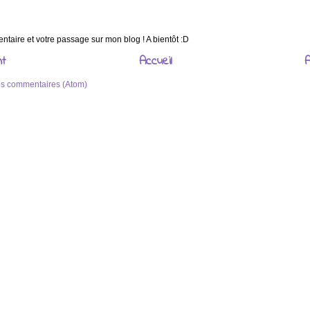
taire et votre passage sur mon blog ! A bientôt :D
nt
Accueil
A
les commentaires (Atom)