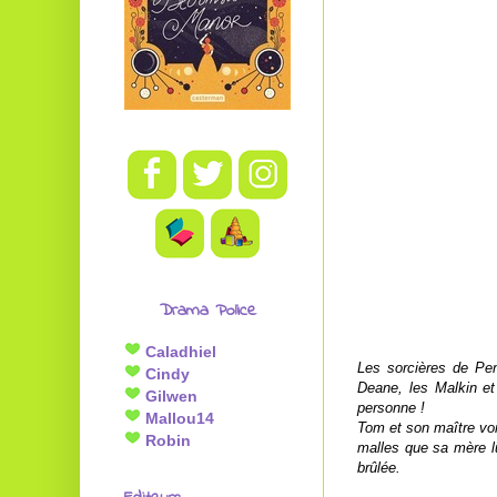
Drama Police
Caladhiel
Les sorcières de Pen
Cindy
Deane, les Malkin et
Gilwen
personne !
Mallou14
Tom et son maître von
Robin
malles que sa mère lu
brûlée.