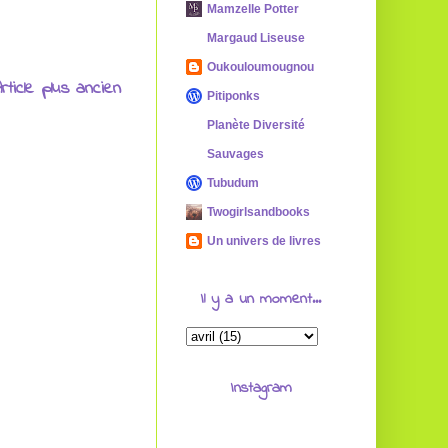
Mamzelle Potter
Margaud Liseuse
Oukouloumougnou
rticle plus ancien
Pitiponks
Planète Diversité
Sauvages
Tubudum
Twogirlsandbooks
Un univers de livres
Il y a un moment...
Instagram