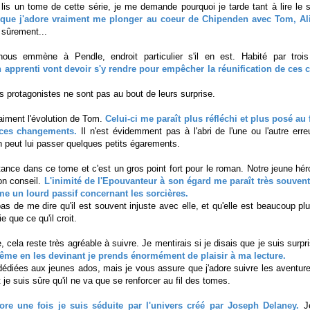
lis un tome de cette série, je me demande pourquoi je tarde tant à lire le 
 que j'adore vraiment me plonger au coeur de Chipenden avec Tom, Ali
sûrement...
 nous emmène à Pendle, endroit particulier s'il en est. Habité par troi
 apprenti vont devoir s'y rendre pour empêcher la réunification de ces c
protagonistes ne sont pas au bout de leurs surprise.
raiment l'évolution de Tom.
Celui-ci me paraît plus réfléchi et plus posé au 
 ces changements.
Il n'est évidemment pas à l'abri de l'une ou l'autre erreu
peut lui passer quelques petits égarements.
ance dans ce tome et c'est un gros point fort pour le roman. Notre jeune hér
on conseil.
L'inimité de l'Epouvanteur à son égard me paraît très souvent
e un lourd passif concernant les sorcières.
 de me dire qu'il est souvent injuste avec elle, et qu'elle est beaucoup pl
 que ce qu'il croit.
e, cela reste très agréable à suivre. Je mentirais si je disais que je suis surpr
me en les devinant je prends énormément de plaisir à ma lecture.
dédiées aux jeunes ados, mais je vous assure que j'adore suivre les aventure
je suis sûre qu'il ne va que se renforcer au fil des tomes.
re une fois je suis séduite par l'univers créé par Joseph Delaney.
Je