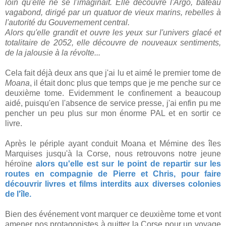
loin qu'elle ne se l'imaginait. Elle découvre l'Argo, bateau
vagabond, dirigé par un quatuor de vieux marins, rebelles à
l'autorité du Gouvernement central.
Alors qu'elle grandit et ouvre les yeux sur l'univers glacé et
totalitaire de 2052, elle découvre de nouveaux sentiments,
de la jalousie à la révolte...
Cela fait déjà deux ans que j'ai lu et aimé le premier tome de
Moana
, il était donc plus que temps que je me penche sur ce
deuxième tome. Evidemment le confinement a beaucoup
aidé, puisqu'en l'absence de service presse, j'ai enfin pu me
pencher un peu plus sur mon énorme PAL et en sortir ce
livre.
Après le périple ayant conduit Moana et Mémine des îles
Marquises jusqu'à la Corse, nous retrouvons notre jeune
héroïne
alors qu'elle est sur le point de repartir sur les
routes en compagnie de Pierre et Chris, pour faire
découvrir livres et films interdits aux diverses colonies
de l'île.
Bien des événement vont marquer ce deuxième tome et vont
amener nos protagonistes à quitter la Corse pour un voyage