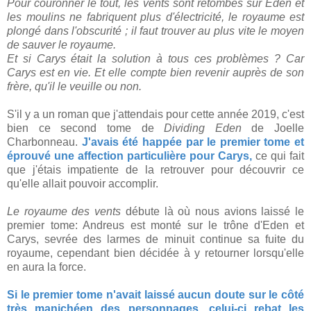
Pour couronner le tout, les vents sont retombés sur Eden et
les moulins ne fabriquent plus d'électricité, le royaume est
plongé dans l'obscurité ; il faut trouver au plus vite le moyen
de sauver le royaume.
Et si Carys était la solution à tous ces problèmes ? Car
Carys est en vie. Et elle compte bien revenir auprès de son
frère, qu'il le veuille ou non.
S'il y a un roman que j'attendais pour cette année 2019, c'est
bien ce second tome de
Dividing Eden
de Joelle
Charbonneau.
J'avais été happée par le premier tome et
éprouvé une affection particulière pour Carys,
ce qui fait
que j'étais impatiente de la retrouver pour découvrir ce
qu'elle allait pouvoir accomplir.
Le royaume des vents
débute là où nous avions laissé le
premier tome: Andreus est monté sur le trône d'Eden et
Carys, sevrée des larmes de minuit continue sa fuite du
royaume, cependant bien décidée à y retourner lorsqu'elle
en aura la force.
Si le premier tome n'avait laissé aucun doute sur le côté
très manichéen des personnages, celui-ci rebat les