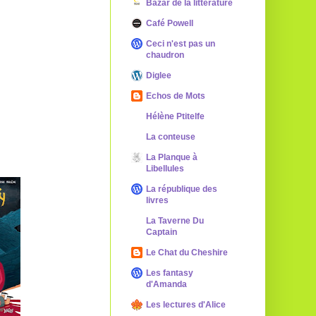
Bazar de la littérature
Café Powell
Ceci n'est pas un
chaudron
Diglee
Echos de Mots
Hélène Ptitelfe
La conteuse
La Planque à
Libellules
La république des
livres
La Taverne Du
Captain
Le Chat du Cheshire
Les fantasy
d'Amanda
Les lectures d'Alice