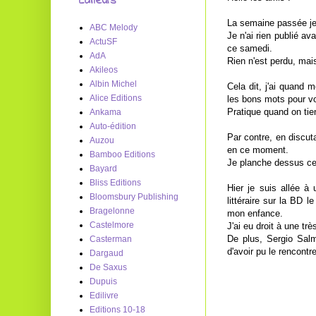
Editeurs
La semaine passée je 
ABC Melody
Je n'ai rien publié a
ActuSF
ce samedi.
AdA
Rien n'est perdu, mais
Akileos
Albin Michel
Cela dit, j'ai quand 
Alice Editions
les bons mots pour vo
Pratique quand on tien
Ankama
Auto-édition
Par contre, en discut
Auzou
en ce moment.
Bamboo Editions
Je planche dessus ce 
Bayard
Bliss Editions
Hier je suis allée à
Bloomsbury Publishing
littéraire sur la BD 
Bragelonne
mon enfance.
Castelmore
J'ai eu droit à une tr
De plus, Sergio Salm
Casterman
d'avoir pu le rencontr
Dargaud
De Saxus
Dupuis
Edilivre
Editions 10-18