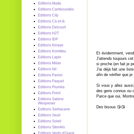
Editions Akata
Editions Cambourakis
Editions City
Editions Cà et là
Editions Delcourt
Editions H2T
Editions IDP
Editions Kinaye
Editions Komikku
Et évidemment, vendre
Editions Lapin
J'attends toujours ce
Editions Milan
si proche (en fait je 
J'ai déjà fait une lis
Editions Nil
afin de vérifier que je 
Editions Panini
Editions Paquet
Si vous y allez aussi
Editions Pluméa
des gens connus ou d
Editions Point
Parce que oui, Montreu
Editions Sabine
Wespieser
Des bisous 😘😘
Editions Sarbacane
Editions Seuil
Editions Soleil
Editions Steinkis
Editions Vents d'Ouest