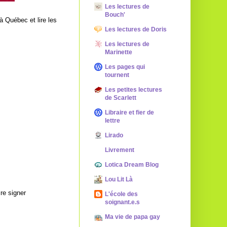
Les lectures de
Bouch'
à Québec et lire les
Les lectures de Doris
Les lectures de
Marinette
Les pages qui
tournent
Les petites lectures
de Scarlett
Libraire et fier de
lettre
Lirado
Livrement
Lotica Dream Blog
Lou Lit Là
re signer
L'école des
soignant.e.s
Ma vie de papa gay