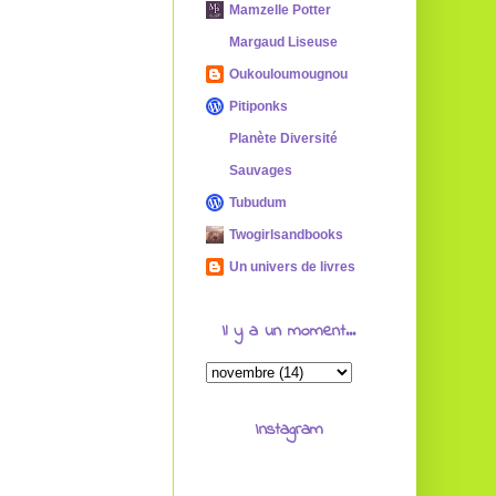
Mamzelle Potter
Margaud Liseuse
Oukouloumougnou
Pitiponks
Planète Diversité
Sauvages
Tubudum
Twogirlsandbooks
Un univers de livres
Il y a un moment...
Instagram