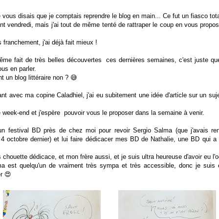
vous disais que je comptais reprendre le blog en main... Ce fut un fiasco tota
vant vendredi, mais j'ai tout de même tenté de rattraper le coup en vous prop
 franchement, j'ai déjà fait mieux !
même fait de très belles découvertes ces dernières semaines, c'est juste que
us en parler.
t un blog littéraire non ? 😅
ant avec ma copine Caladhiel, j'ai eu subitement une idée d'article sur un suj
week-end et j'espère pouvoir vous le proposer dans la semaine à venir.
 un festival BD près de chez moi pour revoir Sergio Salma (que j'avais ren
le 4 octobre dernier) et lui faire dédicacer mes BD de Nathalie, une BD qui 
ès chouette dédicace, et mon frère aussi, et je suis ultra heureuse d'avoir eu l'
a est quelqu'un de vraiment très sympa et très accessible, donc je suis
er 😍