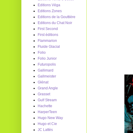
Editions Véga
Editions Zones
Editions de la Gouttière
Editions du Chat Noir
First Second
First éditions
Flammarion
Fluide Glacial
Folio
Folio Junior
Futuropolis
Gallimard
Gallmeister
Glénat
Grand Angle
Grasset
Gulf Stream
Hachette
HarperTeen
Hugo New Way
Hugo et Cie
JC Lattès