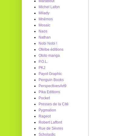
Marabout
Michel Lafon
Milady
Mnémos
Mosaïc
Naos
Nathan
Nobi Nobi !
Ofelbe éditions
Ototo manga
P.O.L.
PKJ
Payot Graphic
Penguin Books
PerspectivesArt9
Pika Editions
Pocket
Presses de la Cité
Pygmalion
Rageot
Robert Laffont
Rue de Sèvres
Scholastic