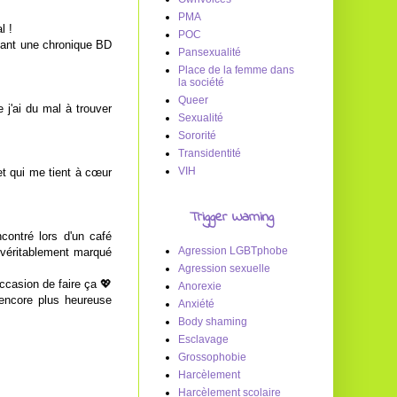
PMA
l !
POC
osant une chronique BD
Pansexualité
Place de la femme dans
la société
Queer
 j'ai du mal à trouver
Sexualité
Sororité
Transidentité
VIH
et qui me tient à cœur
Trigger Warning
contré lors d'un café
Agression LGBTphobe
a véritablement marqué
Agression sexuelle
occasion de faire ça 💖
Anorexie
 encore plus heureuse
Anxiété
Body shaming
Esclavage
Grossophobie
Harcèlement
Harcèlement scolaire