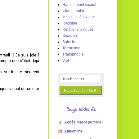
Harcèlement sexuel
Islamophobie
Masculinité toxique
Racisme
Relations toxiques
Sexisme
Suicide
Terrorisme
Transphobie
euil !! Je suis joie !
ompte que c'était déjà
Viol
ur sur le site mercredi
ujours cool de croiser
Blogs addictifs
Agnès Marot (autrice)
Allisonline