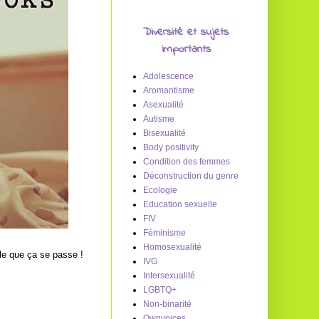
Diversité et sujets
importants
Adolescence
Aromantisme
Asexualité
Autisme
Bisexualité
Body positivity
Condition des femmes
Déconstruction du genre
Ecologie
Education sexuelle
FIV
Féminisme
Homosexualité
elle que ça se passe !
IVG
Intersexualité
LGBTQ+
Non-binarité
Ownvoices