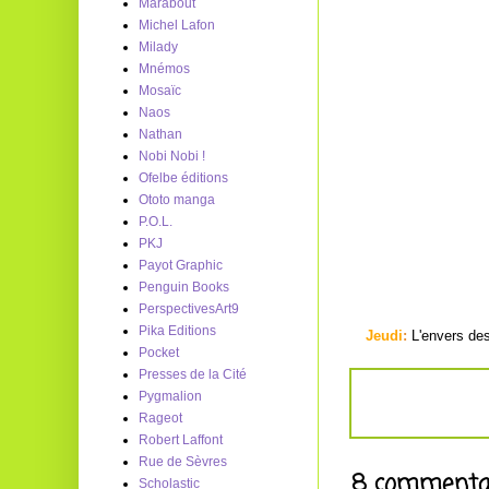
Marabout
Michel Lafon
Milady
Mnémos
Mosaïc
Naos
Nathan
Nobi Nobi !
Ofelbe éditions
Ototo manga
P.O.L.
PKJ
Payot Graphic
Penguin Books
PerspectivesArt9
Pika Editions
Jeudi
:
L'envers des
Pocket
Presses de la Cité
Pygmalion
Rageot
Robert Laffont
Rue de Sèvres
8 commentai
Scholastic