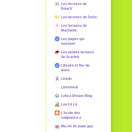
Les lectures de
Bouch'
Les lectures de Doris
Les lectures de
Marinette
Les pages qui
tournent
Les petites lectures
de Scarlett
Libraire et fier de
lettre
Lirado
Livrement
Lotica Dream Blog
Lou Lit Là
L'école des
soignant.e.s
Ma vie de papa gay