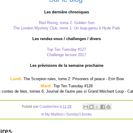
Les dernière chroniques
Red Rising, tome 2: Golden Son
The London Mystery Club, tome 1: Un loup-garou à Hyde Park
Les rendez-vous / challenges / divers
Top Ten Tuesday #127
Challenge lecture 2017
Les prévisions de la semaine prochaine
Lundi:
The Scorpion rules, tome 2: Prisoners of peace - Erin Bow
Mardi
:
Top Ten Tuesday #128
 contes de fées, tomes 6: Journal de l'autre pas si Grand Méchant Loup - Ca
Publié par
Cranberries
à
11:28
In My Mailbox
/
Sunday's books
res: