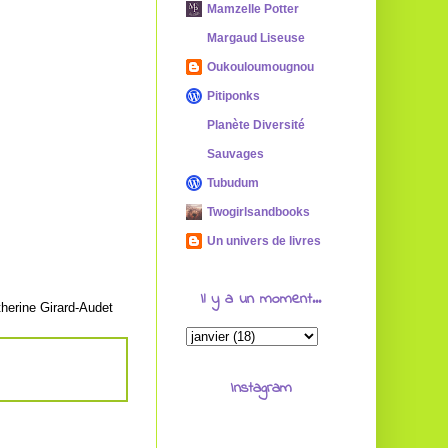
Mamzelle Potter
Margaud Liseuse
Oukouloumougnou
Pitiponks
Planète Diversité
Sauvages
Tubudum
Twogirlsandbooks
Un univers de livres
Il y a un moment...
therine Girard-Audet
Instagram