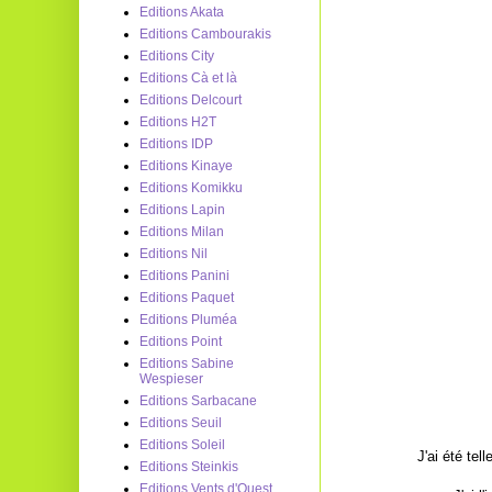
Editions Akata
Editions Cambourakis
Editions City
Editions Cà et là
Editions Delcourt
Editions H2T
Editions IDP
Editions Kinaye
Editions Komikku
Editions Lapin
Editions Milan
Editions Nil
Editions Panini
Editions Paquet
Editions Pluméa
Editions Point
Editions Sabine
Wespieser
Editions Sarbacane
Editions Seuil
Editions Soleil
J'ai été te
Editions Steinkis
Editions Vents d'Ouest