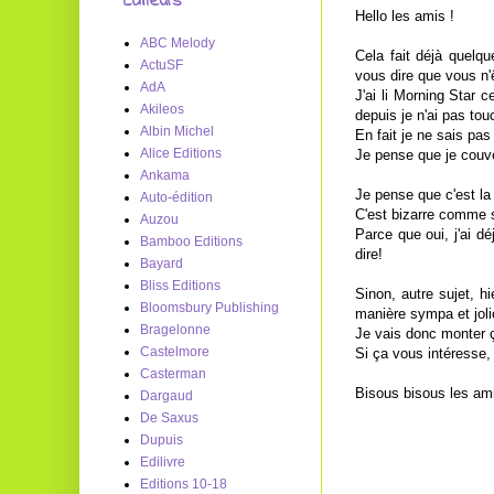
Editeurs
Hello les amis !
ABC Melody
Cela fait déjà quelq
ActuSF
vous dire que vous n'
AdA
J'ai li Morning Star 
Akileos
depuis je n'ai pas tou
Albin Michel
En fait je ne sais pas 
Alice Editions
Je pense que je couve
Ankama
Je pense que c'est la 
Auto-édition
C'est bizarre comme s
Auzou
Parce que oui, j'ai dé
Bamboo Editions
dire!
Bayard
Bliss Editions
Sinon, autre sujet, h
Bloomsbury Publishing
manière sympa et jolie
Bragelonne
Je vais donc monter ça
Castelmore
Si ça vous intéresse, 
Casterman
Bisous bisous les am
Dargaud
De Saxus
Dupuis
Edilivre
Editions 10-18