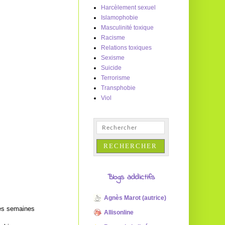
Harcèlement sexuel
Islamophobie
Masculinité toxique
Racisme
Relations toxiques
Sexisme
Suicide
Terrorisme
Transphobie
Viol
Blogs addictifs
Agnès Marot (autrice)
res semaines
Allisonline