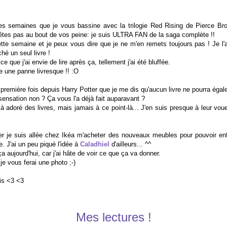
ues semaines que je vous bassine avec la trilogie Red Rising de Pierce Br
êtes pas au bout de vos peine: je suis ULTRA FAN de la saga complète !!
cette semaine et je peux vous dire que je ne m'en remets toujours pas ! Je l'ai
ché un seul livre !
ce que j'ai envie de lire après ça, tellement j'ai été bluffée.
 une panne livresque !! :O
première fois depuis Harry Potter que je me dis qu'aucun livre ne pourra égaler
ensation non ? Ça vous l'a déjà fait auparavant ?
jà adoré des livres, mais jamais à ce point-là... J'en suis presque à leur vou
ier je suis allée chez Ikéa m'acheter des nouveaux meubles pour pouvoir en
. J'ai un peu piqué l'idée à
Caladhiel
d'ailleurs... ^^
 aujourd'hui, car j'ai hâte de voir ce que ça va donner.
je vous ferai une photo ;-)
is <3 <3
Mes lectures !