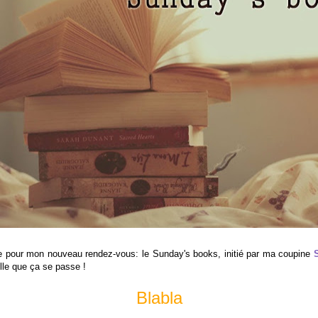
 pour mon nouveau rendez-vous: le Sunday's books, initié par ma coupine
S
elle que ça se passe !
Blabla