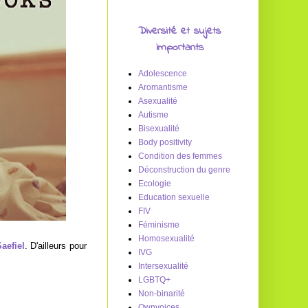
Diversité et sujets
importants
Adolescence
Aromantisme
Asexualité
Autisme
Bisexualité
Body positivity
Condition des femmes
Déconstruction du genre
Ecologie
Education sexuelle
FIV
Féminisme
Homosexualité
aefiel
. D'ailleurs pour
IVG
Intersexualité
LGBTQ+
Non-binarité
Ownvoices