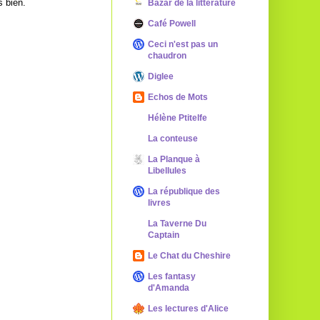
s bien.
Bazar de la littérature
Café Powell
Ceci n'est pas un
chaudron
Diglee
Echos de Mots
Hélène Ptitelfe
La conteuse
La Planque à
Libellules
La république des
livres
La Taverne Du
Captain
Le Chat du Cheshire
Les fantasy
d'Amanda
Les lectures d'Alice