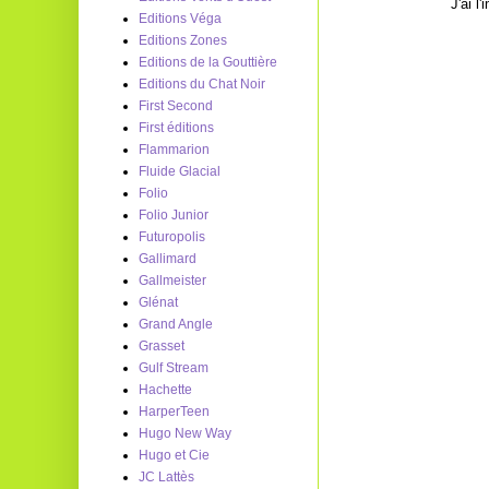
J'ai l
Editions Véga
Editions Zones
Editions de la Gouttière
Editions du Chat Noir
First Second
First éditions
Flammarion
Fluide Glacial
Folio
Folio Junior
Futuropolis
Gallimard
Gallmeister
Glénat
Grand Angle
Grasset
Gulf Stream
Hachette
HarperTeen
Hugo New Way
Hugo et Cie
JC Lattès