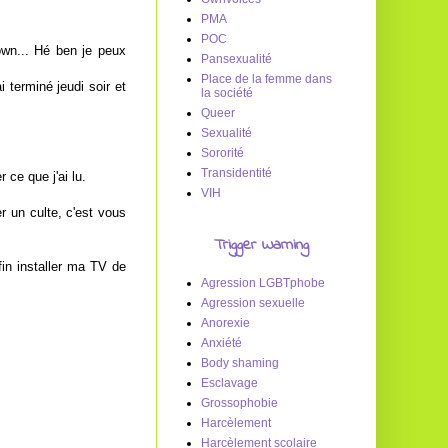
PMA
POC
own... Hé ben je peux
Pansexualité
Place de la femme dans
 terminé jeudi soir et
la société
Queer
Sexualité
Sororité
Transidentité
 ce que j'ai lu.
VIH
er un culte, c'est vous
Trigger Warning
fin installer ma TV de
Agression LGBTphobe
Agression sexuelle
Anorexie
Anxiété
Body shaming
Esclavage
Grossophobie
Harcèlement
Harcèlement scolaire