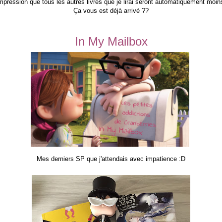
'impression que tous les autres livres que je lirai seront automatiquement moin
Ça vous est déjà arrivé ??
In My Mailbox
Mes derniers SP que j'attendais avec impatience :D