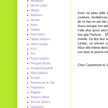
Marabout
Michel Lafon
Milady
Avec sa peau pâle e
Mnémos
couleurs, révélatrice
Mosaïc
de ce lieu en ont fait 
Naos
Aussi lorsque son père
Nathan
t-elle plus qu'un seul
loin que l'horizon...
Nobi Nobi !
monde. Ce don leur ser
Ofelbe éditions
Là-bas, un univers sa
Ototo manga
Alice elle-même devra
P.O.L.
son père et pourra-t-e
PKJ
Payot Graphic
Penguin Books
Chez Castelmore le 1
PerspectivesArt9
Pika Editions
Pocket
Presses de la Cité
Pygmalion
Rageot
Robert Laffont
Rue de Sèvres
Scholastic