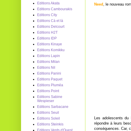
Editions Akata
Need
, le nouveau rom
Editions Cambourakis
Editions City
Editions Cà et là
Editions Delcourt
Editions H2T
Editions IDP
Editions Kinaye
Editions Komikku
Editions Lapin
Editions Milan
Editions Nil
Editions Panini
Editions Paquet
Editions Pluméa
Editions Point
Editions Sabine
Wespieser
Editions Sarbacane
Editions Seuil
Les adolescents du 
Editions Soleil
répondre à leurs bes
Editions Steinkis
conséquences. Car, c’e
Editions Vents d'Ouest