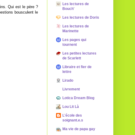
Les lectures de
ins. Qui est le père ?
Bouch'
estions bousculent le
Les lectures de Doris
Les lectures de
Marinette
Les pages qui
tournent
Les petites lectures
de Scarlett
Libraire et fier de
lettre
Lirado
Livrement
Lotica Dream Blog
Lou Lit Là
L'école des
soignant.e.s
Ma vie de papa gay