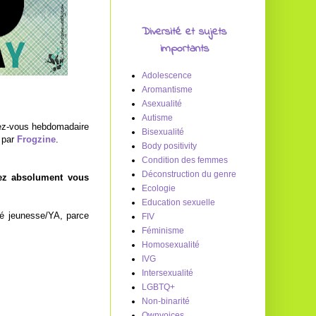
Diversité et sujets
importants
Adolescence
Aromantisme
Asexualité
Autisme
dez-vous hebdomadaire
Bisexualité
s par
Frogzine
.
Body positivity
Condition des femmes
Déconstruction du genre
ulez absolument vous
Ecologie
Education sexuelle
té jeunesse/YA, parce
FIV
Féminisme
Homosexualité
IVG
Intersexualité
LGBTQ+
Non-binarité
Ownvoices