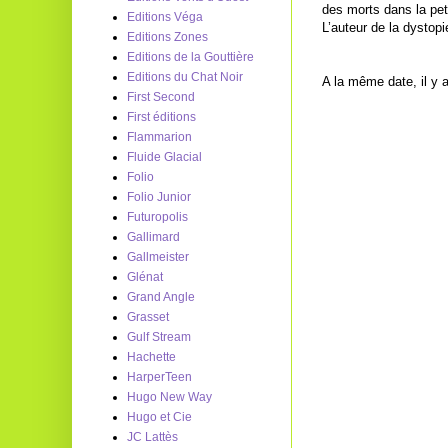
des morts dans la p
Editions Véga
L’auteur de la dystop
Editions Zones
Editions de la Gouttière
Editions du Chat Noir
A la même date, il y
First Second
First éditions
Flammarion
Fluide Glacial
Folio
Folio Junior
Futuropolis
Gallimard
Gallmeister
Glénat
Grand Angle
Grasset
Gulf Stream
Hachette
HarperTeen
Hugo New Way
Hugo et Cie
JC Lattès