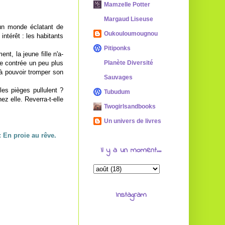
Mamzelle Potter
Margaud Liseuse
un monde éclatant de
Oukouloumougnou
ntérêt : les habitants
Pitiponks
nt, la jeune fille n'a-
use contrée un peu plus
Planète Diversité
 à pouvoir tromper son
Sauvages
les pièges pullulent ?
Tubudum
z elle. Reverra-t-elle
Twogirlsandbooks
Un univers de livres
 En proie au rêve.
Il y a un moment...
Instagram