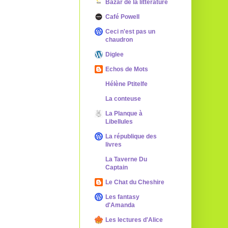
Bazar de la littérature
Café Powell
Ceci n'est pas un
chaudron
Diglee
Echos de Mots
Hélène Ptitelfe
La conteuse
La Planque à
Libellules
La république des
livres
La Taverne Du
Captain
Le Chat du Cheshire
Les fantasy
d'Amanda
Les lectures d'Alice