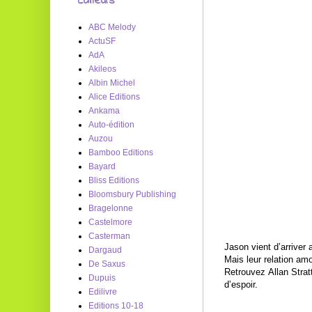
Editeurs
ABC Melody
ActuSF
AdA
Akileos
Albin Michel
Alice Editions
Ankama
Auto-édition
Auzou
Bamboo Editions
Bayard
Bliss Editions
Bloomsbury Publishing
Bragelonne
Castelmore
Casterman
Jason vient d’arriver a
Dargaud
Mais leur relation am
De Saxus
Retrouvez Allan Stratt
Dupuis
d’espoir.
Edilivre
Editions 10-18