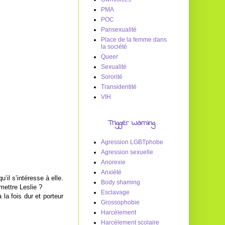
PMA
POC
Pansexualité
Place de la femme dans
la société
Queer
Sexualité
Sororité
Transidentité
VIH
Trigger Warning
Agression LGBTphobe
Agression sexuelle
Anorexie
Anxiété
u’il s’intéresse à elle.
Body shaming
mettre Leslie ?
Esclavage
 la fois dur et porteur
Grossophobie
Harcèlement
Harcèlement scolaire