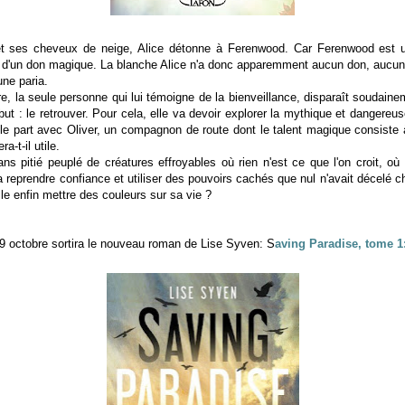
t ses cheveux de neige, Alice détonne à Ferenwood. Car Ferenwood est 
s d'un don magique. La blanche Alice n'a donc apparemment aucun don, aucun i
une paria.
, la seule personne qui lui témoigne de la bienveillance, disparaît soudaineme
 but : le retrouver. Pour cela, elle va devoir explorer la mythique et dangere
 Elle part avec Oliver, un compagnon de route dont le talent magique consiste
a-t-il utile.
ns pitié peuplé de créatures effroyables où rien n'est ce que l'on croit, où 
 reprendre confiance et utiliser des pouvoirs cachés que nul n'avait décelé che
lle enfin mettre des couleurs sur sa vie ?
9 octobre sortira le nouveau roman de Lise Syven: S
aving Paradise, tome 1: