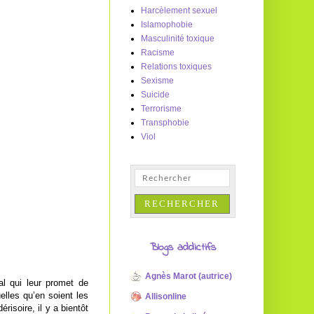
Harcèlement sexuel
Islamophobie
Masculinité toxique
Racisme
Relations toxiques
Sexisme
Suicide
Terrorisme
Transphobie
Viol
Blogs addictifs
Agnès Marot (autrice)
l qui leur promet de
lles qu’en soient les
Allisonline
risoire, il y a bientôt