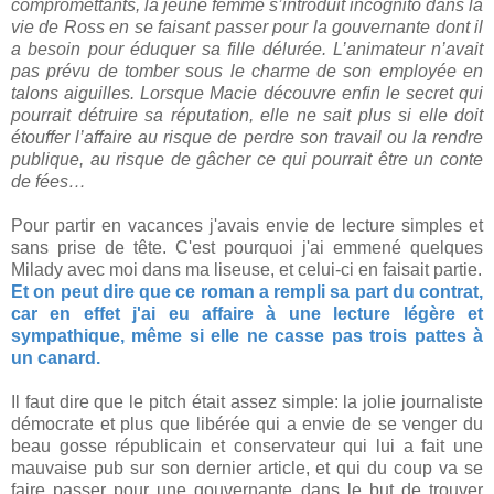
compromettants, la jeune femme s’introduit incognito dans la
vie de Ross en se faisant passer pour la gouvernante dont il
a besoin pour éduquer sa fille délurée. L’animateur n’avait
pas prévu de tomber sous le charme de son employée en
talons aiguilles. Lorsque Macie découvre enfin le secret qui
pourrait détruire sa réputation, elle ne sait plus si elle doit
étouffer l’affaire au risque de perdre son travail ou la rendre
publique, au risque de gâcher ce qui pourrait être un conte
de fées…
Pour partir en vacances j'avais envie de lecture simples et
sans prise de tête. C'est pourquoi j'ai emmené quelques
Milady avec moi dans ma liseuse, et celui-ci en faisait partie.
Et on peut dire que ce roman a rempli sa part du contrat,
car en effet j'ai eu affaire à une lecture légère et
sympathique, même si elle ne casse pas trois pattes à
un canard.
Il faut dire que le pitch était assez simple: la jolie journaliste
démocrate et plus que libérée qui a envie de se venger du
beau gosse républicain et conservateur qui lui a fait une
mauvaise pub sur son dernier article, et qui du coup va se
faire passer pour une gouvernante dans le but de trouver