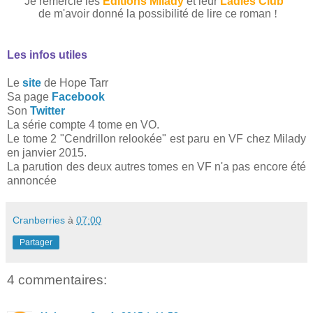
Je remercie les
Editions Milady
et leur
Ladies Club
de m'avoir donné la possibilité de lire ce roman
!
Les infos utiles
Le
site
de Hope Tarr
Sa page
Facebook
Son
Twitter
La série compte 4 tome en VO.
Le tome 2 "Cendrillon relookée" est paru en VF chez Milady
en janvier 2015.
La parution des deux autres tomes en VF n'a pas encore été
annoncée
Cranberries
à
07:00
Partager
4 commentaires: