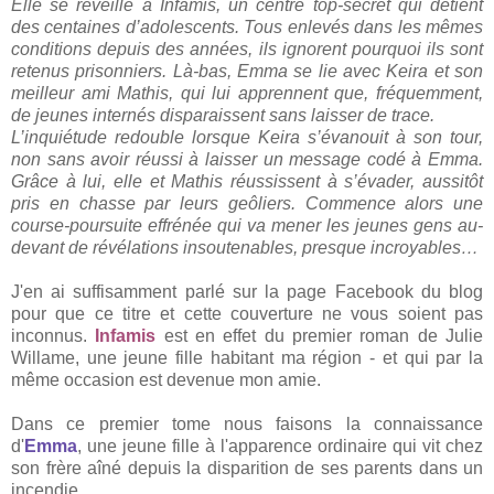
Elle se réveille à Infamis, un centre top-secret qui détient
des centaines d’adolescents. Tous enlevés dans les mêmes
conditions depuis des années, ils ignorent pourquoi ils sont
retenus prisonniers. Là-bas, Emma se lie avec Keira et son
meilleur ami Mathis, qui lui apprennent que, fréquemment,
de jeunes internés disparaissent sans laisser de trace.
L’inquiétude redouble lorsque Keira s’évanouit à son tour,
non sans avoir réussi à laisser un message codé à Emma.
Grâce à lui, elle et Mathis réussissent à s’évader, aussitôt
pris en chasse par leurs geôliers. Commence alors une
course-poursuite effrénée qui va mener les jeunes gens au-
devant de révélations insoutenables, presque incroyables…
J'en ai suffisamment parlé sur la page Facebook du blog
pour que ce titre et cette couverture ne vous soient pas
inconnus.
Infamis
est en effet du premier roman de Julie
Willame, une jeune fille habitant ma région - et qui par la
même occasion est devenue mon amie.
Dans ce premier tome nous faisons la connaissance
d'
Emma
, une jeune fille à l'apparence ordinaire qui vit chez
son frère aîné depuis la disparition de ses parents dans un
incendie.