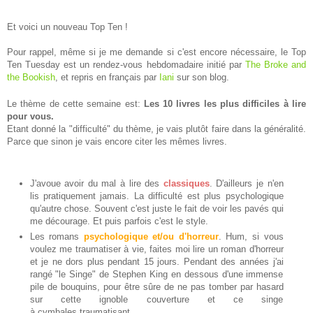
Et voici un nouveau Top Ten !
Pour rappel, même si je me demande si c'est encore nécessaire, le Top
Ten Tuesday est un rendez-vous hebdomadaire initié par
The Broke and
the Bookish
, et repris en français par
Iani
sur son blog.
Le thème de cette semaine est:
Les 10 livres les plus difficiles à lire
pour vous.
Etant donné la "difficulté" du thème, je vais plutôt faire dans la généralité.
Parce que sinon je vais encore citer les mêmes livres.
J'avoue avoir du mal à lire des
classiques
. D'ailleurs je n'en
lis pratiquement jamais. La difficulté est plus psychologique
qu'autre chose. Souvent c'est juste le fait de voir les pavés qui
me décourage. Et puis parfois c'est le style.
Les romans
psychologique et/ou d'horreur
. Hum, si vous
voulez me traumatiser à vie, faites moi lire un roman d'horreur
et je ne dors plus pendant 15 jours. Pendant des années j'ai
rangé "le Singe" de Stephen King en dessous d'une immense
pile de bouquins, pour être sûre de ne pas tomber par hasard
sur cette ignoble couverture et ce singe
à cymbales traumatisant.