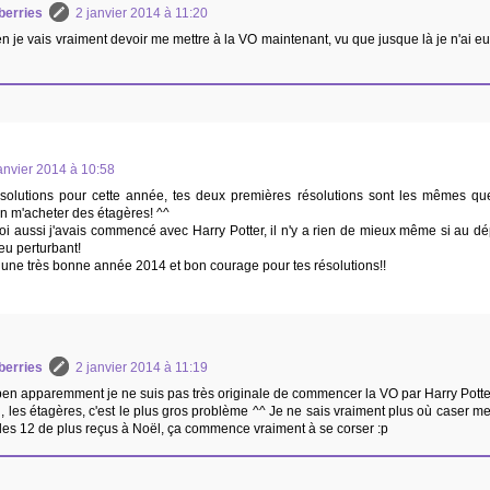
berries
2 janvier 2014 à 11:20
n je vais vraiment devoir me mettre à la VO maintenant, vu que jusque là je n'ai eu
anvier 2014 à 10:58
olutions pour cette année, tes deux premières résolutions sont les mêmes qu
en m'acheter des étagères! ^^
oi aussi j'avais commencé avec Harry Potter, il n'y a rien de mieux même si au d
eu perturbant!
 une très bonne année 2014 et bon courage pour tes résolutions!!
berries
2 janvier 2014 à 11:19
en apparemment je ne suis pas très originale de commencer la VO par Harry Potte
i, les étagères, c'est le plus gros problème ^^ Je ne sais vraiment plus où caser m
les 12 de plus reçus à Noël, ça commence vraiment à se corser :p