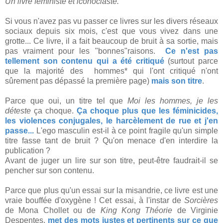
Un livre féministe et iconoclaste.
Si vous n'avez pas vu passer ce livres sur les divers réseaux
sociaux depuis six mois, c'est que vous vivez dans une
grotte... Ce livre, il a fait beaucoup de bruit à sa sortie, mais
pas vraiment pour les "bonnes"raisons.
Ce n'est pas
tellement son contenu qui a été critiqué
(surtout parce
que la majorité des hommes* qui l'ont critiqué n'ont
sûrement pas dépassé la première page)
mais son titre
.
Parce que oui, un titre tel que
Moi les hommes, je les
déteste
ça choque.
Ça choque plus que les féminicides,
les violences conjugales, le harcèlement de rue et j'en
passe...
L'ego masculin est-il à ce point fragile qu'un simple
titre fasse tant de bruit ? Qu'on menace d'en interdire la
publication ?
Avant de juger un lire sur son titre, peut-être faudrait-il se
pencher sur son contenu.
Parce que plus qu'un essai sur la misandrie, ce livre est une
vraie bouffée d'oxygène ! Cet essai, à l'instar de
Sorcières
de Mona Chollet ou de
King Kong Théorie
de Virginie
Despentes,
met des mots justes et pertinents sur ce que