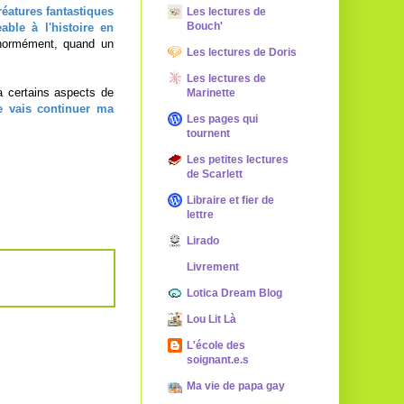
éatures fantastiques
Les lectures de
Bouch'
ble à l'histoire en
énormément, quand un
Les lectures de Doris
Les lectures de
a certains aspects de
Marinette
e vais continuer ma
Les pages qui
tournent
Les petites lectures
de Scarlett
Libraire et fier de
lettre
Lirado
Livrement
Lotica Dream Blog
Lou Lit Là
L'école des
soignant.e.s
Ma vie de papa gay