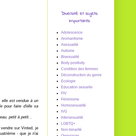
Diversité et sujets
importants
Adolescence
Aromantisme
Asexualité
Autisme
Bisexualité
Body positivity
Condition des femmes
Déconstruction du genre
Ecologie
Education sexuelle
FIV
Féminisme
r, elle est vendue à un
Homosexualité
e pour faire d'elle sa
IVG
u, petit à petit...
Intersexualité
LGBTQ+
vendre sur Vinted, je
Non-binarité
uatrième - que je n'ai
Ownvoices