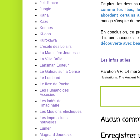
Jet d'encre
De plus, les dessins
Jungle
comme les fées, le
abordant certains 
Kana
manga s'inspire de myt
Kazé
Kennes
En conclusion, ce p
Ki-oon
l'histoire auxquels 
Kurokawa
découverte avec be
L'Ecole des Loisirs
La Martinière Jeunesse
La Ville Brûle
Les infos utiles
Lansman Éditeur
Parution VF: 14 mai 
Le Gâteau sur la Cerise
Illustrations: The Ancient 
Le Lombard
Le livre de Poche
Les Humanoïdes
Associés
Les Indés de
l'Imaginaire
Les Moutons Electriques
Aucun comme
Les impressions
nouvelles
Lumen
Enregistrer
Magnard Jeunesse