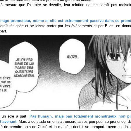
à mesure que l'histoire se dévoile, leur relation ne me paraît pas malsa
nnage prometteur, même si elle est extrêmement passive dans ce prem
paraît résignée et se laisse porter par les événements et par Elias, en donn
part.
t un être à part.
Pas humain, mais pas totalement monstrueux non pl
t avenant.
Mais à ce stade on en sait encore assez peu pour se prononcer d
é de prendre soin de Chisé et la manière dont il se comporte avec elle lai