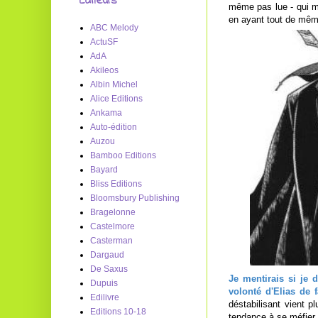
Editeurs
même pas lue - qui m'
en ayant tout de même
ABC Melody
ActuSF
AdA
Akileos
Albin Michel
Alice Editions
Ankama
Auto-édition
Auzou
Bamboo Editions
Bayard
Bliss Editions
Bloomsbury Publishing
Bragelonne
Castelmore
Casterman
Dargaud
De Saxus
Je mentirais si je 
Dupuis
volonté d'Elias de 
Edilivre
déstabilisant vient p
Editions 10-18
tendance à se méfier 