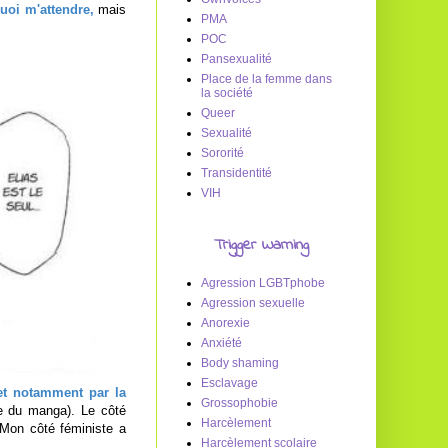
uoi m'attendre,
mais
PMA
POC
Pansexualité
Place de la femme dans
la société
Queer
Sexualité
Sororité
Transidentité
VIH
Trigger Warning
Agression LGBTphobe
Agression sexuelle
Anorexie
Anxiété
Body shaming
Esclavage
 et notamment par la
Grossophobie
re du manga). Le côté
Harcèlement
. Mon côté féministe a
Harcèlement scolaire