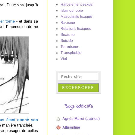
Harcèlement sexuel
ine. Du moins jusqu'à
Islamophobie
Masculinité toxique
ier tome
- et dans sa
Racisme
ant l'impression de ne
Relations toxiques
Sexisme
Suicide
Terrorisme
Transphobie
Viol
Blogs addictifs
Agnès Marot (autrice)
us étant donné son
e manière tranchée.
Allisonline
sse présager de belles