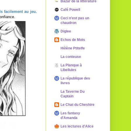
Bazar de la littérature
Café Powell
 facilement au jeu.
 confiance.
Ceci n'est pas un
chaudron
Diglee
Echos de Mots
Hélène Ptitelfe
La conteuse
La Planque à
Libellules
La république des
livres
La Taverne Du
Captain
Le Chat du Cheshire
Les fantasy
d'Amanda
Les lectures d'Alice