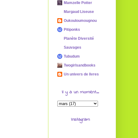
Mamzelle Potter
Margaud Liseuse
Oukouloumougnou
Pitiponks
Planète Diversité
Sauvages
Tubudum
Twogirlsandbooks
Un univers de livres
Il y a un moment...
Instagram