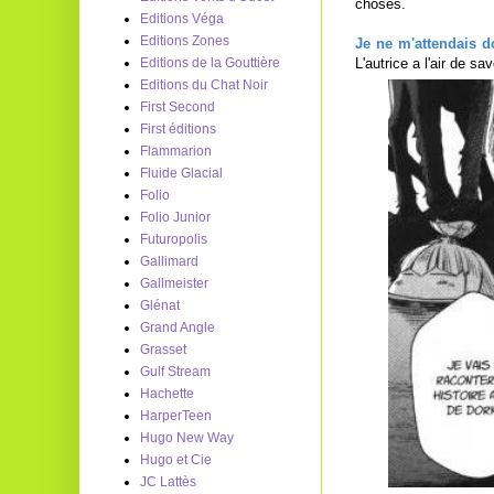
choses.
Editions Véga
Editions Zones
Je ne m'attendais 
L'autrice a l'air de sa
Editions de la Gouttière
Editions du Chat Noir
First Second
First éditions
Flammarion
Fluide Glacial
Folio
Folio Junior
Futuropolis
Gallimard
Gallmeister
Glénat
Grand Angle
Grasset
Gulf Stream
Hachette
HarperTeen
Hugo New Way
Hugo et Cie
JC Lattès