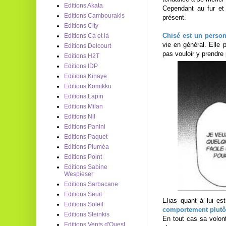
Editions Akata
Cependant au fur et 
Editions Cambourakis
présent.
Editions City
Chisé est un perso
Editions Cà et là
vie en général. Elle 
Editions Delcourt
pas vouloir y prendre 
Editions H2T
Editions IDP
Editions Kinaye
Editions Komikku
Editions Lapin
Editions Milan
Editions Nil
Editions Panini
Editions Paquet
Editions Pluméa
Editions Point
Editions Sabine
Wespieser
Editions Sarbacane
Editions Seuil
Elias quant à lui es
Editions Soleil
comportement plutô
Editions Steinkis
En tout cas sa volont
Editions Vents d'Ouest