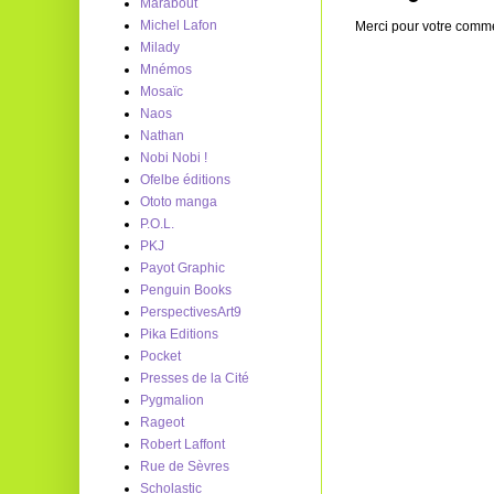
Marabout
Michel Lafon
Merci pour votre commen
Milady
Mnémos
Mosaïc
Naos
Nathan
Nobi Nobi !
Ofelbe éditions
Ototo manga
P.O.L.
PKJ
Payot Graphic
Penguin Books
PerspectivesArt9
Pika Editions
Pocket
Presses de la Cité
Pygmalion
Rageot
Robert Laffont
Rue de Sèvres
Scholastic