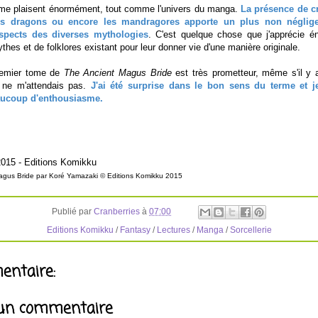
 me plaisent énormément, tout comme l'univers du manga.
La présence de cr
s dragons ou encore les mandragores apporte un plus non négligea
aspects des diverses mythologies
. C'est quelque chose que j'apprécie 
hes et de folklores existant pour leur donner vie d'une manière originale.
remier tome de
The Ancient Magus Bride
est très prometteur, même s'il y 
je ne m'attendais pas.
J'ai été surprise dans le bon sens du terme et j
aucoup d'enthousiasme.
2015 - Editions Komikku
Magus Bride par
Koré Yamazaki © Editions Komikku 2015
Publié par
Cranberries
à
07:00
Editions Komikku
/
Fantasy
/
Lectures
/
Manga
/
Sorcellerie
ntaire:
 un commentaire