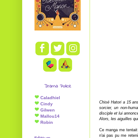
Drama Police
Caladhiel
Chisé Hatori a 15 ans.
Cindy
sorcier, un non-humai
Gilwen
disciple et lui annon
Mallou14
Alors, les aiguilles q
Robin
Ce manga me tentait 
n'ai pas pu me reteni