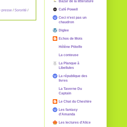
Bazar de la littérature
Café Powell
e presse
/
Sororité
/
Ceci n'est pas un
chaudron
Diglee
Echos de Mots
Hélène Ptitelfe
La conteuse
La Planque à
Libellules
La république des
livres
La Taverne Du
Captain
Le Chat du Cheshire
Les fantasy
d'Amanda
Les lectures d'Alice