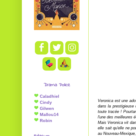
Drama Police
Caladhiel
Veronica est une ado d
Cindy
dans la prestigieuse 
Gilwen
toute tracée ! Pourta
Mallou14
l'une des meilleures 
Robin
Mais Veronica vit dan
elle sait qu'elle ne 
au Nouveau-Mexique, 