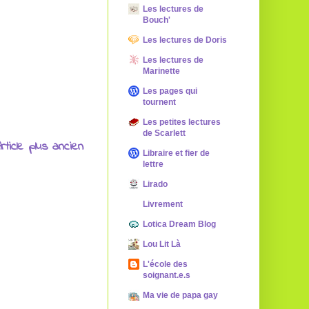
Les lectures de
Bouch'
Les lectures de Doris
Les lectures de
Marinette
Les pages qui
tournent
Les petites lectures
de Scarlett
rticle plus ancien
Libraire et fier de
lettre
Lirado
Livrement
Lotica Dream Blog
Lou Lit Là
L'école des
soignant.e.s
Ma vie de papa gay