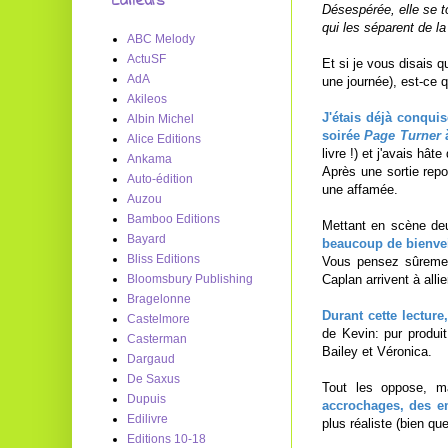
Editeurs
Désespérée, elle se t
qui les séparent de la
ABC Melody
ActuSF
Et si je vous disais qu
AdA
une journée), est-ce 
Akileos
J'étais déjà conqui
Albin Michel
soirée
Page Turner
à
Alice Editions
livre !) et j'avais hâte
Ankama
Après une sortie repo
Auto-édition
une affamée.
Auzou
Bamboo Editions
Mettant en scène de
Bayard
beaucoup de bienvei
Bliss Editions
Vous pensez sûremen
Caplan arrivent à alli
Bloomsbury Publishing
Bragelonne
Durant cette lecture
Castelmore
de Kevin: pur produit
Casterman
Bailey et Véronica.
Dargaud
De Saxus
Tout les oppose, ma
Dupuis
accrochages, des e
Edilivre
plus réaliste (bien q
Editions 10-18