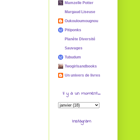
Mamzelle Potter
Margaud Liseuse
Oukouloumougnou
Pitiponks
Planète Diversité
Sauvages
Tubudum
Twogirlsandbooks
Un univers de livres
Il y a un moment...
Instagram