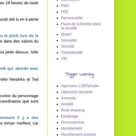
les 14 heures de route
PMA
POC
Pansexualité
aurait été lu en à peine
Place de la femme dans
la société
Queer
 le pitch lors de la
Sexualité
dre dans des salons du
Sororité
is jetée dessus, telle
Transidentité
VIH
anté qui aborde avec
Trigger Warning
ifer Hendriks et Ted
Agression LGBTphobe
Agression sexuelle
ncontre du personnage
Anorexie
traordinaires que sont
Anxiété
Body shaming
Esclavage
emment il y a des
Grossophobie
e roman meilleur, car
Harcèlement
Harcèlement scolaire