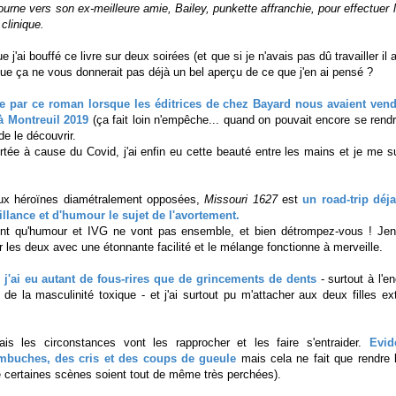
ourne vers son ex-meilleure amie, Bailey, punkette affranchie, pour effectuer 
 clinique.
e j'ai bouffé ce livre sur deux soirées (et que si je n'avais pas dû travailler il 
que ça ne vous donnerait pas déjà un bel aperçu de ce que j'en ai pensé ?
se par ce roman lorsque les éditrices de chez Bayard nous avaient vendu
 Montreuil 2019
(ça fait loin n'empêche... quand on pouvait encore se ren
 de le découvrir.
rtée à cause du Covid, j'ai enfin eu cette beauté entre les mains et je me su
ux héroïnes diamétralement opposées,
Missouri 1627
est
un road-trip déj
llance et d'humour le sujet de l'avortement.
t qu'humour et IVG ne vont pas ensemble, et bien détrompez-vous ! Jenn
er les deux avec une étonnante facilité et le mélange fonctionne à merveille.
, j'ai eu autant de fous-rires que de grincements de dents
- surtout à l'e
 de la masculinité toxique - et j'ai surtout pu m'attacher aux deux filles ex
is les circonstances vont les rapprocher et les faire s'entraider.
Evid
mbuches, des cris et des coups de gueule
mais cela ne fait que rendre l
ue certaines scènes soient tout de même très perchées).