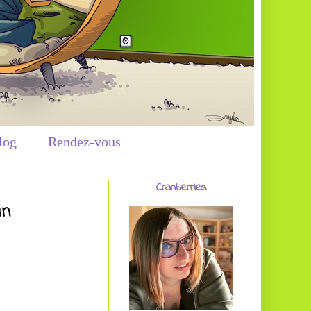
log
Rendez-vous
Cranberries
an