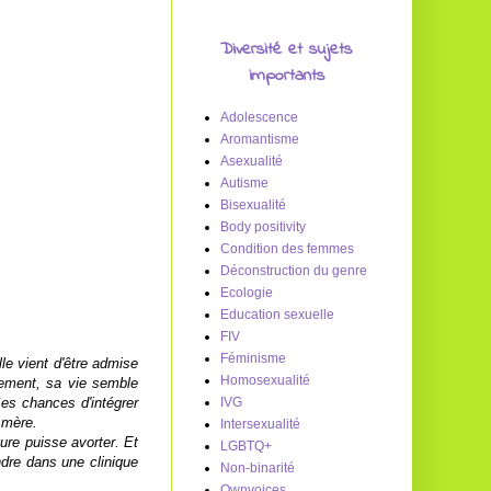
Diversité et sujets
importants
Adolescence
Aromantisme
Asexualité
Autisme
Bisexualité
Body positivity
Condition des femmes
Déconstruction du genre
Ecologie
Education sexuelle
FIV
Féminisme
lle vient d'être admise
Homosexualité
ivement, sa vie semble
Ses chances d'intégrer
IVG
e mère.
Intersexualité
ure puisse avorter. Et
LGBTQ+
ndre dans une clinique
Non-binarité
Ownvoices