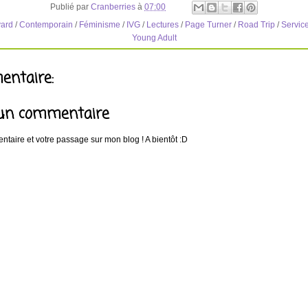
Publié par
Cranberries
à
07:00
ard
/
Contemporain
/
Féminisme
/
IVG
/
Lectures
/
Page Turner
/
Road Trip
/
Servic
Young Adult
ntaire:
 un commentaire
taire et votre passage sur mon blog ! A bientôt :D