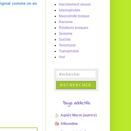
iginal comme on en
Harcèlement sexuel
Islamophobie
Masculinité toxique
Racisme
Relations toxiques
Sexisme
Suicide
Terrorisme
Transphobie
Viol
Blogs addictifs
Agnès Marot (autrice)
Allisonline