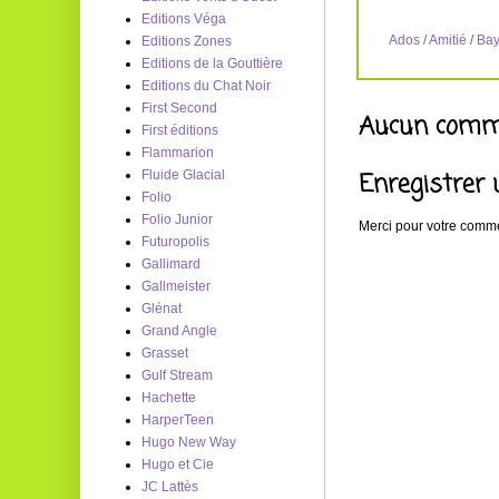
Editions Véga
Ados
/
Amitié
/
Bay
Editions Zones
Editions de la Gouttière
Editions du Chat Noir
First Second
Aucun comme
First éditions
Flammarion
Enregistrer
Fluide Glacial
Folio
Folio Junior
Merci pour votre commen
Futuropolis
Gallimard
Gallmeister
Glénat
Grand Angle
Grasset
Gulf Stream
Hachette
HarperTeen
Hugo New Way
Hugo et Cie
JC Lattès