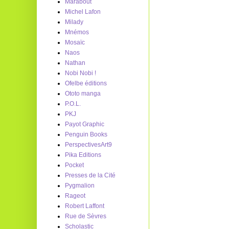
Marabout
Michel Lafon
Milady
Mnémos
Mosaïc
Naos
Nathan
Nobi Nobi !
Ofelbe éditions
Ototo manga
P.O.L.
PKJ
Payot Graphic
Penguin Books
PerspectivesArt9
Pika Editions
Pocket
Presses de la Cité
Pygmalion
Rageot
Robert Laffont
Rue de Sèvres
Scholastic