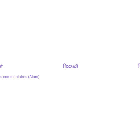
nt
Accueil
A
les commentaires (Atom)