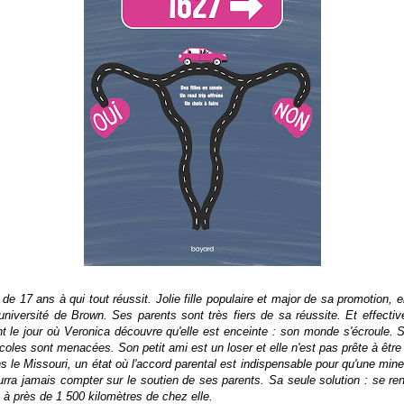
e 17 ans à qui tout réussit. Jolie fille populaire et major de sa promotion, e
université de Brown. Ses parents sont très fiers de sa réussite. Et effect
nt le jour où Veronica découvre qu'elle est enceinte : son monde s'écroule. 
écoles sont menacées. Son petit ami est un loser et elle n'est pas prête à êtr
s le Missouri, un état où l'accord parental est indispensable pour qu'une mine
pourra jamais compter sur le soutien de ses parents. Sa seule solution : se re
à près de 1 500 kilomètres de chez elle.