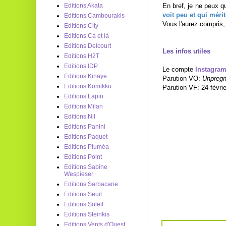
En bref, je ne peux q
Editions Akata
voit peu et qui méri
Editions Cambourakis
Vous l'aurez compris,
Editions City
Editions Cà et là
Editions Delcourt
Les infos utiles
Editions H2T
Editions IDP
Le compte
Instagra
Editions Kinaye
Parution VO:
Unpregn
Editions Komikku
Parution VF: 24 févri
Editions Lapin
Editions Milan
Editions Nil
Editions Panini
Editions Paquet
Editions Pluméa
Editions Point
Editions Sabine
Wespieser
Editions Sarbacane
Editions Seuil
Editions Soleil
Editions Steinkis
Editions Vents d'Ouest