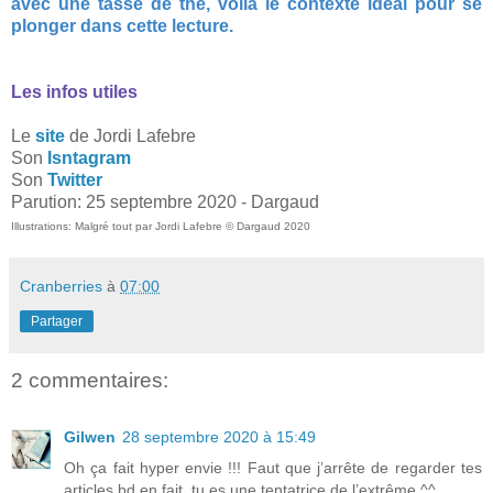
avec une tasse de thé, voilà le contexte idéal pour se
plonger dans cette lecture.
Les infos utiles
Le
site
de Jordi Lafebre
Son
Isntagram
Son
Twitter
Parution: 25 septembre 2020 - Dargaud
Illustrations: Malgré tout par
Jordi Lafebre © Dargaud 2020
Cranberries
à
07:00
Partager
2 commentaires:
Gilwen
28 septembre 2020 à 15:49
Oh ça fait hyper envie !!! Faut que j’arrête de regarder tes
articles bd en fait, tu es une tentatrice de l’extrême ^^