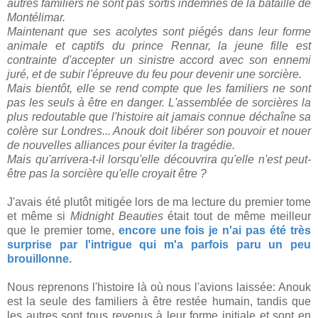
autres familiers ne sont pas sortis indemnes de la bataille de
Montélimar.
Maintenant que ses acolytes sont piégés dans leur forme
animale et captifs du prince Rennar, la jeune fille est
contrainte d'accepter un sinistre accord avec son ennemi
juré, et de subir l'épreuve du feu pour devenir une sorcière.
Mais bientôt, elle se rend compte que les familiers ne sont
pas les seuls à être en danger. L'assemblée de sorcières la
plus redoutable que l'histoire ait jamais connue déchaîne sa
colère sur Londres... Anouk doit libérer son pouvoir et nouer
de nouvelles alliances pour éviter la tragédie.
Mais qu'arrivera-t-il lorsqu'elle découvrira qu'elle n'est peut-
être pas la sorcière qu'elle croyait être ?
J'avais été plutôt mitigée lors de ma lecture du premier tome
et même si
Midnight Beauties
était tout de même meilleur
que le premier tome,
encore une fois je n'ai pas été très
surprise par l'intrigue qui m'a parfois paru un peu
brouillonne.
Nous reprenons l'histoire là où nous l'avions laissée: Anouk
est la seule des familiers à être restée humain, tandis que
les autres sont tous revenus à leur forme initiale et sont en