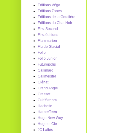
Editions Véga
Editions Zones
Editions de la Gouttière
Editions du Chat Noir
First Second
First éditions
Flammarion
Fluide Glacial
Folio
Folio Junior
Futuropolis
Gallimard
Gallmeister
Glénat
Grand Angle
Grasset
Gulf Stream
Hachette
HarperTeen
Hugo New Way
Hugo et Cie
JC Lattès