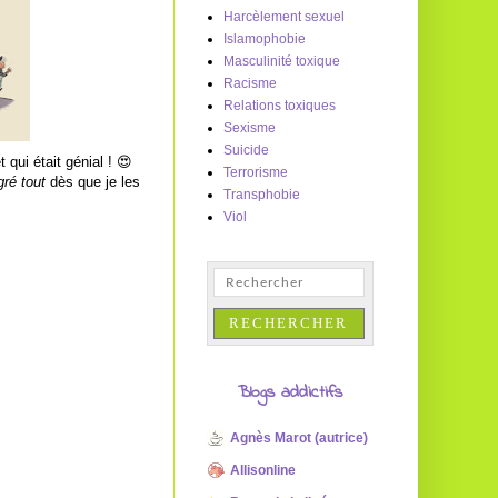
Harcèlement sexuel
Islamophobie
Masculinité toxique
Racisme
Relations toxiques
Sexisme
Suicide
t qui était génial ! 😍
Terrorisme
gré tout
dès que je les
Transphobie
Viol
Blogs addictifs
Agnès Marot (autrice)
Allisonline