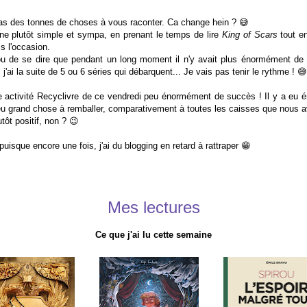
pas des tonnes de choses à vous raconter. Ca change hein ? 😅
ne plutôt simple et sympa, en prenant le temps de lire
King of Scars
tout e
is l'occasion.
 de se dire que pendant un long moment il n'y avait plus énormément de 
 j'ai la suite de 5 ou 6 séries qui débarquent... Je vais pas tenir le rythme ! 😅
re activité Recyclivre de ce vendredi peu énormément de succès ! Il y a e
eu grand chose à remballer, comparativement à toutes les caisses que nous
ôt positif, non ? 😉
 puisque encore une fois, j'ai du blogging en retard à rattraper 😁
Mes lectures
Ce que j'ai lu cette semaine