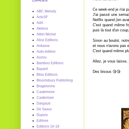
Editeurs
Ce week-end je n'ai 
ABC Melody
J'ai passé une semai
ActuSF
Netflix quand j'en ava
AdA
C'est quand même fou
Akileos
puis là tout d'un coup,
Albin Michel
Alice Editions
Sinon au boulot, not
et nous n'avons pas 
Ankama
C'est quand même plut
Auto-édition
Auzou
Allez, je vous laisse,
Bamboo Editions
Bayard
Des bisous 😘😘
Bliss Editions
Bloomsbury Publishing
Bragelonne
Castelmore
Casterman
Dargaud
De Saxus
Dupuis
Edilivre
Editions 10-18