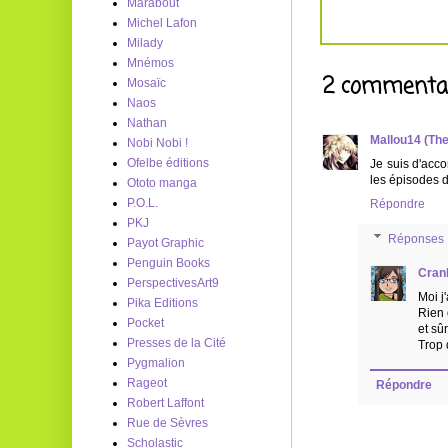
Marabout
Michel Lafon
Milady
Mnémos
2 commentai
Mosaïc
Naos
Nathan
Mallou14 (Th
Nobi Nobi !
Ofelbe éditions
Je suis d'acco
les épisodes d
Ototo manga
P.O.L.
Répondre
PKJ
Réponses
Payot Graphic
Penguin Books
Cran
PerspectivesArt9
Moi j
Pika Editions
Rien 
Pocket
et sû
Presses de la Cité
Trop 
Pygmalion
Rageot
Répondre
Robert Laffont
Rue de Sèvres
Scholastic