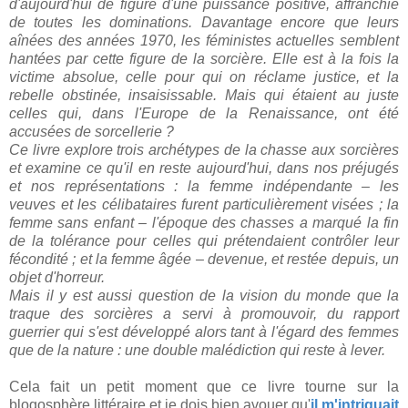
d'aujourd'hui de figure d'une puissance positive, affranchie
de toutes les dominations. Davantage encore que leurs
aînées des années 1970, les féministes actuelles semblent
hantées par cette figure de la sorcière. Elle est à la fois la
victime absolue, celle pour qui on réclame justice, et la
rebelle obstinée, insaisissable. Mais qui étaient au juste
celles qui, dans l'Europe de la Renaissance, ont été
accusées de sorcellerie ?
Ce livre explore trois archétypes de la chasse aux sorcières
et examine ce qu'il en reste aujourd'hui, dans nos préjugés
et nos représentations : la femme indépendante – les
veuves et les célibataires furent particulièrement visées ; la
femme sans enfant – l'époque des chasses a marqué la fin
de la tolérance pour celles qui prétendaient contrôler leur
fécondité ; et la femme âgée – devenue, et restée depuis, un
objet d'horreur.
Mais il y est aussi question de la vision du monde que la
traque des sorcières a servi à promouvoir, du rapport
guerrier qui s'est développé alors tant à l'égard des femmes
que de la nature : une double malédiction qui reste à lever.
Cela fait un petit moment que ce livre tourne sur la
blogosphère littéraire et je dois bien avouer qu'
il m'intriguait