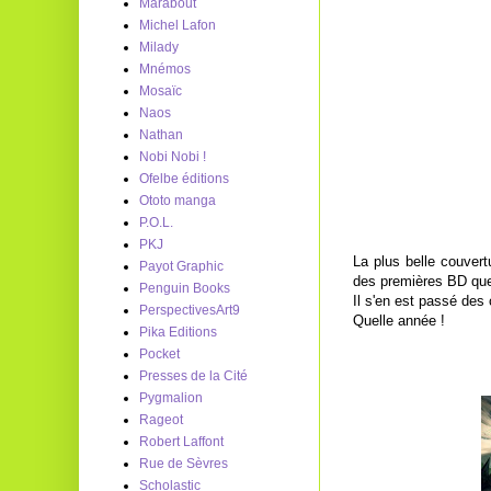
Marabout
Michel Lafon
Milady
Mnémos
Mosaïc
Naos
Nathan
Nobi Nobi !
Ofelbe éditions
Ototo manga
P.O.L.
PKJ
La plus belle couver
Payot Graphic
des premières BD que j
Penguin Books
Il s'en est passé des
PerspectivesArt9
Quelle année !
Pika Editions
Pocket
Presses de la Cité
Pygmalion
Rageot
Robert Laffont
Rue de Sèvres
Scholastic