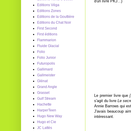
d'un livre PKJ...)
Editions Véga
Editions Zones
Editions de la Gouttière
Editions du Chat Noir
First Second
First éditions
Flammarion
Fluide Glacial
Folio
Folio Junior
Futuropolis
Gallimard
Gallmeister
Glénat
Grand Angle
Grasset
Le premier livre que j
Gulf Stream
s'agit du livre
Le secr
Hachette
Annie Barrows qui est
HarperTeen
J'avais beaucoup aimé 
Hugo New Way
intéressant.
Hugo et Cie
JC Lattès