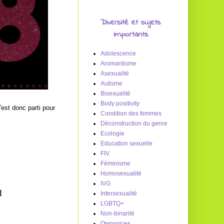
Diversité et sujets
importants
Adolescence
Aromantisme
Asexualité
Autisme
Bisexualité
Body positivity
'est donc parti pour
Condition des femmes
Déconstruction du genre
Ecologie
Education sexuelle
FIV
Féminisme
Homosexualité
IVG
Intersexualité
LGBTQ+
Non-binarité
Ownvoices