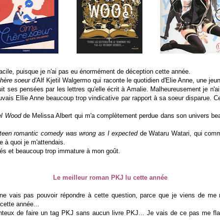
facile, puisque je n'ai pas eu énormément de déception cette année.
hère soeur
d'Alf Kjetil Walgermo qui raconte le quotidien d'Elie Anne, une jeun
it ses pensées par les lettres qu'elle écrit à Amalie. Malheureusement je n'a
rouvais Ellie Anne beaucoup trop vindicative par rapport à sa soeur disparue. 
el Wood
de Melissa Albert qui m'a complètement perdue dans son univers be
teen romantic comedy was wrong as I expected
de Wataru Watari, qui comme
 à quoi je m'attendais.
chés et beaucoup trop immature à mon goût.
Le meilleur roman PKJ lu cette année
ne vais pas pouvoir répondre à cette question, parce que je viens de me 
cette année...
onteux de faire un tag PKJ sans aucun livre PKJ... Je vais de ce pas me fl