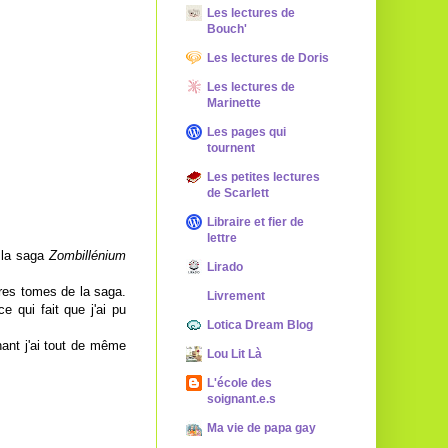
Les lectures de
Bouch'
Les lectures de Doris
Les lectures de
Marinette
Les pages qui
tournent
Les petites lectures
de Scarlett
Libraire et fier de
lettre
 la saga
Zombillénium
Lirado
utres tomes de la saga.
Livrement
 qui fait que j'ai pu
Lotica Dream Blog
nant j'ai tout de même
Lou Lit Là
L'école des
soignant.e.s
Ma vie de papa gay