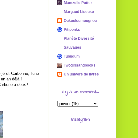
Mamzelle Potter
Margaud Liseuse
Oukouloumougnou
Pitiponks
Planète Diversité
Sauvages
Tubudum
Twogirlsandbooks
jé et Carbonne, l'une
Un univers de livres
 un an déjà !
Carbone à deux !
Il y a un moment...
Instagram