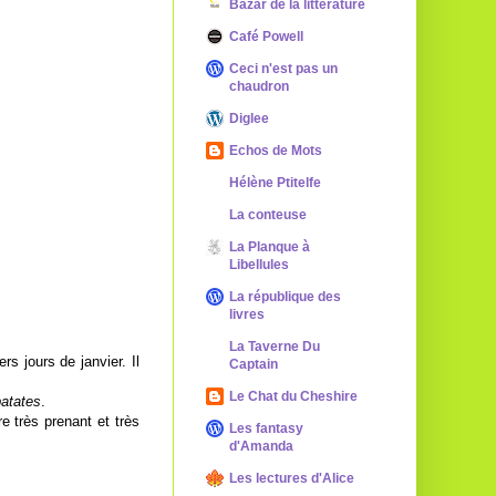
Bazar de la littérature
Café Powell
Ceci n'est pas un
chaudron
Diglee
Echos de Mots
Hélène Ptitelfe
La conteuse
La Planque à
Libellules
La république des
livres
La Taverne Du
rs jours de janvier. Il
Captain
Le Chat du Cheshire
patates
.
re très prenant et très
Les fantasy
d'Amanda
Les lectures d'Alice