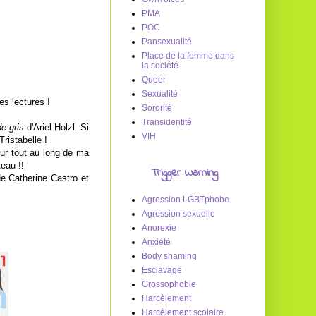
PMA
POC
Pansexualité
Place de la femme dans
la société
Queer
Sexualité
es lectures !
Sororité
Transidentité
de gris
d'Ariel Holzl. Si
VIH
Tristabelle !
eur tout au long de ma
teau !!
Trigger Warning
e Catherine Castro et
Agression LGBTphobe
Agression sexuelle
Anorexie
Anxiété
Body shaming
Esclavage
Grossophobie
Harcèlement
Harcèlement scolaire