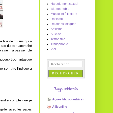
Harcèlement sexuel
Islamophobie
Masculinité toxique
Racisme
Relations toxiques
Sexisme
Suicide
Terrorisme
e fille de 16 ans qui a
Transphobie
i pas du tout accroché
Viol
Cela ne m'a pas semblé
aucoup trop fantasque
 son titre l'indique a
Blogs addictifs
Agnès Marot (autrice)
rendre compte que je
Allisonline
ageller avec les pages