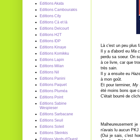
Editions Akata
Editions Cambourakis
Editions City
Editions Cà et là
Editions Delcourt
Editions H2T
Editions IDP
Là c'est un peu plus 
Editions Kinaye
Il y a d'abord eu
Ma c
Editions Komikku
perdu sa soeur. On su
Editions Lapin
à ce livre, car que t
Editions Milan
très sain.
Editions Nil
Il y a ensuite eu
Haz
Editions Panini
à mon goût.
Et pour terminer,
My 
Editions Paquet
été moins bons que ce
Editions Pluméa
C'était bourré de cli
Editions Point
Editions Sabine
Wespieser
Editions Sarbacane
Editions Seuil
Malheureusement je 
Editions Soleil
n'avais lu aucun PKJ 
Editions Steinkis
(Oui je sais, c'est h
Editions Vents d'Ouest