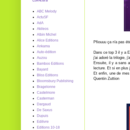
Editeurs
ABC Melody
ActuSF
AdA
Akileos
Albin Michel
Alice Editions
Pfiouuu ça n'a pas été
Ankama
Auto-édition
Dans ce top 3 il y a
j'ai adoré la trilogie
Auzou
Ensuite, il y a sans
Bamboo Editions
lecture. Et si en plus 
Bayard
Et enfin, une de mes
Bliss Editions
Quentin Zuttion
Bloomsbury Publishing
Bragelonne
Castelmore
Casterman
Dargaud
De Saxus
Dupuis
Edilivre
Editions 10-18