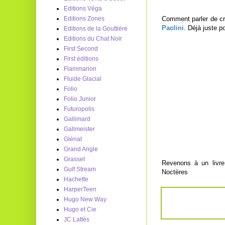
Editions Véga
Comment parler de cr
Editions Zones
Paolini
. Déjà juste p
Editions de la Gouttière
Editions du Chat Noir
First Second
First éditions
Flammarion
Fluide Glacial
Folio
Folio Junior
Futuropolis
Gallimard
Gallmeister
Glénat
Grand Angle
Grasset
Revenons à un livr
Gulf Stream
Noctères
Hachette
HarperTeen
Hugo New Way
Hugo et Cie
JC Lattès