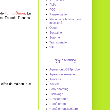
PMA
POC
de
Fujino Ômori
. En
Pansexualité
lins, Fourmis Tueuses,
Place de la femme dans
la société
Queer
Sexualité
Sororité
Transidentité
VIH
Trigger Warning
Agression LGBTphobe
Agression sexuelle
Anorexie
 elfes de maison, aux
Anxiété
Body shaming
Esclavage
Grossophobie
Harcèlement
Harcèlement scolaire