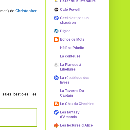
Bazar de la littérature
Café Powell
times) de
Christopher
Ceci n'est pas un
chaudron
Diglee
Echos de Mots
Hélène Ptitelfe
La conteuse
La Planque à
Libellules
La république des
livres
La Taverne Du
e sales bestioles: les
Captain
Le Chat du Cheshire
Les fantasy
d'Amanda
Les lectures d'Alice