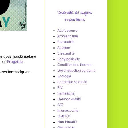
Diversité et sujets
importants
Adolescence
Aromantisme
Asexualité
Autisme
Bisexualité
dez-vous hebdomadaire
Body positivity
s par
Frogzine
.
Condition des femmes
Déconstruction du genre
ures fantastiques.
Ecologie
Education sexuelle
FIV
Féminisme
Homosexualité
IVG
Intersexualité
LGBTQ+
Non-binarité
Ownvoices