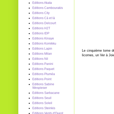
Editions Akata
Editions Cambourakis
Editions City
Editions Cà et là
Editions Delcourt
Editions H2T
Editions IDP
Editions Kinaye
Editions Komikku
Editions Lapin
Le cinquième tome 
Editions Milan
licornes, un Ver à Jo
Editions Nil
Editions Panini
Editions Paquet
Editions Pluméa
Editions Point
Editions Sabine
Wespieser
Editions Sarbacane
Editions Seuil
Editions Soleil
Editions Steinkis
Editions Vents d'Ouest