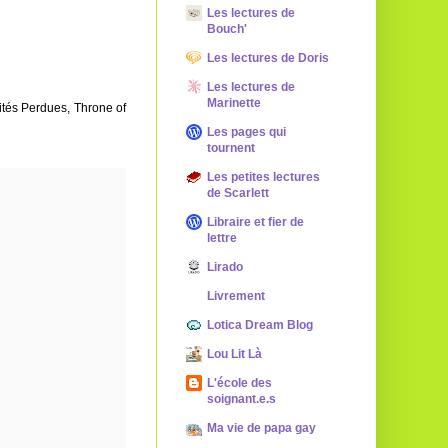
Les lectures de
Bouch'
Les lectures de Doris
Les lectures de
Marinette
Cités Perdues, Throne of
Les pages qui
tournent
Les petites lectures
de Scarlett
Libraire et fier de
lettre
Lirado
Livrement
Lotica Dream Blog
Lou Lit Là
L'école des
soignant.e.s
Ma vie de papa gay