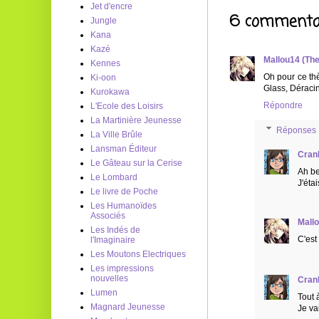
Jet d'encre
6 commentai
Jungle
Kana
Kazé
Mallou14 (Th
Kennes
Oh pour ce thè
Ki-oon
Glass, Déraci
Kurokawa
Répondre
L'Ecole des Loisirs
La Martinière Jeunesse
Réponses
La Ville Brûle
Lansman Éditeur
Cran
Le Gâteau sur la Cerise
Ah be
Le Lombard
J'éta
Le livre de Poche
Les Humanoïdes
Associés
Mall
Les Indés de
C'est
l'Imaginaire
Les Moutons Electriques
Les impressions
nouvelles
Cran
Lumen
Tout à
Magnard Jeunesse
Je vai