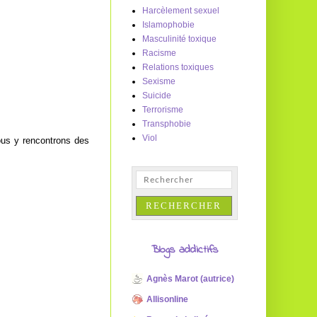
Harcèlement sexuel
Islamophobie
Masculinité toxique
Racisme
Relations toxiques
Sexisme
Suicide
Terrorisme
Transphobie
Viol
ous y rencontrons des
Blogs addictifs
Agnès Marot (autrice)
Allisonline