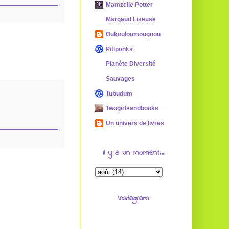
Mamzelle Potter
Margaud Liseuse
Oukouloumougnou
Pitiponks
Planète Diversité
Sauvages
Tubudum
Twogirlsandbooks
Un univers de livres
Il y a un moment...
Instagram