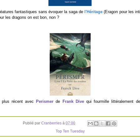
éatures fantastiques sans évoquer la saga de
l'Héritage
(Eragon pour les in
our les dragons on est bon, non ?
e plus récent avec
Perismer
de
Frank Dive
qui fourmille littéralement d
Publié par
Cranberries
à
07:00
Top Ten Tuesday