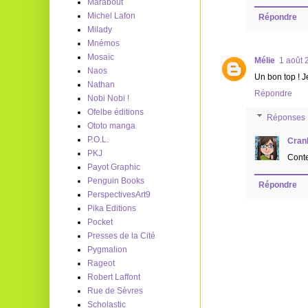
Marabout
Michel Lafon
Répondre
Milady
Mnémos
Mosaïc
Mélie
1 août 
Naos
Un bon top ! J
Nathan
Répondre
Nobi Nobi !
Ofelbe éditions
Réponses
Ototo manga
P.O.L.
Cran
PKJ
Conten
Payot Graphic
Penguin Books
Répondre
PerspectivesArt9
Pika Editions
Pocket
Presses de la Cité
Pygmalion
Rageot
Robert Laffont
Rue de Sèvres
Scholastic