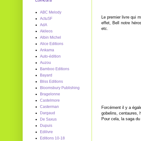
Editeurs
ABC Melody
Le premier livre qui m
ActuSF
effet, Bell notre hér
AdA
etc.
Akileos
Albin Michel
Alice Editions
Ankama
Auto-édition
Auzou
Bamboo Editions
Bayard
Bliss Editions
Bloomsbury Publishing
Bragelonne
Castelmore
Casterman
Forcément il y a égal
gobelins, centaures, h
Dargaud
Pour cela, la saga du 
De Saxus
Dupuis
Edilivre
Editions 10-18