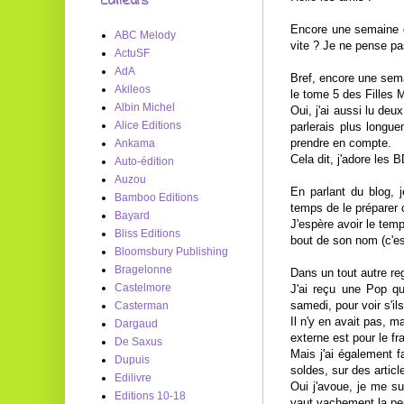
Editeurs
Encore une semaine de
ABC Melody
vite ? Je ne pense pa
ActuSF
AdA
Bref, encore une sema
Akileos
le tome 5 des Filles M
Albin Michel
Oui, j'ai aussi lu de
Alice Editions
parlerais plus longu
prendre en compte.
Ankama
Cela dit, j'adore les 
Auto-édition
Auzou
En parlant du blog, 
Bamboo Editions
temps de le préparer 
Bayard
J'espère avoir le temp
Bliss Editions
bout de son nom (c'es
Bloomsbury Publishing
Bragelonne
Dans un tout autre regi
Castelmore
J'ai reçu une Pop que
samedi, pour voir s'il
Casterman
Il n'y en avait pas, 
Dargaud
externe est pour le f
De Saxus
Mais j'ai également f
Dupuis
soldes, sur des article
Edilivre
Oui j'avoue, je me s
Editions 10-18
vaut vachement la pe