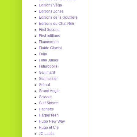
Editions Véga
Editions Zones
Editions de la Gouttière
Editions du Chat Noir
First Second
First éditions
Flammarion
Fluide Glacial
Folio
Folio Junior
Futuropolis
Gallimard
Gallmeister
Glénat
Grand Angle
Grasset
Gulf Stream
Hachette
HarperTeen
Hugo New Way
Hugo et Cie
JC Lattès