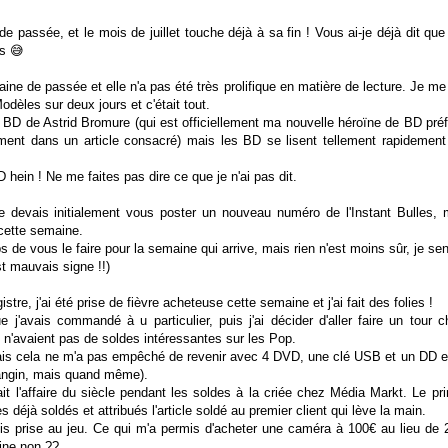
 passée, et le mois de juillet touche déjà à sa fin ! Vous ai-je déjà dit que
s 😅
ine de passée et elle n'a pas été très prolifique en matière de lecture. Je me 
odèles sur deux jours et c'était tout.
ux BD de Astrid Bromure (qui est officiellement ma nouvelle héroïne de BD pré
ement dans un article consacré) mais les BD se lisent tellement rapidement 
BD hein ! Ne me faites pas dire ce que je n'ai pas dit.
je devais initialement vous poster un nouveau numéro de l'Instant Bulles, m
cette semaine.
s de vous le faire pour la semaine qui arrive, mais rien n'est moins sûr, je se
t mauvais signe !!)
stre, j'ai été prise de fièvre acheteuse cette semaine et j'ai fait des folies !
 j'avais commandé à u particulier, puis j'ai décider d'aller faire un tour
s n'avaient pas de soldes intéressantes sur les Pop.
mais cela ne m'a pas empêché de revenir avec 4 DVD, une clé USB et un DD e
rangin, mais quand même).
ait l'affaire du siècle pendant les soldes à la criée chez Média Markt. Le p
s déjà soldés et attribués l'article soldé au premier client qui lève la main.
uis prise au jeu. Ce qui m'a permis d'acheter une caméra à 100€ au lieu de
ine non ??