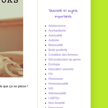
Diversité et sujets
importants
Adolescence
Aromantisme
Asexualité
Autisme
Bisexualité
Body positivity
Condition des femmes
Déconstruction du genre
Ecologie
Education sexuelle
FIV
Féminisme
Homosexualité
elle que ça se passe !
IVG
Intersexualité
LGBTQ+
Non-binarité
Ownvoices