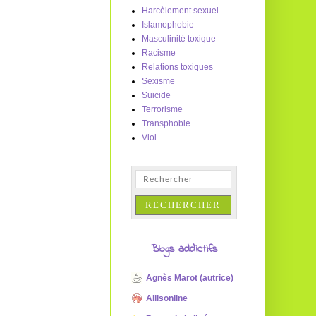
Harcèlement sexuel
Islamophobie
Masculinité toxique
Racisme
Relations toxiques
Sexisme
Suicide
Terrorisme
Transphobie
Viol
Blogs addictifs
Agnès Marot (autrice)
Allisonline