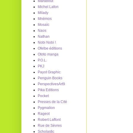
Marabout
Michel Lafon
Milady
Mnémos
Mosaïc
Naos
Nathan
Nobi Nobi !
Ofelbe éditions
Ototo manga
P.O.L.
PKJ
Payot Graphic
Penguin Books
PerspectivesArt9
Pika Editions
Pocket
Presses de la Cité
Pygmalion
Rageot
Robert Laffont
Rue de Sèvres
Scholastic