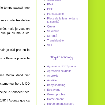
PMA
 le temps passait trop
POC
Pansexualité
Place de la femme dans
suis contentée de lire
la société
Queer
férée, mais je vous en
Sexualité
que j'ai du mal à les
Sororité
Transidentité
VIH
ais je n'ai pas eu le
Trigger Warning
ns la flemme pointer le
Agression LGBTphobe
Agression sexuelle
 chez Média Markt hier
Anorexie
Anxiété
xterne (oui bon, le DD
Body shaming
Esclavage
rincipe ? Annoncer des
Grossophobie
Harcèlement
 239€ ! Avouez que ça
Harcèlement scolaire