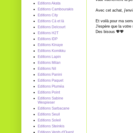
Editions Akata
Editions Cambourakis
Avec cet achat, j'env
Editions City
Et voilà pour ma sem
Editions Cà et là
J'espère que la votre 
Editions Delcourt
Des bisous 💖💖
Editions H2T
Editions IDP
Editions Kinaye
Editions Komikku
Editions Lapin
Editions Milan
Editions Nil
Editions Panini
Editions Paquet
Editions Pluméa
Editions Point
Editions Sabine
Wespieser
Editions Sarbacane
Editions Seuil
Editions Soleil
Editions Steinkis
Editions Vents d'Ouest