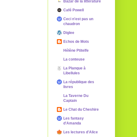
Bazar de la littérature
Café Powell
Ceci n'est pas un
chaudron
Diglee
Echos de Mots
Hélène Ptitelfe
La conteuse
La Planque à
Libellules
La république des
livres
La Taverne Du
Captain
Le Chat du Cheshire
Les fantasy
d'Amanda
Les lectures d'Alice