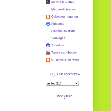
Mamzelle Potter
Margaud Liseuse
Oukouloumougnou
Pitiponks
Planète Diversité
Sauvages
Tubudum
Twogirlsandbooks
Un univers de livres
Il y a un moment...
Instagram