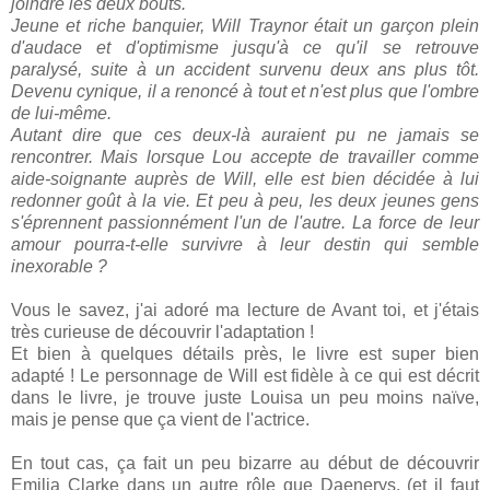
joindre les deux bouts.
Jeune et riche banquier, Will Traynor était un garçon plein
d'audace et d'optimisme jusqu'à ce qu'il se retrouve
paralysé, suite à un accident survenu deux ans plus tôt.
Devenu cynique, il a renoncé à tout et n'est plus que l'ombre
de lui-même.
Autant dire que ces deux-là auraient pu ne jamais se
rencontrer. Mais lorsque Lou accepte de travailler comme
aide-soignante auprès de Will, elle est bien décidée à lui
redonner goût à la vie. Et peu à peu, les deux jeunes gens
s'éprennent passionnément l'un de l'autre. La force de leur
amour pourra-t-elle survivre à leur destin qui semble
inexorable ?
Vous le savez, j'ai adoré ma lecture de Avant toi, et j'étais
très curieuse de découvrir l'adaptation !
Et bien à quelques détails près, le livre est super bien
adapté ! Le personnage de Will est fidèle à ce qui est décrit
dans le livre, je trouve juste Louisa un peu moins naïve,
mais je pense que ça vient de l'actrice.
En tout cas, ça fait un peu bizarre au début de découvrir
Emilia Clarke dans un autre rôle que Daenerys, (et il faut