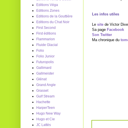
Editions Véga
Editions Zones
Les infos utiles
Editions de la Gouttière
Editions du Chat Noir
Le
site
de Victor Dix
First Second
Sa page
Facebook
First éditions
Son Twitter
Flammarion
Ma chronique du
tom
Fluide Glacial
Folio
Folio Junior
Futuropolis
Gallimard
Gallmeister
Glénat
Grand Angle
Grasset
Gulf Stream
Hachette
HarperTeen
Hugo New Way
Hugo et Cie
JC Lattès