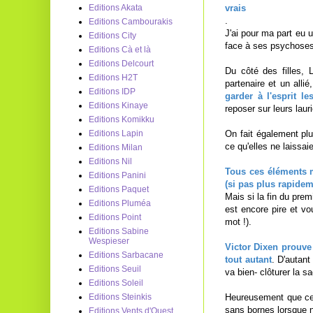
vrais
Editions Akata
.
Editions Cambourakis
J'ai pour ma part eu 
Editions City
face à ses psychoses.
Editions Cà et là
Editions Delcourt
Du côté des filles, 
Editions H2T
partenaire et un allié
Editions IDP
garder à l'esprit l
Editions Kinaye
reposer sur leurs lauri
Editions Komikku
On fait également pl
Editions Lapin
ce qu'elles ne laissai
Editions Milan
Editions Nil
Tous ces éléments m
Editions Panini
(si pas plus rapide
Editions Paquet
Mais si la fin du prem
Editions Pluméa
est encore pire et vo
Editions Point
mot !).
Editions Sabine
Wespieser
Victor Dixen prouve
Editions Sarbacane
tout autant
. D'autant
Editions Seuil
va bien- clôturer la s
Editions Soleil
Heureusement que ce 
Editions Steinkis
sans bornes lorsque n
Editions Vents d'Ouest