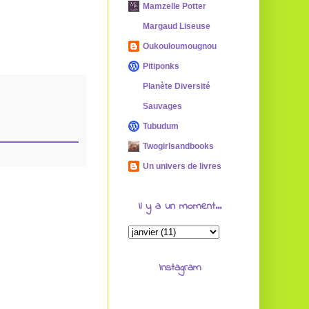
Mamzelle Potter
Margaud Liseuse
Oukouloumougnou
Pitiponks
Planète Diversité
Sauvages
Tubudum
Twogirlsandbooks
Un univers de livres
Il y a un moment...
Instagram