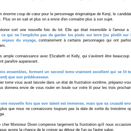
un énorme coup de cœur pour le personnage énigmatique de Kenji, le candidat
 Plus on en sait et plus on a envie d'en connaitre plus à son sujet.
Léonor sort une nouvelle fois du lot. Elle qui était insensible à l'amour 
,
ce qui ne l'empêche pas de garder les pieds sur terre (ou plutôt sur 
es enjeux du voyage,
contrairement à certains personnages qui ont parfoi
ers.
us ample connaissance avec Elizabeth et Kelly, qui s'avèrent être beaucoup 
ent paraître auparavant.
is ensembles, forment un second tome vraiment excellent qui se lit t
ment) que son prédécesseur.
ier tome vous avait laissée dans un état de frustration extrême, préparez-vous,
us donnera envie de vous rouler en boule sur votre lit pour les trois proch
 une nouvelle fois que son talent est immense, mais que sa cruauté enver
 plus que nous ne connaissons toujours pas la date de sortie du troisième opu
aga.
cher Monsieur Dixen compense largement la frustration qu'il nous occasionn
ous avons la chance de le croiser au détour de l'un ou l'autre salon.