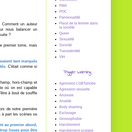
PMA
POC
Pansexualité
Place de la femme dans
e. Comment un auteur
la société
our nous balancer un
Queer
suite ?
Sexualité
ce premier tome, mais
Sororité
Transidentité
VIH
vaient tant marqués
tés.
C'était comme si
Trigger Warning
hamp, hors-champ et
Agression LGBTphobe
te où on est capable
Agression sexuelle
'être à bout de souffle
Anorexie
Anxiété
Body shaming
ors de notre première
Esclavage
s à part les scènes se
Grossophobie
nt au premier abord,
Harcèlement
trop lisses pour être
Harcèlement scolaire