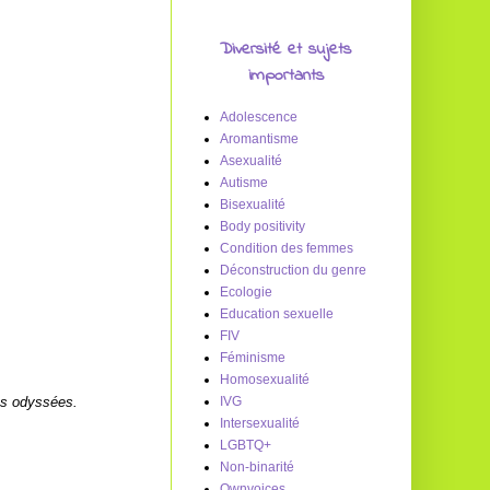
Diversité et sujets
importants
Adolescence
Aromantisme
Asexualité
Autisme
Bisexualité
Body positivity
Condition des femmes
Déconstruction du genre
Ecologie
Education sexuelle
FIV
Féminisme
Homosexualité
 des odyssées.
IVG
Intersexualité
LGBTQ+
Non-binarité
Ownvoices