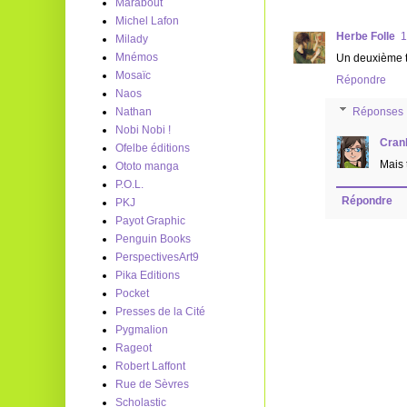
Marabout
Michel Lafon
Herbe Folle
1
Milady
Mnémos
Un deuxième to
Mosaïc
Répondre
Naos
Nathan
Réponses
Nobi Nobi !
Cran
Ofelbe éditions
Mais t
Ototo manga
P.O.L.
Répondre
PKJ
Payot Graphic
Penguin Books
PerspectivesArt9
Pika Editions
Pocket
Presses de la Cité
Pygmalion
Rageot
Robert Laffont
Rue de Sèvres
Scholastic