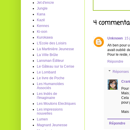
Jet d'encre
Jungle
Kana
4 commentai
Kazé
Kennes
Ki-oon
Kurokawa
Unknown
15 
L'Ecole des Loisirs
Ah ben pour une
La Martinière Jeunesse
avait oublié d
Pour le reste, 
La Ville Brûle
Lansman Éditeur
Répondre
Le Gâteau sur la Cerise
Réponses
Le Lombard
Le livre de Poche
Cran
Les Humanoïdes
Associés
Pour 
Mais 
Les Indés de
Cela 
l'Imaginaire
pour 
Les Moutons Electriques
Les impressions
Mais s
nouvelles
Lumen
Répondre
Magnard Jeunesse