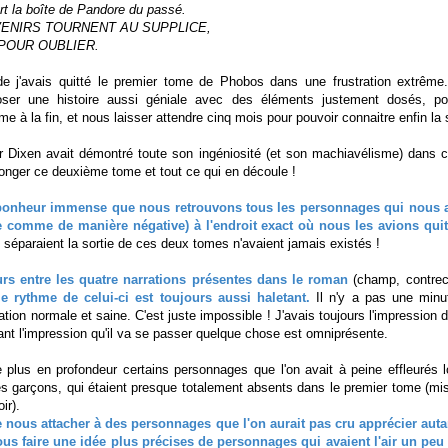
vert la boîte de Pandore du passé.
VENIRS TOURNENT AU SUPPLICE,
 POUR OUBLIER.
 j'avais quitté le premier tome de Phobos dans une frustration extrêm
poser une histoire aussi géniale avec des éléments justement dosés, p
me à la fin, et nous laisser attendre cinq mois pour pouvoir connaitre enfin la 
r Dixen avait démontré toute son ingéniosité (et son machiavélisme) dans 
longer ce deuxième tome et tout ce qui en découle !
 bonheur immense que nous retrouvons tous les personnages qui nous a
e comme de manière négative) à l'endroit exact où nous les avions quit
i séparaient la sortie de ces deux tomes n'avaient jamais existés !
rs entre les quatre narrations présentes dans le roman
(champ, contrec
le rythme de celui-ci est toujours aussi haletant.
Il n'y a pas une minu
ration normale et saine. C'est juste impossible ! J'avais toujours l'impression d
tant l'impression qu'il va se passer quelque chose est omniprésente.
 plus en profondeur certains personnages que l'on avait à peine effleurés l
s garçons, qui étaient presque totalement absents dans le premier tome (mi
ir).
 nous attacher à des personnages que l'on aurait pas cru apprécier auta
ous faire une idée plus précises de personnages qui avaient l'air un peu 