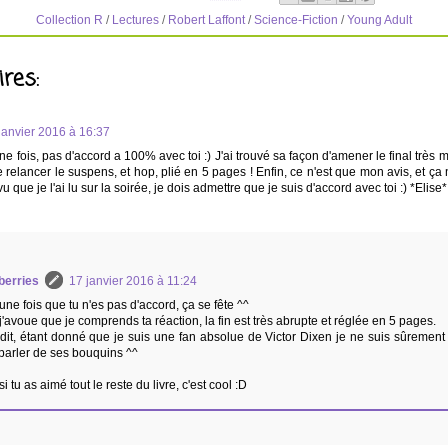
Collection R
/
Lectures
/
Robert Laffont
/
Science-Fiction
/
Young Adult
res:
janvier 2016 à 16:37
 fois, pas d'accord a 100% avec toi :) J'ai trouvé sa façon d'amener le final très mal
e relancer le suspens, et hop, plié en 5 pages ! Enfin, ce n'est que mon avis, et ça 
vu que je l'ai lu sur la soirée, je dois admettre que je suis d'accord avec toi :) *Elise*
berries
17 janvier 2016 à 11:24
une fois que tu n'es pas d'accord, ça se fête ^^
j'avoue que je comprends ta réaction, la fin est très abrupte et réglée en 5 pages.
dit, étant donné que je suis une fan absolue de Victor Dixen je ne suis sûrement 
parler de ses bouquins ^^
i tu as aimé tout le reste du livre, c'est cool :D