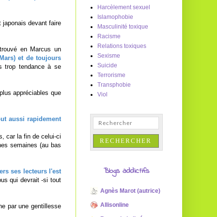
Harcèlement sexuel
Islamophobie
 japonais devant faire
Masculinité toxique
Racisme
Relations toxiques
a trouvé en Marcus un
Sexisme
Mars) et de toujours
Suicide
s trop tendance à se
Terrorisme
Transphobie
plus appréciables que
Viol
out aussi rapidement
 car la fin de celui-ci
aines semaines (au bas
Blogs addictifs
s ses lecteurs l'est
s qui devrait -si tout
Agnès Marot (autrice)
Allisonline
e par une gentillesse