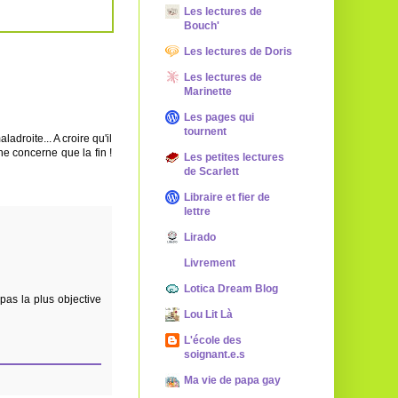
Les lectures de
Bouch'
Les lectures de Doris
Les lectures de
Marinette
Les pages qui
tournent
adroite... A croire qu'il
ne concerne que la fin !
Les petites lectures
de Scarlett
Libraire et fier de
lettre
Lirado
Livrement
Lotica Dream Blog
pas la plus objective
Lou Lit Là
L'école des
soignant.e.s
Ma vie de papa gay