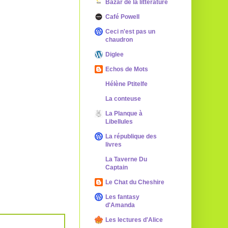
Bazar de la littérature
Café Powell
Ceci n'est pas un
chaudron
Diglee
Echos de Mots
Hélène Ptitelfe
La conteuse
La Planque à
Libellules
La république des
livres
La Taverne Du
Captain
Le Chat du Cheshire
Les fantasy
d'Amanda
Les lectures d'Alice