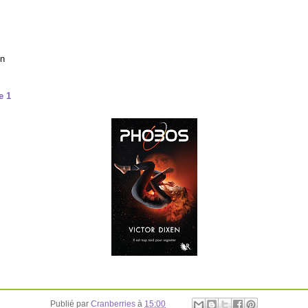
en
e 1
Publié par
Cranberries
à
15:00