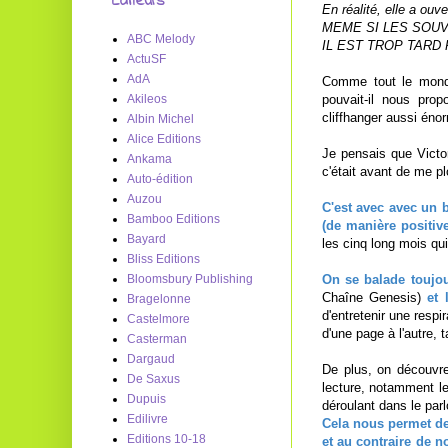
Editeurs
En réalité, elle a ou
MEME SI LES SOU
ABC Melody
IL EST TROP TARD
ActuSF
AdA
Comme tout le monde
pouvait-il nous pro
Akileos
cliffhanger aussi énor
Albin Michel
Alice Editions
Je pensais que Victo
Ankama
c'était avant de me p
Auto-édition
Auzou
C'est avec avec un
Bamboo Editions
(de manière positiv
Bayard
les cinq long mois qu
Bliss Editions
On se balade toujou
Bloomsbury Publishing
Chaîne Genesis)
et 
Bragelonne
d'entretenir une respi
Castelmore
d'une page à l'autre, 
Casterman
Dargaud
De plus, on découvre
De Saxus
lecture, notamment le
Dupuis
déroulant dans le parlo
Edilivre
Cela nous permet de
Editions 10-18
et au contraire de n