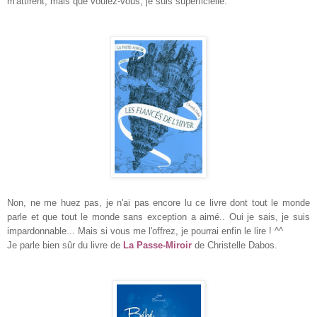
m'att
irent, mais que voul
ez-vo
us, je suis superficielle.
Non, ne me huez pas, je n'ai pas encore lu ce livre
dont tout le monde
parl
e et que tout le monde sans exception
a aimé.. O
ui je sais, je suis
imp
ardonnable... Mais si vous me l'offrez, je
pourrai en
fin le lire ! ^^
Je parle bien s
ûr du liv
re de
La Passe-Miroir
de Christelle Dabo
s.