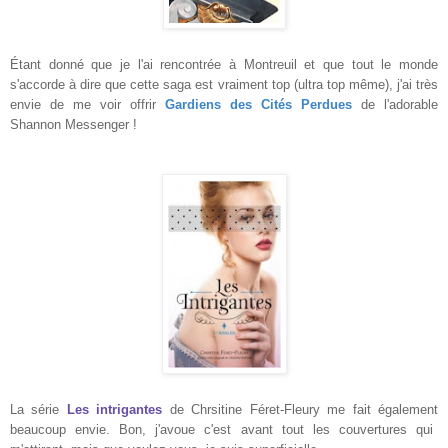
Étant
donné que je l'ai rencontrée à
Montreuil et que tout le monde
s'accord
e à dire que cette saga est vraiment top (ultra top même)
, j'ai tr
ès
envie de me voir off
rir
Gardiens des
Cités
Perdues
de
l'adorable
Shannon Messenger !
La série
Les intrigantes
de Chrsitine Féret-Fleury me fait également
beaucoup envie. Bon
, j'avoue c'e
st avant tout les couvertures qui