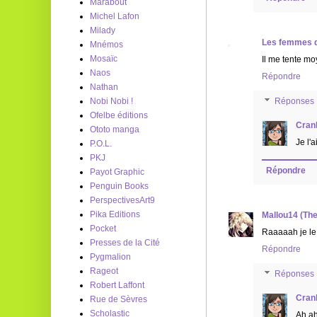
Marabout
Michel Lafon
Milady
Les femmes q
Mnémos
Mosaïc
Il me tente mo
Naos
Répondre
Nathan
Nobi Nobi !
Réponses
Ofelbe éditions
Cran
Ototo manga
Je l'
P.O.L.
PKJ
Répondre
Payot Graphic
Penguin Books
PerspectivesArt9
Pika Editions
Mallou14 (Th
Pocket
Raaaaah je le
Presses de la Cité
Répondre
Pygmalion
Rageot
Réponses
Robert Laffont
Cran
Rue de Sèvres
Scholastic
Ah ah