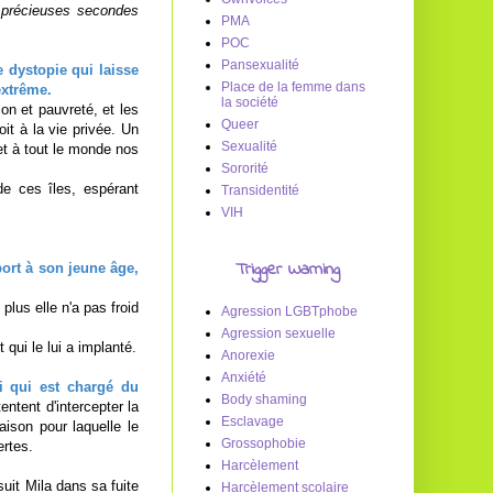
 précieuses secondes
PMA
POC
Pansexualité
 dystopie qui laisse
Place de la femme dans
extrême.
la société
on et pauvreté, et les
Queer
it à la vie privée. Un
Sexualité
et à tout le monde nos
Sororité
e ces îles, espérant
Transidentité
VIH
Trigger Warning
ort à son jeune âge,
plus elle n'a pas froid
Agression LGBTphobe
Agression sexuelle
 qui le lui a implanté.
Anorexie
Anxiété
i qui est chargé du
Body shaming
entent d'intercepter la
Esclavage
ison pour laquelle le
Grossophobie
ertes.
Harcèlement
uit Mila dans sa fuite
Harcèlement scolaire