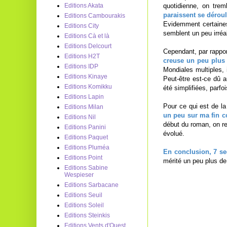
quotidienne, on tre
Editions Akata
paraissent se déroul
Editions Cambourakis
Evidemment certaines 
Editions City
semblent un peu irréa
Editions Cà et là
Editions Delcourt
Cependant, par rappor
Editions H2T
creuse un peu plus 
Editions IDP
Mondiales multiples, 
Editions Kinaye
Peut-être est-ce dû a
Editions Komikku
été simplifiées, parfo
Editions Lapin
Pour ce qui est de la
Editions Milan
un peu sur ma fin co
Editions Nil
début du roman, on r
Editions Panini
évolué.
Editions Paquet
Editions Pluméa
En conclusion, 7 se
Editions Point
mérité un peu plus de
Editions Sabine
Wespieser
Editions Sarbacane
Editions Seuil
Editions Soleil
Editions Steinkis
Editions Vents d'Ouest