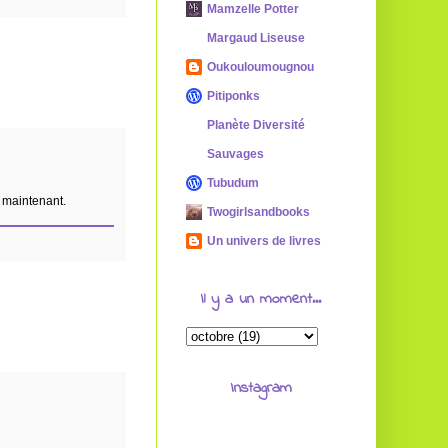
Mamzelle Potter
Margaud Liseuse
Oukouloumougnou
Pitiponks
Planète Diversité
Sauvages
Tubudum
e maintenant.
Twogirlsandbooks
Un univers de livres
Il y a un moment...
Instagram