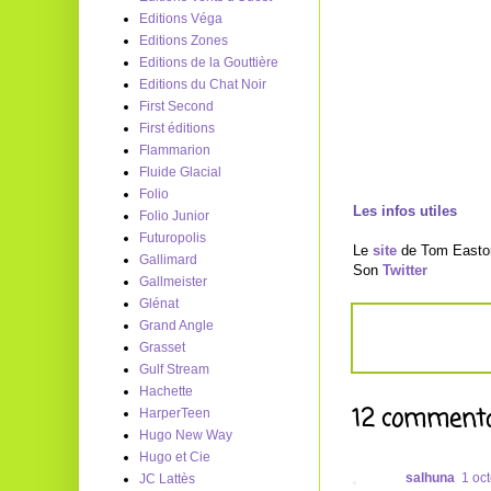
Editions Véga
Editions Zones
Editions de la Gouttière
Editions du Chat Noir
First Second
First éditions
Flammarion
Fluide Glacial
Folio
Les infos utiles
Folio Junior
Futuropolis
Le
site
de Tom Easto
Gallimard
Son
Twitter
Gallmeister
Glénat
Grand Angle
Grasset
Gulf Stream
Hachette
12 commenta
HarperTeen
Hugo New Way
Hugo et Cie
salhuna
1 oc
JC Lattès