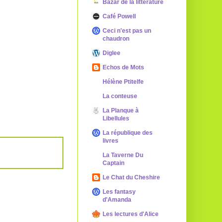
Bazar de la littérature
Café Powell
Ceci n'est pas un
chaudron
Diglee
Echos de Mots
Hélène Ptitelfe
La conteuse
La Planque à
Libellules
La république des
livres
La Taverne Du
Captain
Le Chat du Cheshire
Les fantasy
d'Amanda
Les lectures d'Alice