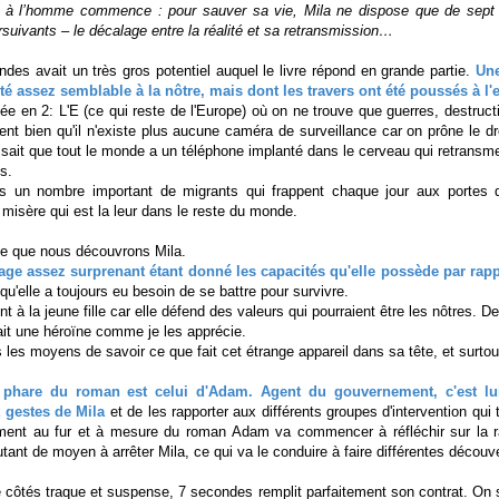
e à l’homme commence : pour sauver sa vie, Mila ne dispose que de sept
suivants – le décalage entre la réalité et sa retransmission…
es avait un très gros potentiel auquel le livre répond en grande partie.
Une
té assez semblable à la nôtre, mais dont les travers ont été poussés à l'
sée en 2: L'E (ce qui reste de l'Europe) où on ne trouve que guerres, destructi
ment bien qu'il n'existe plus aucune caméra de surveillance car on prône le dro
sait que tout le monde a un téléphone implanté dans le cerveau qui retransm
s.
 un nombre important de migrants qui frappent chaque jour aux portes d
 misère qui est la leur dans le reste du monde.
te que nous découvrons Mila.
age assez surprenant étant donné les capacités qu'elle possède par rapp
u'elle a toujours eu besoin de se battre pour survivre.
t à la jeune fille car elle défend des valeurs qui pourraient être les nôtres. De 
ait une héroïne comme je les apprécie.
s les moyens de savoir ce que fait cet étrange appareil dans sa tête, et surtout
 phare du roman est celui d'Adam. Agent du gouvernement, c'est lu
et gestes de Mila
et de les rapporter aux différents groupes d'intervention qui t
ement au fur et à mesure du roman Adam va commencer à réfléchir sur la ra
nt de moyen à arrêter Mila, ce qui va le conduire à faire différentes découv
 côtés traque et suspense, 7 secondes remplit parfaitement son contrat. On s