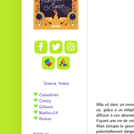
Drama Police
Caladhiel
Cindy
Mila vit dans un monde
Gilwen
où, grâce à un télép
Mallou14
diffuser à ses abonn
Robin
Fuyant une vie de viol
Mais lorsque le gouve
potentiellement dang