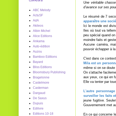
Editeurs
Une véritable chass
d’avance sur ses pour
ABC Melody
ActuSF
Le résumé de 7 second
AdA
apparaître une socié
Ici le monde est divi
Akileos
Iles où tout va telle
Albin Michel
peu spécial quand on 
Alice Editions
moindre faits et geste
Ankama
Aucune caméra, mais
Auto-édition
pouvoir échapper à la
Auzou
Bamboo Editions
C'est dans ce contex
Bayard
Mila est un personn
Bliss Editions
même si on se doute q
On s'attache facilemen
Bloomsbury Publishing
aux yeux, ce qui en f
Bragelonne
Elle va tenter par tou
Castelmore
Casterman
L'autre personnage
Dargaud
surveiller les faits 
De Saxus
jeune fugitive. Seul
Dupuis
Gouvernement met auta
Edilivre
Editions 10-18
En ce qui concerne le