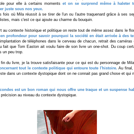
mble pour elle à certains moments
et on se surprend même à haleter t
er juste sous nos yeux.
fois où Mila réussit à se tirer de l'un ou l'autre traquenard grâce à ses 
listes, mais c'est ce qui ajoute au charme du bouquin.
t au contexte historique et politique on reste tout de même assez dans le fl
en profondeur pour savoir pourquoi la société en était arrivée à des t
implantation de téléphones dans le cerveau de chacun, retrait des caméras d
u fait que Tom Easton ait voulu faire de son livre un one-shot. Du coup cert
is un peu trop.
 fin du livre, je la trouve satisfaisante pour ce qui est du personnage de Mil
ncernant tout le contexte politique qui entoure toute l'histoire.
Au final,
este dans un contexte dystopique dont on ne connait pas grand chose et qui 
condes est un bon roman qui nous offre une traque et un suspense ha
 précision au niveau du contexte dystopique.