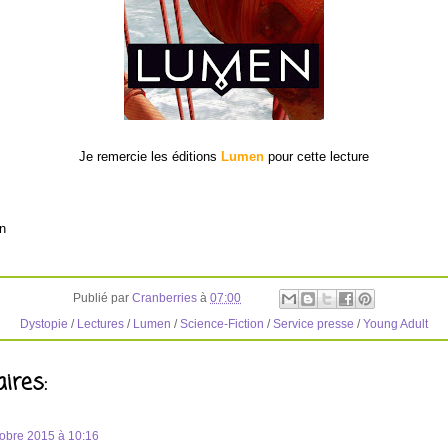
Je remercie les éditions
Lumen
pour cette lecture
n
Publié par
Cranberries
à
07:00
Dystopie
/
Lectures
/
Lumen
/
Science-Fiction
/
Service presse
/
Young Adult
ires:
tobre 2015 à 10:16