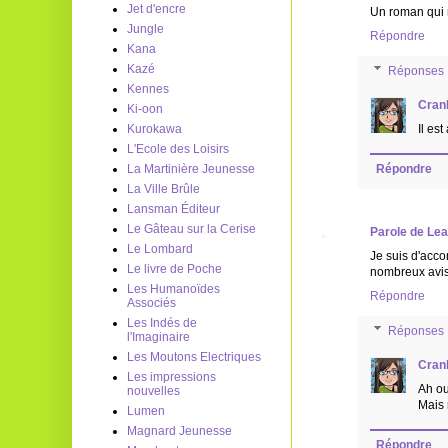
Jet d'encre
Un roman qui m
Jungle
Répondre
Kana
Kazé
Réponses
Kennes
Cran
Ki-oon
Il es
Kurokawa
L'Ecole des Loisirs
Répondre
La Martinière Jeunesse
La Ville Brûle
Lansman Éditeur
Le Gâteau sur la Cerise
Parole de Lea
Le Lombard
Je suis d'acco
Le livre de Poche
nombreux avis 
Les Humanoïdes
Répondre
Associés
Les Indés de
Réponses
l'Imaginaire
Les Moutons Electriques
Cran
Les impressions
Ah oui
nouvelles
Mais 
Lumen
Magnard Jeunesse
Répondre