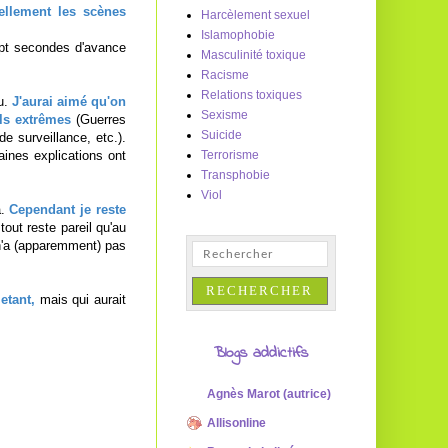
ellement les scènes
Harcèlement sexuel
Islamophobie
sept secondes d'avance
Masculinité toxique
Racisme
Relations toxiques
ou.
J'aurai aimé qu'on
Sexisme
els extrêmes
(Guerres
Suicide
e surveillance, etc.).
aines explications ont
Terrorisme
Transphobie
Viol
a.
Cependant je reste
 tout reste pareil qu'au
n'a (apparemment) pas
letant,
mais qui aurait
Blogs addictifs
Agnès Marot (autrice)
Allisonline