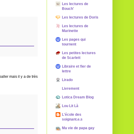
Les lectures de
Bouch'
Les lectures de Doris
Les lectures de
Marinette
Les pages qui
tournent
Les petites lectures
de Scarlett
Libraire et fier de
lettre
ller mais il y a de très
Lirado
Livrement
Lotica Dream Blog
Lou Lit Là
L'école des
soignant.e.s
Ma vie de papa gay