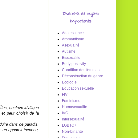
Diversité et sujets
importants
Adolescence
Aromantisme
Asexualité
Autisme
Bisexualité
Body positivity
Condition des femmes
Déconstruction du genre
Ecologie
Education sexuelle
FIV
Féminisme
Homosexualité
Îles, enclave idyllique
et peut choisir de la
IVG
Intersexualité
oduire dans ce paradis.
LGBTQ+
t un appareil inconnu,
Non-binarité
Ownvoices