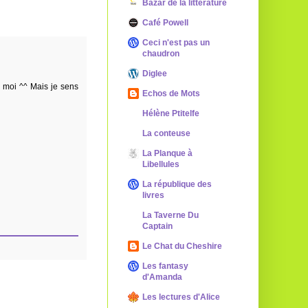
Bazar de la littérature
Café Powell
Ceci n'est pas un
chaudron
Diglee
 moi ^^ Mais je sens
Echos de Mots
Hélène Ptitelfe
La conteuse
La Planque à
Libellules
La république des
livres
La Taverne Du
Captain
Le Chat du Cheshire
Les fantasy
d'Amanda
Les lectures d'Alice