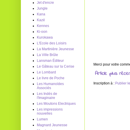
Jet d'encre
Jungle
Kana
Kazé
Kennes
Ki-oon
Kurokawa
L'Ecole des Loisirs
La Martinière Jeunesse
La Ville Brûle
Lansman Éditeur
Merci pour votre commen
Le Gâteau sur la Cerise
Article plus réce
Le Lombard
Le livre de Poche
Inscription à :
Publier 
Les Humanoïdes
Associés
Les Indés de
l'Imaginaire
Les Moutons Electriques
Les impressions
nouvelles
Lumen
Magnard Jeunesse