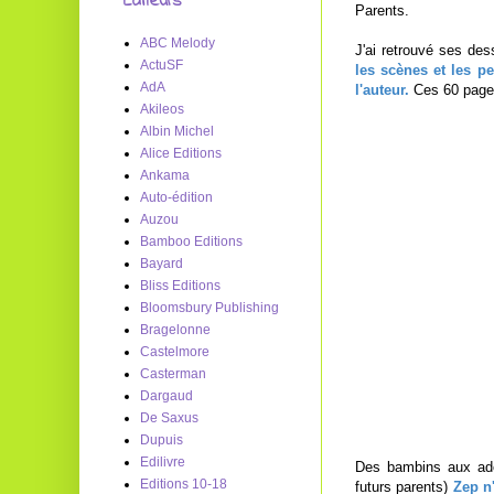
Editeurs
Parents.
ABC Melody
J'ai retrouvé ses des
ActuSF
les scènes et les p
AdA
l'auteur.
Ces 60 pages
Akileos
Albin Michel
Alice Editions
Ankama
Auto-édition
Auzou
Bamboo Editions
Bayard
Bliss Editions
Bloomsbury Publishing
Bragelonne
Castelmore
Casterman
Dargaud
De Saxus
Dupuis
Edilivre
Des bambins aux ado
Editions 10-18
futurs parents)
Zep n