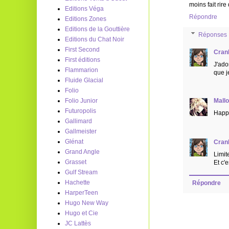
moins fait rire
Editions Véga
Répondre
Editions Zones
Editions de la Gouttière
Réponses
Editions du Chat Noir
First Second
Cran
First éditions
J'ado
Flammarion
que j
Fluide Glacial
Folio
Mall
Folio Junior
Futuropolis
Happy
Gallimard
Gallmeister
Glénat
Cran
Grand Angle
Limit
Grasset
Et c'
Gulf Stream
Hachette
Répondre
HarperTeen
Hugo New Way
Hugo et Cie
JC Lattès