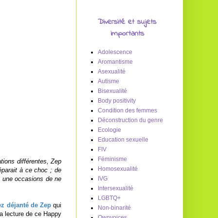
Diversité et sujets
importants
Adolescence
Aromantisme
Asexualité
Autisme
Bisexualité
Body positivity
Condition des femmes
Déconstruction du genre
Ecologie
Education sexuelle
FIV
Féminisme
ations différentes, Zep
Homosexualité
parait à ce choc ; de
et une occasions de ne
IVG
Intersexualité
LGBTQ+
ez déjanté de Zep
qui
Non-binarité
la lecture de ce Happy
Ownvoices