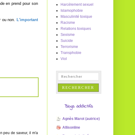
onde en prend pour son
Harcèlement sexuel
Islamophobie
Masculinité toxique
r ou non.
L'important
Racisme
Relations toxiques
Sexisme
Suicide
Terrorisme
Transphobie
Viol
Blogs addictifs
Agnès Marot (autrice)
Allisonline
n peu de saveur, il m'a