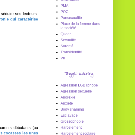
PMA
POC
 séduire ses lecteurs:
Pansexualité
onie qui caractérise
Place de la femme dans
la société
Queer
Sexualité
Sororité
Transidentité
VIH
Trigger Warning
Agression LGBTphobe
Agression sexuelle
Anorexie
Anxiété
Body shaming
Esclavage
Grossophobie
arents débutants (ou
Harcèlement
us cocasses les unes
Harcèlement scolaire