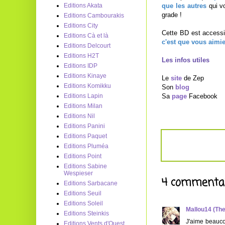
que les autres
qui vo
Editions Akata
grade !
Editions Cambourakis
Editions City
Cette BD est accessi
Editions Cà et là
c'est que vous aimiez
Editions Delcourt
Editions H2T
Les infos utiles
Editions IDP
Editions Kinaye
Le
site
de Zep
Editions Komikku
Son
blog
Sa
page
Facebook
Editions Lapin
Editions Milan
Editions Nil
Editions Panini
Editions Paquet
Editions Pluméa
Editions Point
Editions Sabine
Wespieser
4 commentai
Editions Sarbacane
Editions Seuil
Editions Soleil
Mallou14 (Th
Editions Steinkis
J'aime beaucou
Editions Vents d'Ouest