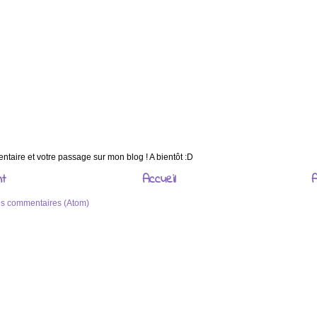
taire et votre passage sur mon blog ! A bientôt :D
nt
Accueil
A
les commentaires (Atom)