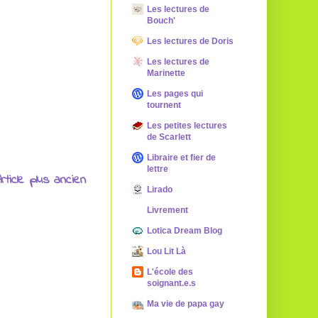
Les lectures de
Bouch'
Les lectures de Doris
Les lectures de
Marinette
Les pages qui
tournent
Les petites lectures
de Scarlett
Libraire et fier de
lettre
rticle plus ancien
Lirado
Livrement
Lotica Dream Blog
Lou Lit Là
L'école des
soignant.e.s
Ma vie de papa gay