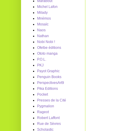
Marabout
Michel Lafon
Milady
Mnémos
Mosaïc
Naos
Nathan
Nobi Nobi !
Ofelbe éditions
Ototo manga
P.O.L.
PKJ
Payot Graphic
Penguin Books
PerspectivesArt9
Pika Editions
Pocket
Presses de la Cité
Pygmalion
Rageot
Robert Laffont
Rue de Sèvres
Scholastic