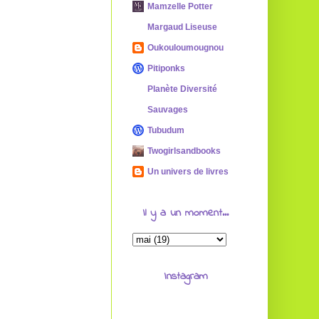
Mamzelle Potter
Margaud Liseuse
Oukouloumougnou
Pitiponks
Planète Diversité
Sauvages
Tubudum
Twogirlsandbooks
Un univers de livres
Il y a un moment...
Instagram