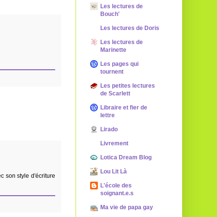
Les lectures de
Bouch'
Les lectures de Doris
Les lectures de
Marinette
Les pages qui
tournent
Les petites lectures
de Scarlett
Libraire et fier de
lettre
Lirado
Livrement
Lotica Dream Blog
Lou Lit Là
c son style d'écriture
L'école des
soignant.e.s
Ma vie de papa gay