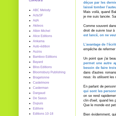
Editeurs
déçue par les dernie
laissé tomber l'aute
ABC Melody
Mais voilà, quand Bab
ActuSF
je me suis lancée. San
AdA
Comme souvent dans 
Akileos
droit de suivre tour à
Albin Michel
est lancé, on ne veut
Alice Editions
Ankama
L'avantage de l'écri
Auto-édition
empêche de refermer l
Auzou
Bamboo Editions
Un point que j'ai be
Bayard
permet une autre ap
Bliss Editions
besoin de faire troi
dans d'autres romans
Bloomsbury Publishing
nous: ils utilisent 
Bragelonne
Castelmore
En parlant de person
Casterman
qui sont les personn
Dargaud
on se rend rapidemen
De Saxus
clin d'oeil, quand les
Dupuis
Que le monde est peti
Edilivre
Editions 10-18
Bien évidemment, qui