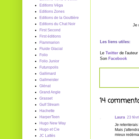
Editions Véga
Editions Zones
Editions de la Gouttière
Editions du Chat Noir
Je 
First Second
First éditions
Les liens utiles:
Flammarion
Fluide Glacial
Le
Twitter
de l'auteur
Folio
Son
Facebook
Folio Junior
Futuropolis
Gallimard
Gallmeister
Glénat
Grand Angle
14 commenta
Grasset
Gulf Stream
Hachette
HarperTeen
Laura
23 févr
Hugo New Way
Je retenterais
Hugo et Cie
Mais j'attend
mieux redémar
JC Lattès