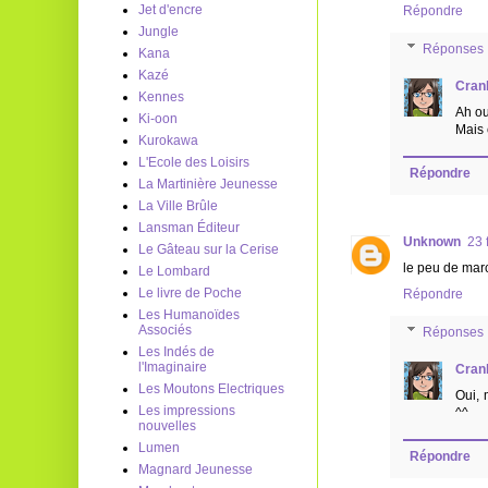
Jet d'encre
Répondre
Jungle
Réponses
Kana
Kazé
Cran
Kennes
Ah ou
Ki-oon
Mais c
Kurokawa
L'Ecole des Loisirs
Répondre
La Martinière Jeunesse
La Ville Brûle
Lansman Éditeur
Unknown
23 
Le Gâteau sur la Cerise
le peu de marc 
Le Lombard
Le livre de Poche
Répondre
Les Humanoïdes
Associés
Réponses
Les Indés de
l'Imaginaire
Cran
Les Moutons Electriques
Oui, 
Les impressions
^^
nouvelles
Lumen
Répondre
Magnard Jeunesse