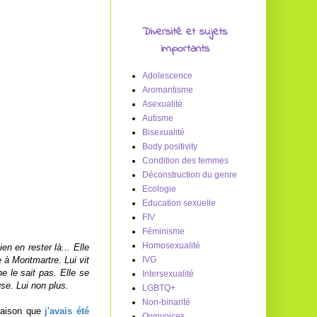
Diversité et sujets
importants
Adolescence
Aromantisme
Asexualité
Autisme
Bisexualité
Body positivity
Condition des femmes
Déconstruction du genre
Ecologie
Education sexuelle
FIV
Féminisme
Homosexualité
n en rester là... Elle
e à Montmartre. Lui vit
IVG
e le sait pas. Elle se
Intersexualité
use. Lui non plus.
LGBTQ+
Non-binarité
 raison que
j'avais été
Ownvoices