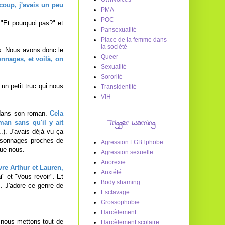
 coup, j'avais un peu
PMA
POC
 "Et pourquoi pas?" et
Pansexualité
Place de la femme dans
la société
. Nous avons donc le
Queer
onnages, et voilà, on
Sexualité
Sororité
un petit truc qui nous
Transidentité
VIH
s dans son roman.
Cela
Trigger Warning
man sans qu'il y ait
.). J'avais déjà vu ça
ersonnages proches de
Agression LGBTphobe
que nous.
Agression sexuelle
Anorexie
vre Arthur et Lauren,
Anxiété
ai" et "Vous revoir". Et
Body shaming
. J'adore ce genre de
Esclavage
Grossophobie
Harcèlement
 nous mettons tout de
Harcèlement scolaire