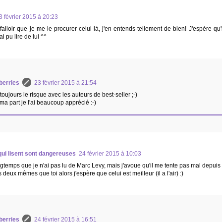
3 février 2015 à 20:23
 falloir que je me le procurer celui-là, j'en entends tellement de bien! J'espère qu'
ai pu lire de lui ^^
berries
23 février 2015 à 21:54
 toujours le risque avec les auteurs de best-seller ;-)
ma part je l'ai beaucoup apprécié :-)
ui lisent sont dangereuses
24 février 2015 à 10:03
ongtemps que je n'ai pas lu de Marc Levy, mais j'avoue qu'il me tente pas mal depuis s
deux mêmes que toi alors j'espère que celui est meilleur (il a l'air) :)
berries
24 février 2015 à 16:51