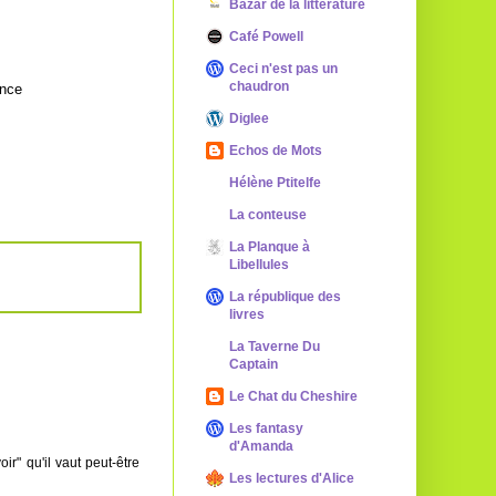
Bazar de la littérature
Café Powell
Ceci n'est pas un
chaudron
ance
Diglee
Echos de Mots
Hélène Ptitelfe
La conteuse
La Planque à
Libellules
La république des
livres
La Taverne Du
Captain
Le Chat du Cheshire
Les fantasy
d'Amanda
r" qu'il vaut peut-être
Les lectures d'Alice