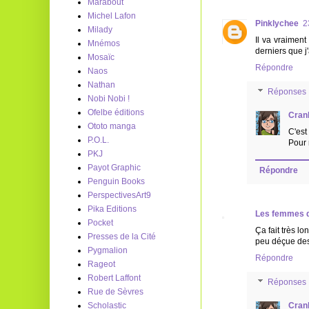
Marabout
Michel Lafon
Pinklychee
2
Milady
Il va vraiment
Mnémos
derniers que j'
Mosaïc
Répondre
Naos
Nathan
Réponses
Nobi Nobi !
Ofelbe éditions
Cran
Ototo manga
C'est
P.O.L.
Pour 
PKJ
Payot Graphic
Répondre
Penguin Books
PerspectivesArt9
Pika Editions
Les femmes q
Pocket
Ça fait très l
Presses de la Cité
peu déçue des 
Pygmalion
Répondre
Rageot
Robert Laffont
Réponses
Rue de Sèvres
Scholastic
Cran