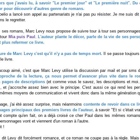
rs que j'avais lu, à savoir "Le premier jour" et "Le première nuit". Du
ur pour découvrir d'autres genre de romans.
elio a lancé son appel au partenariats je n'ai pas pu résister. Je me suis dit
s le regretter.
ses romans, Marc Levy nous propose de suivre tour à tour ses personnages
 tour
Mia puis Paul
.
L'auteur plante le décor, parle de la vie de ses pers
 plus refermer ce livre.
ture de Marc Levy c'est qu'il n'y a pas de temps mort.
Il se passe toujours 
e livre.
aucoup aimé, c'est que Marc Levy utilise la discussion par mail et par sm
proche de la lecture, ça nous permet d'avancer plus vite dans le ro
s pages de descriptions
(et comme vous le savez, les descriptions et moi..
, et j'accroche assez bien avec le principe. C'est aussi ce qui rend les p
les mêmes moyens de communication et vivent donc dans la même génération 
nage, j'ai été assez surprise, mais néanmoins
contente de revoir dans ce li
ages principaux des premiers livres de l'auteur,
à savoir "Et si c'était vr
t compte qu'en fait, on a déjà croisé ce cher Paul dans les mêmes romans
 personnages vont et viennent d'un roman à l'autre.
t !
 dit Levy dit forcément romance, et ce roman ne coupe pas à la règle. Mais