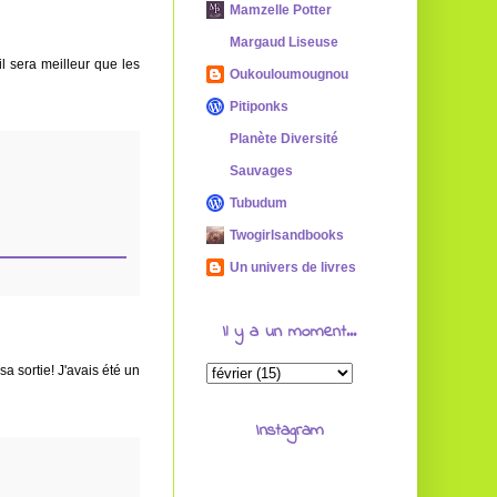
Mamzelle Potter
Margaud Liseuse
il sera meilleur que les
Oukouloumougnou
Pitiponks
Planète Diversité
Sauvages
Tubudum
Twogirlsandbooks
Un univers de livres
Il y a un moment...
a sortie! J'avais été un
Instagram