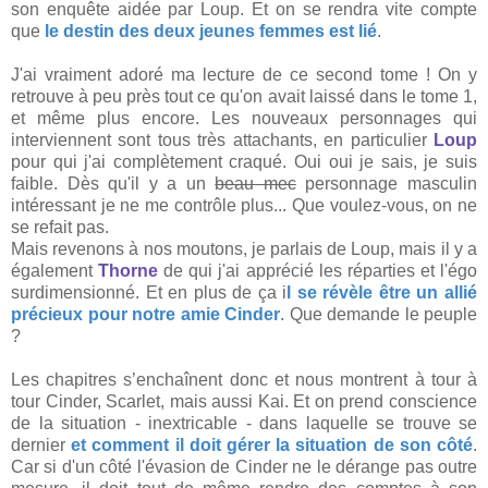
son enquête aidée par Loup. Et on se rendra vite compte
que
le destin des deux jeunes femmes est lié
.
J'ai vraiment adoré ma lecture de ce second tome ! On y
retrouve à peu près tout ce qu'on avait laissé dans le tome 1,
et même plus encore. Les nouveaux personnages qui
interviennent sont tous très attachants, en particulier
Loup
pour qui j'ai complètement craqué. Oui oui je sais, je suis
faible. Dès qu'il y a un
beau mec
personnage masculin
intéressant je ne me contrôle plus... Que voulez-vous, on ne
se refait pas.
Mais revenons à nos moutons, je parlais de Loup, mais il y a
également
Thorne
de qui j'ai apprécié les réparties et l'égo
surdimensionné. Et en plus de ça i
l se révèle être un allié
précieux pour notre amie Cinder
. Que demande le peuple
?
Les chapitres s’enchaînent donc et nous montrent à tour à
tour Cinder, Scarlet, mais aussi Kai. Et on prend conscience
de la situation - inextricable - dans laquelle se trouve se
dernier
et comment il doit gérer la situation de son côté
.
Car si d'un côté l'évasion de Cinder ne le dérange pas outre