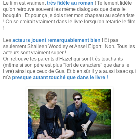
Le film est vraiment
très fidèle au roman
! Tellement fidèle
qu'on retrouve souvent les même dialogues que dans le
bouquin ! Et pour ça je dois tirer mon chapeau au scénariste
! On se croirait vraiment dans le livre lorsqu'on retarde le film
!
Les
acteurs jouent remarquablement bien
! Et pas
seulement Shaileen Woodley et Ansel Elgort ! Non. Tous les
acteurs sont vraiment super !
On retrouve les parents d'Hazel qui sont très touchants
(même si son père est plus "fort de caractère" que dans le
livre) ainsi que ceux de Gus. Et bien sûr il y a aussi Isaac qui
m'a
presque autant touché que dans le livre !