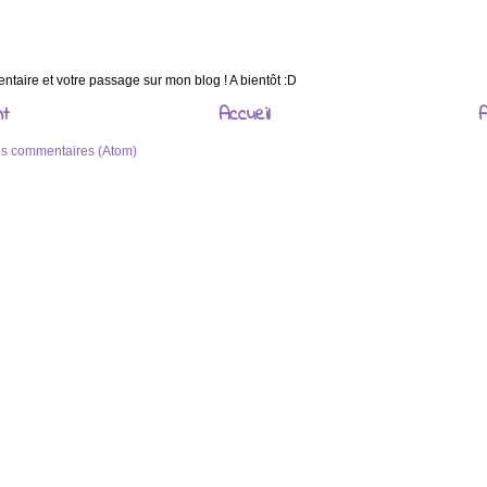
taire et votre passage sur mon blog ! A bientôt :D
nt
Accueil
A
les commentaires (Atom)