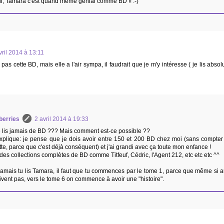
i, Tamara c'est quand même génial comme BD !! :-)
vril 2014 à 13:11
pas cette BD, mais elle a l'air sympa, il faudrait que je m'y intéresse ( je lis ab
berries
2 avril 2014 à 19:33
 lis jamais de BD ??? Mais comment est-ce possible ??
explique: je pense que je dois avoir entre 150 et 200 BD chez moi (sans compter 
te, parce que c'est déjà conséquent) et j'ai grandi avec ça toute mon enfance !
des collections complètes de BD comme Titfeuf, Cédric, l'Agent 212, etc etc etc ^^
 jamais tu lis Tamara, il faut que tu commences par le tome 1, parce que même si 
ivent pas, vers le tome 6 on commence à avoir une "histoire".