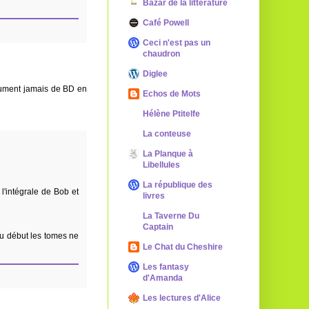
Bazar de la littérature
Café Powell
Ceci n'est pas un
chaudron
Diglee
solument jamais de BD en
Echos de Mots
Hélène Ptitelfe
La conteuse
La Planque à
Libellules
La république des
l'intégrale de Bob et
livres
La Taverne Du
Captain
au début les tomes ne
Le Chat du Cheshire
Les fantasy
d'Amanda
Les lectures d'Alice