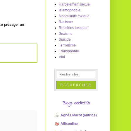
Harcèlement sexuel
Islamophobie
Masculinité toxique
Racisme
sse présager un
Relations toxiques
Sexisme
Suicide
Terrorisme
Transphobie
Viol
Blogs addictifs
Agnès Marot (autrice)
Allisonline