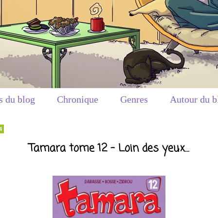
s du blog
Chronique
Genres
Autour du b
4
Tamara tome 12 - Loin des yeux...