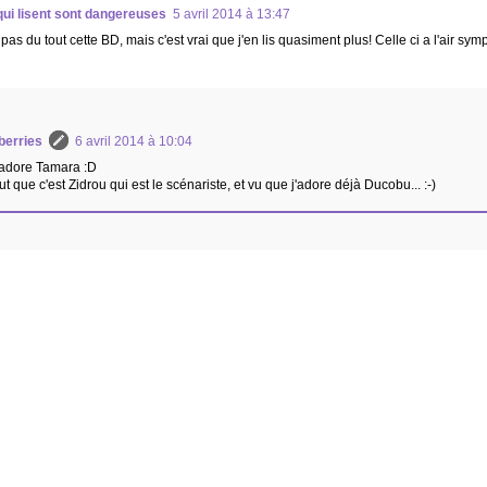
ui lisent sont dangereuses
5 avril 2014 à 13:47
as du tout cette BD, mais c'est vrai que j'en lis quasiment plus! Celle ci a l'air symp
berries
6 avril 2014 à 10:04
'adore Tamara :D
ut que c'est Zidrou qui est le scénariste, et vu que j'adore déjà Ducobu... :-)