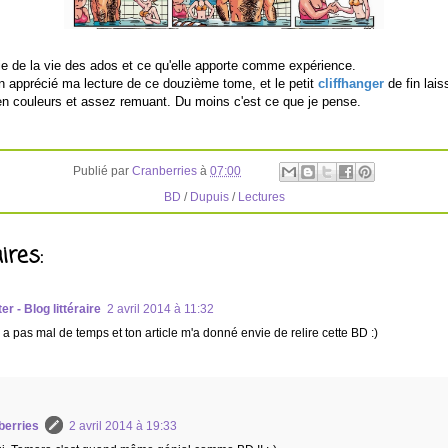
rtie de la vie des ados et ce qu'elle apporte comme expérience.
n apprécié ma lecture de ce douzième tome, et le petit
cliffhanger
de fin lai
en couleurs et assez remuant. Du moins c'est ce que je pense.
Publié par
Cranberries
à
07:00
BD
/
Dupuis
/
Lectures
res:
r - Blog littéraire
2 avril 2014 à 11:32
y a pas mal de temps et ton article m'a donné envie de relire cette BD :)
berries
2 avril 2014 à 19:33