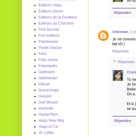
Ah ou
Editions Véga
Editions Zones
Répondre
Editions de la Gouttière
Editions du Chat Noir
First Second
Unknown
2 a
First éditions
Je ne connais 
Flammarion
fait xD )
Fluide Glacial
Répondre
Folio
Folio Junior
Réponses
Futuropolis
Gallimard
Cran
Gallmeister
Tu ne
Glénat
Je t'
Bobet
Grand Angle
On a 
Grasset
Gulf Stream
Et si
Hachette
se su
HarperTeen
Hugo New Way
Répondre
Hugo et Cie
JC Lattès