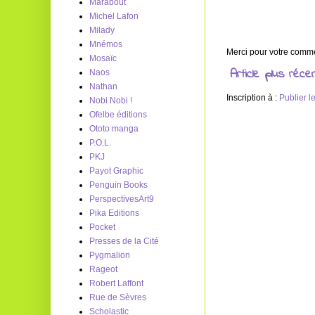
Marabout
Michel Lafon
Milady
Mnémos
Merci pour votre commen
Mosaïc
Article plus réce
Naos
Nathan
Inscription à :
Publier 
Nobi Nobi !
Ofelbe éditions
Ototo manga
P.O.L.
PKJ
Payot Graphic
Penguin Books
PerspectivesArt9
Pika Editions
Pocket
Presses de la Cité
Pygmalion
Rageot
Robert Laffont
Rue de Sèvres
Scholastic