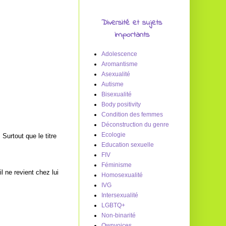
Diversité et sujets
importants
Adolescence
Aromantisme
Asexualité
Autisme
Bisexualité
Body positivity
Condition des femmes
Déconstruction du genre
Ecologie
Surtout que le titre
Education sexuelle
FIV
Féminisme
il ne revient chez lui
Homosexualité
IVG
Intersexualité
LGBTQ+
Non-binarité
Ownvoices