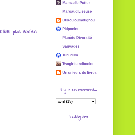
Mamzelle Potter
Margaud Liseuse
Oukouloumougnou
Pitiponks
rticle plus ancien
Planète Diversité
Sauvages
Tubudum
Twogirlsandbooks
Un univers de livres
Il y a un moment...
Instagram