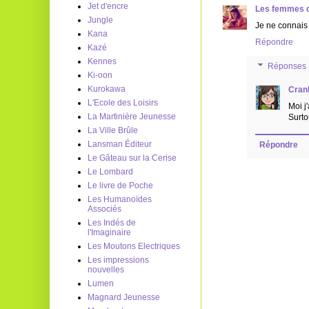
Jet d'encre
Les femmes q
Jungle
Je ne connais p
Kana
Répondre
Kazé
Kennes
Réponses
Ki-oon
Kurokawa
Cran
L'Ecole des Loisirs
Moi j
La Martinière Jeunesse
Surto
La Ville Brûle
Lansman Éditeur
Répondre
Le Gâteau sur la Cerise
Le Lombard
Le livre de Poche
Les Humanoïdes
Associés
Les Indés de
l'Imaginaire
Les Moutons Electriques
Les impressions
nouvelles
Lumen
Magnard Jeunesse