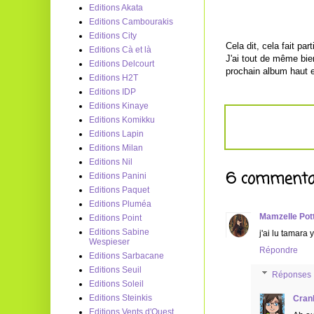
Editions Akata
Editions Cambourakis
Editions City
Cela dit, cela fait pa
Editions Cà et là
J'ai tout de même bie
Editions Delcourt
prochain album haut 
Editions H2T
Editions IDP
Editions Kinaye
Editions Komikku
Editions Lapin
Editions Milan
Editions Nil
6 commentai
Editions Panini
Editions Paquet
Editions Pluméa
Mamzelle Potte
Editions Point
Editions Sabine
j'ai lu tamara 
Wespieser
Répondre
Editions Sarbacane
Editions Seuil
Réponses
Editions Soleil
Editions Steinkis
Cran
Editions Vents d'Ouest