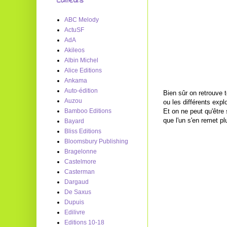
Editeurs
ABC Melody
ActuSF
AdA
Akileos
Albin Michel
Alice Editions
Ankama
Auto-édition
Bien sûr on retrouve 
Auzou
ou les différents exp
Et on ne peut qu'être 
Bamboo Editions
que l'un s'en remet p
Bayard
Bliss Editions
Bloomsbury Publishing
Bragelonne
Castelmore
Casterman
Dargaud
De Saxus
Dupuis
Edilivre
Editions 10-18