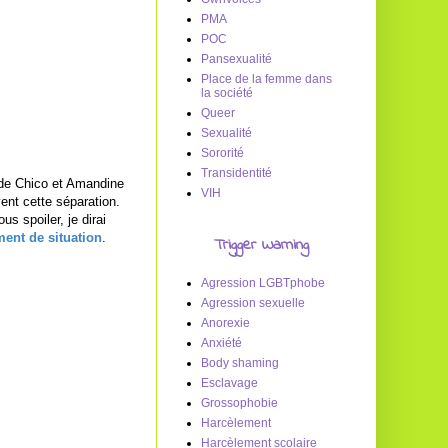
PMA
POC
Pansexualité
Place de la femme dans
la société
Queer
Sexualité
Sororité
Transidentité
de Chico et Amandine
VIH
ent cette séparation.
s spoiler, je dirai
ment de situation
.
Trigger Warning
Agression LGBTphobe
Agression sexuelle
Anorexie
Anxiété
Body shaming
Esclavage
Grossophobie
Harcèlement
Harcèlement scolaire