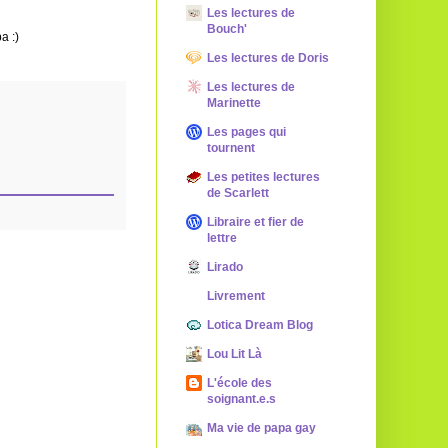
Les lectures de
Bouch'
a :)
Les lectures de Doris
Les lectures de
Marinette
Les pages qui
tournent
Les petites lectures
de Scarlett
Libraire et fier de
lettre
Lirado
Livrement
Lotica Dream Blog
Lou Lit Là
L'école des
soignant.e.s
Ma vie de papa gay