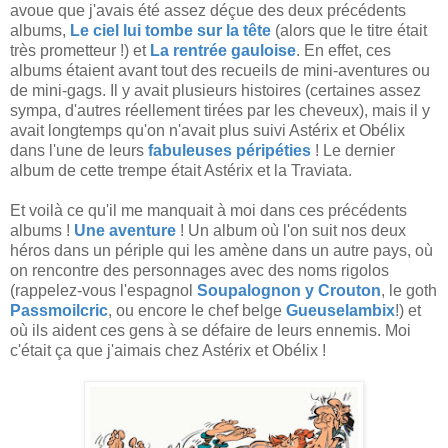
avoue que j'avais été assez déçue des deux précédents
albums,
Le ciel lui tombe sur la tête
(alors que le titre était
très prometteur !) et
La rentrée gauloise
. En effet, ces
albums étaient avant tout des recueils de mini-aventures ou
de mini-gags. Il y avait plusieurs histoires (certaines assez
sympa, d'autres réellement tirées par les cheveux), mais il y
avait longtemps qu'on n'avait plus suivi Astérix et Obélix
dans l'une de leurs
fabuleuses péripéties
! Le dernier
album de cette trempe était Astérix et la Traviata.
Et voilà ce qu'il me manquait à moi dans ces précédents
albums !
Une aventure
! Un album où l'on suit nos deux
héros dans un périple qui les amène dans un autre pays, où
on rencontre des personnages avec des noms rigolos
(rappelez-vous l'espagnol
Soupalognon y Crouton
, le goth
Passmoilcric
, ou encore le chef belge
Gueuselambix
!) et
où ils aident ces gens à se défaire de leurs ennemis. Moi
c'était ça que j'aimais chez Astérix et Obélix !