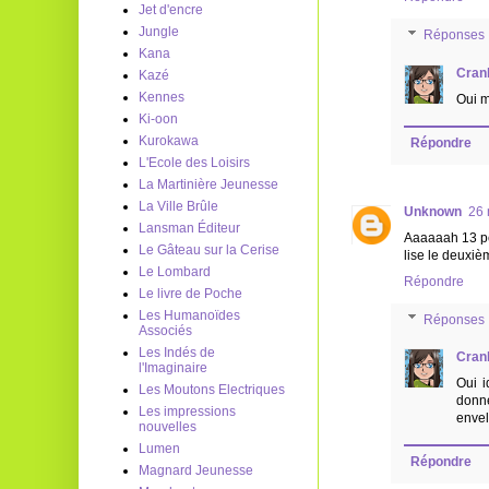
Jet d'encre
Jungle
Réponses
Kana
Cran
Kazé
Kennes
Oui m
Ki-oon
Kurokawa
Répondre
L'Ecole des Loisirs
La Martinière Jeunesse
La Ville Brûle
Unknown
26 
Lansman Éditeur
Aaaaaah 13 pet
Le Gâteau sur la Cerise
lise le deuxiè
Le Lombard
Répondre
Le livre de Poche
Les Humanoïdes
Réponses
Associés
Les Indés de
Cran
l'Imaginaire
Oui i
Les Moutons Electriques
donne
Les impressions
envel
nouvelles
Lumen
Répondre
Magnard Jeunesse