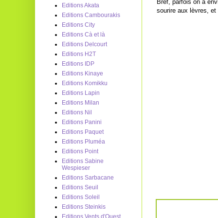
Bref, parfois on a en
Editions Akata
sourire aux lèvres, et 
Editions Cambourakis
Editions City
Editions Cà et là
Editions Delcourt
Editions H2T
Editions IDP
Editions Kinaye
Editions Komikku
Editions Lapin
Editions Milan
Editions Nil
Editions Panini
Editions Paquet
Editions Pluméa
Editions Point
Editions Sabine
Wespieser
Editions Sarbacane
Editions Seuil
Editions Soleil
Editions Steinkis
Editions Vents d'Ouest