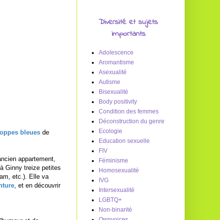
Diversité et sujets
importants
Adolescence
Aromantisme
Asexualité
Autisme
Bisexualité
Body positivity
Condition des femmes
Déconstruction du genre
Ecologie
loppes bleues
de
Education sexuelle
FIV
 ancien appartement,
Féminisme
 à Ginny treize petites
Homosexualité
am, etc.). Elle va
IVG
nture
, et en découvrir
Intersexualité
LGBTQ+
Non-binarité
Ownvoices