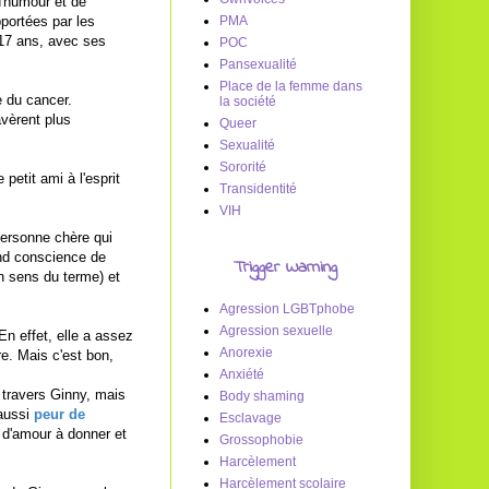
d'humour et de
pportées par les
PMA
 17 ans, avec ses
POC
Pansexualité
Place de la femme dans
e du cancer.
la société
vèrent plus
Queer
Sexualité
Sororité
petit ami à l'esprit
Transidentité
VIH
personne chère qui
end conscience de
Trigger Warning
on sens du terme) et
Agression LGBTphobe
Agression sexuelle
n effet, elle a assez
Anorexie
re. Mais c'est bon,
Anxiété
 travers Ginny, mais
Body shaming
 aussi
peur de
Esclavage
 d'amour à donner et
Grossophobie
Harcèlement
Harcèlement scolaire