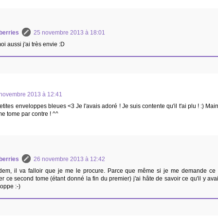
berries
25 novembre 2013 à 18:01
oi aussi j'ai très envie :D
novembre 2013 à 12:41
ites enveloppes bleues <3 Je l'avais adoré ! Je suis contente qu'il t'ai plu ! :) Main
me tome par contre ! ^^
berries
26 novembre 2013 à 12:42
dem, il va falloir que je me le procure. Parce que même si je me demande ce
r ce second tome (étant donné la fin du premier) j'ai hâte de savoir ce qu'il y ava
oppe :-)