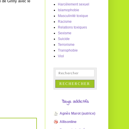
le de Ginny avec le
Harcèlement sexuel
Islamophobie
Masculinité toxique
Racisme
Relations toxiques
Sexisme
Suicide
Terrorisme
Transphobie
Viol
Blogs addictifs
Agnès Marot (autrice)
Allisonline