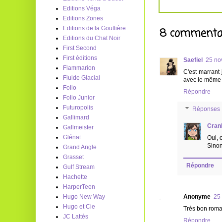
Editions Véga
Editions Zones
Editions de la Gouttière
8 commentai
Editions du Chat Noir
First Second
First éditions
Saefiel
25 no
Flammarion
C'est marrant 
Fluide Glacial
avec le même 
Folio
Répondre
Folio Junior
Futuropolis
Réponses
Gallimard
Cran
Gallmeister
Glénat
Oui, o
Sinon
Grand Angle
Grasset
Répondre
Gulf Stream
Hachette
HarperTeen
Hugo New Way
Anonyme
25
Hugo et Cie
Très bon roman
JC Lattès
Répondre