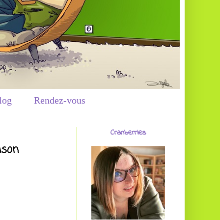
log
Rendez-vous
Cranberries
nson