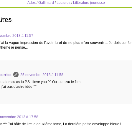
Ados
/
Gallimard
/
Lectures
/
Littérature jeunesse
res:
vembre 2013 à 11:57
j'ai la vague impression de l'avoir lu et de ne plus m'en souvenir ... Je dois confo
thème je pense...
berries
25 novembre 2013 à 11:58
u alors tu as lu P.S. I love you ^^ Ou tu as vu le film.
 j'ai pas d'autre idée ^^
 novembre 2013 à 17:58
 ^^ J'ai hâte de lire le deuxième tome, La dernière petite enveloppe bleue !