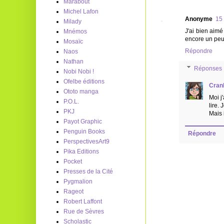
Marabout
Michel Lafon
Anonyme
15
Milady
J'ai bien aimé
Mnémos
encore un peu 
Mosaïc
Répondre
Naos
Nathan
Réponses
Nobi Nobi !
Ofelbe éditions
Cran
Ototo manga
Moi j
P.O.L.
lire.
PKJ
Mais 
Payot Graphic
Penguin Books
Répondre
PerspectivesArt9
Pika Editions
Pocket
Presses de la Cité
Pygmalion
Rageot
Robert Laffont
Rue de Sèvres
Scholastic