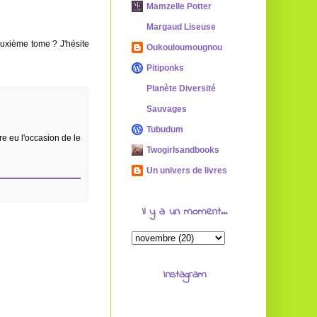
Mamzelle Potter
Margaud Liseuse
deuxième tome ? J'hésite
Oukouloumougnou
Pitiponks
Planète Diversité
Sauvages
Tubudum
re eu l'occasion de le
Twogirlsandbooks
Un univers de livres
Il y a un moment...
Instagram