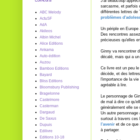
Editeurs
J'ai beaucoup appréci
sarcasme, et parfois 
différentes lettres d
ABC Melody
problèmes d'adoles
ActuSF
AdA
Un périple en Europe 
Akileos
Des rencontres assez 
Albin Michel
précieuses qu'elles en 
Alice Editions
Ankama
Ginny va rencontrer d
Auto-édition
décalé, mais qui a un
Auzou
Ce livre est un peu l
Bamboo Editions
décède, et des lettre
Bayard
l'importance de la vie
Bliss Editions
agréable à lire.
Bloomsbury Publishing
Bragelonne
Le personnage de Ginn
Castelmore
de mal à dire ce qu'el
Casterman
généralement elle se r
Dargaud
Un autre personnage à 
surtout à travers ces
De Saxus
l'avenir
et de ce que 
Dupuis
à partager.
Edilivre
Editions 10-18