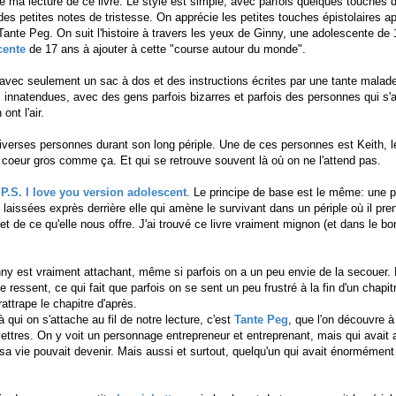
é ma lecture de ce livre. Le style est simple, avec parfois quelques touches 
des petites notes de tristesse. On apprécie les petites touches épistolaires a
e Tante Peg. On suit l'histoire à travers les yeux de Ginny, une adolescente de
cente
de 17 ans à ajouter à cette "course autour du monde".
avec seulement un sac à dos et des instructions écrites par une tante malad
innatendues, avec des gens parfois bizarres et parfois des personnes qui s'a
ont l'air.
iverses personnes durant son long périple. Une de ces personnes est Keith, le 
 coeur gros comme ça. Et qui se retrouve souvent là où on ne l'attend pas.
e
P.S. I love you version adolescent
. Le principe de base est le même: une 
s laissées exprès derrière elle qui amène le survivant dans un périple où il pr
 et de ce qu'elle nous offre. J'ai trouvé ce livre vraiment mignon (et dans le b
y est vraiment attachant, même si parfois on a un peu envie de la secouer. E
le ressent, ce qui fait que parfois on se sent un peu frustré à la fin d'un chapit
attrape le chapitre d'après.
qui on s'attache au fil de notre lecture, c'est
Tante Peg
, que l'on découvre à
 lettres. On y voit un personnage entrepreneur et entreprenant, mais qui avait
sa vie pouvait devenir. Mais aussi et surtout, quelqu'un qui avait énormément