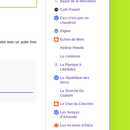
Bazar de la littérature
Café Powell
Ceci n'est pas un
chaudron
Diglee
Echos de Mots
ndre avec un autre livre
Hélène Ptitelfe
La conteuse
La Planque à
Libellules
La république des
livres
La Taverne Du
Captain
Le Chat du Cheshire
Les fantasy
d'Amanda
Les lectures d'Alice