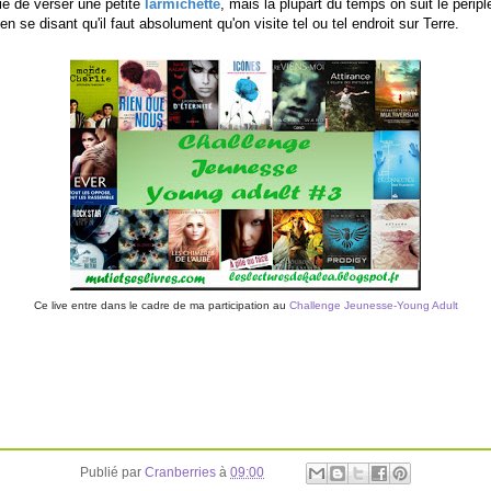
vie de verser une petite
larmichette
, mais la plupart du temps on suit le périp
en se disant qu'il faut absolument qu'on visite tel ou tel endroit sur Terre.
Ce live entre dans le cadre de ma participation au
Challenge Jeunesse-Young Adult
Publié par
Cranberries
à
09:00