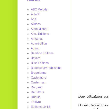
Editeurs
ABC Melody
ActuSF
AdA
Akileos
Albin Michel
Alice Editions
Ankama
Auto-édition
Auzou
Bamboo Editions
Bayard
Bliss Editions
Bloomsbury Publishing
Bragelonne
Castelmore
Casterman
Dargaud
De Saxus
Deux célibataires acc
Dupuis
Edilivre
On est d'accord, les
Editions 10-18