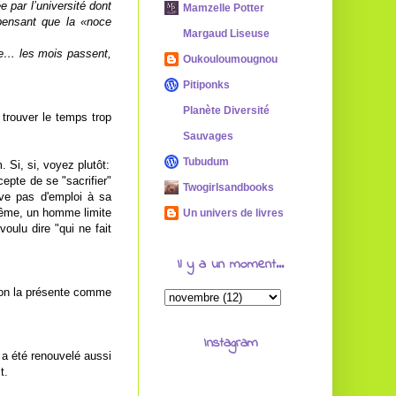
 par l’université dont
Mamzelle Potter
 pensant que la «noce
Margaud Liseuse
rse… les mois passent,
Oukouloumougnou
Pitiponks
Planète Diversité
trouver le temps trop
Sauvages
Tubudum
. Si, si, voyez plutôt:
epte de se "sacrifier"
Twogirlsandbooks
uve pas d'emploi à sa
-même, un homme limite
Un univers de livres
voulu dire "qui ne fait
Il y a un moment...
ù on la présente comme
Instagram
t a été renouvelé aussi
t.