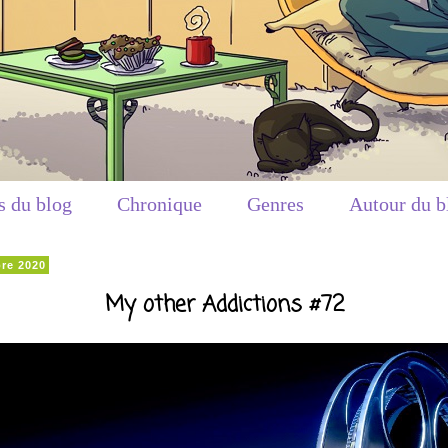
s du blog
Chronique
Genres
Autour du b
re 2020
My other Addictions #72