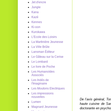
Jet d'encre
Jungle
Kana
Kazé
Kennes
Ki-oon
Kurokawa
L'Ecole des Loisirs
La Martinière Jeunesse
La Ville Brûle
Lansman Éditeur
Le Gâteau sur la Cerise
Le Lombard
Le livre de Poche
Les Humanoïdes
Associés
Les Indés de
l'Imaginaire
Les Moutons Electriques
Les impressions
nouvelles
De l’avis général, Tom
Lumen
haute cuisine de San 
Magnard Jeunesse
doctorante en psychol