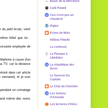
Bazar de la littérature
Café Powell
Ceci n'est pas un
chaudron
Diglee
 du petit écran, vient
Echos de Mots
ême hôtel que lui...
Hélène Ptitelfe
avissante employée de
La conteuse
La Planque à
Libellules
téléphone à cause d'un
ma TV, car la distance
La république des
livres
torié dans cet article
La Taverne Du
 semaine), et je suis
Captain
Le Chat du Cheshire
is pendant un comatage
Les fantasy
d'Amanda
 quand même des noms
Les lectures d'Alice