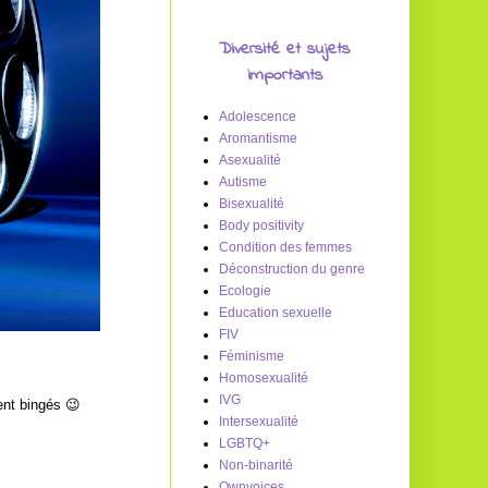
Diversité et sujets
importants
Adolescence
Aromantisme
Asexualité
Autisme
Bisexualité
Body positivity
Condition des femmes
Déconstruction du genre
Ecologie
Education sexuelle
FIV
Féminisme
Homosexualité
IVG
ent bingés 😉
Intersexualité
LGBTQ+
Non-binarité
Ownvoices