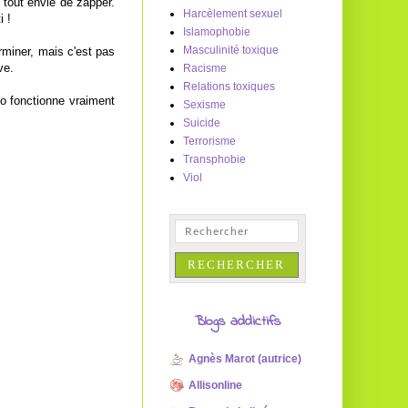
 tout envie de zapper.
Harcèlement sexuel
i !
Islamophobie
Masculinité toxique
rminer, mais c'est pas
ve.
Racisme
Relations toxiques
o fonctionne vraiment
Sexisme
Suicide
Terrorisme
Transphobie
Viol
Blogs addictifs
Agnès Marot (autrice)
Allisonline