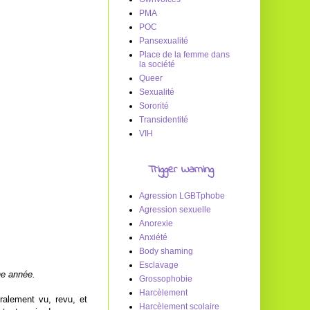
PMA
POC
Pansexualité
Place de la femme dans
la société
Queer
Sexualité
Sororité
Transidentité
VIH
Trigger Warning
Agression LGBTphobe
Agression sexuelle
Anorexie
Anxiété
Body shaming
Esclavage
ne année.
Grossophobie
Harcèlement
ralement vu, revu, et
Harcèlement scolaire