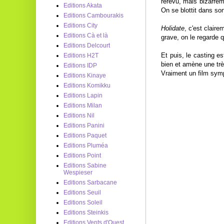
rerevu, mais bizarrem
Editions Akata
On se blottit dans so
Editions Cambourakis
Editions City
Holidate
, c'est clair
Editions Cà et là
grave, on le regarde
Editions Delcourt
Et puis, le casting 
Editions H2T
bien et amène une tr
Editions IDP
Vraiment un film symp
Editions Kinaye
Editions Komikku
Editions Lapin
Editions Milan
Editions Nil
Editions Panini
Editions Paquet
Editions Pluméa
Editions Point
Editions Sabine
Wespieser
Editions Sarbacane
Editions Seuil
Editions Soleil
Editions Steinkis
Editions Vents d'Ouest