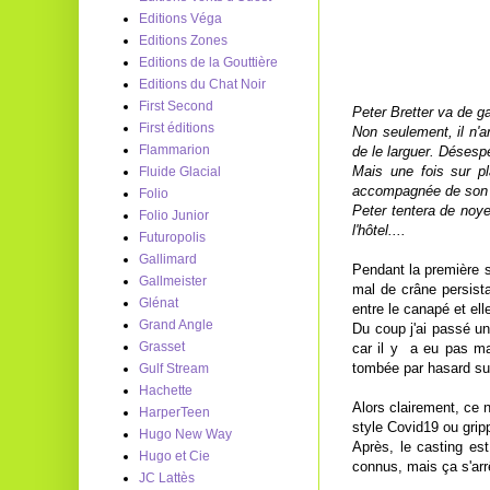
Editions Véga
Editions Zones
Editions de la Gouttière
Editions du Chat Noir
First Second
Peter Bretter va de ga
First éditions
Non seulement, il n'a
Flammarion
de le larguer. Désesp
Mais une fois sur p
Fluide Glacial
accompagnée de son n
Folio
Peter tentera de noy
Folio Junior
l'hôtel....
Futuropolis
Gallimard
Pendant la première s
Gallmeister
mal de crâne persista
Glénat
entre le canapé et ell
Grand Angle
Du coup j'ai passé un
Grasset
car il y a eu pas ma
tombée par hasard sur
Gulf Stream
Hachette
Alors clairement, ce 
HarperTeen
style Covid19 ou grip
Hugo New Way
Après, le casting e
Hugo et Cie
connus, mais ça s'arrê
JC Lattès