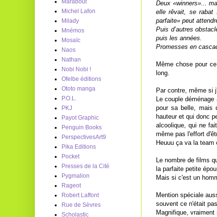
Marabout
Deux «winners»... mai
Michel Lafon
elle rêvait, se raba
parfaite» peut attend
Milady
Puis d’autres obstacl
Mnémos
puis les années.
Mosaïc
Promesses en cascad
Naos
Nathan
Même chose pour ce f
Nobi Nobi !
long.
Ofelbe éditions
Ototo manga
Par contre, même si j'
P.O.L.
Le couple déménage à 
pour sa belle, mais 
PKJ
hauteur et qui donc p
Payot Graphic
alcoolique, qui ne fai
Penguin Books
même pas l'effort d'ê
PerspectivesArt9
Heuuu ça va la team o
Pika Editions
Pocket
Le nombre de films qu
Presses de la Cité
la parfaite petite épo
Pygmalion
Mais si c'est un homme
Rageot
Mention spéciale aussi
Robert Laffont
souvent ce n'était pas
Rue de Sèvres
Magnifique, vraiment 
Scholastic