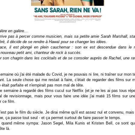
lère en galère...
rrive pas à percer comme musicien, mais sa petite amie Sarah Marshall, star
éré, il décide de se rendre à Hawaï pour se changer les idées.
lace, il est plongé en plein cauchemar : son ex est descendue dans le m
ouveau petit ami, chanteur de rock à succès.
er son chagrin dans les cocktails et de se consoler auprès de Rachel, une r
emaine où j'ai été malade du Covid, je ne pouvais ni lire, ni traîner sur mon 
nt. La seule chose qui me restait à faire, c'était de regarder des films sur 
e était parfaite et n'empirait pas mon mal de tête.
e semaine à regardé des films cucul sur Netflix (et je ne les ai pas tous réper
l de revisionnage, mais pour vous faire une idée j'ai maté 15 films sur une
 ce film.
n'est pas le film du siècle. Je dirai même qu'il est assez nul et convenu, ma
pe, ça passe tout seul - et ça permet surtout de faire passer le temps.
st quand même sympa: Jason Segel, Mila Kunis et Kristen Bell, ce sont
te là.