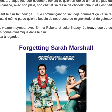
ent à chaque fois que novembre revient et qu'on en croise un, on n'a plus du
n canapé, avec son plaid, son chat et sa tasse de chocolat chaud et c'est part
ement le film fait pour ça. En le commençant on sait déjà comment ça va se te
 quand même parce qu'on a besoin de notre dose de mignonitude et de guimau
est vraiment sympa, avec Emma Roberts et Luke Bracey. Je trouve que ce du
ès bonne dynamique dans le film.
a à regarder.
Forgetting Sarah Marshall