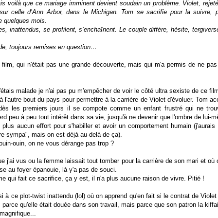
s voilà que ce mariage imminent devient soudain un problème. Violet, rejetée
t sur celle d’Ann Arbor, dans le Michigan. Tom se sacrifie pour la suivre,
re quelques mois.
es, inattendus, se profilent, s’enchaînent.
Le couple diffère, hésite, tergive
e, toujours remises en question…
ilm, qui n'était pas une grande découverte, mais qui m'a permis de ne pas 
étais malade je n'ai pas pu m'empêcher de voir le côté ultra sexiste de ce film
l'autre bout du pays pour permettre à la carrière de Violet d'évoluer. Tom acc
dès les premiers jours il se compote comme un enfant frustré qui ne tro
erd peu à peu tout intérêt dans sa vie, jusqu'à ne devenir que l'ombre de lui
t plus aucun effort pour s'habiller et avoir un comportement humain (j'aurais 
tre sympa", mais on est déjà au-delà de ça).
uin-ouin, on ne vous dérange pas trop ?
e j'ai vus ou la femme laissait tout tomber pour la carrière de son mari et o
use au foyer épanouie, là y'a pas de souci.
 qui fait ce sacrifice, ça y est, il n'a plus aucune raison de vivre. Pitié !
 à ce plot-twist inattendu (lol) où on apprend qu'en fait si le contrat de Viole
 parce qu'elle était douée dans son travail, mais parce que son patron la kiffai
magnifique...