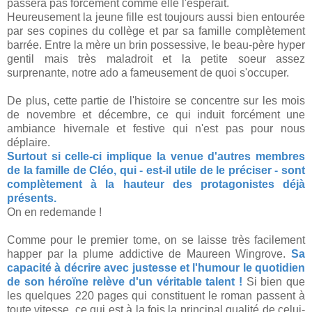
passera pas forcément comme elle l'espérait.
Heureusement la jeune fille est toujours aussi bien entourée
par ses copines du collège et par sa famille complètement
barrée. Entre la mère un brin possessive, le beau-père hyper
gentil mais très maladroit et la petite soeur assez
surprenante, notre ado a fameusement de quoi s'occuper.
De plus, cette partie de l'histoire se concentre sur les mois
de novembre et décembre, ce qui induit forcément une
ambiance hivernale et festive qui n'est pas pour nous
déplaire.
Surtout si celle-ci implique la venue d'autres membres
de la famille de Cléo, qui - est-il utile de le préciser - sont
complètement à la hauteur des protagonistes déjà
présents.
On en redemande !
Comme pour le premier tome, on se laisse très facilement
happer par la plume addictive de Maureen Wingrove.
Sa
capacité à décrire avec justesse et l'humour le quotidien
de son héroïne relève d'un véritable talent !
Si bien que
les quelques 220 pages qui constituent le roman passent à
toute vitesse, ce qui est à la fois la principal qualité de celui-