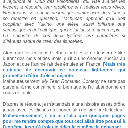
à rejoindre le "Club des Volontaires" qui vise à aider les
lycéens à résoudre leur problème et à réaliser leurs rêves.
Néanmoins, ses ennuis ne font que commencer: déjà forcé à
se remettre en question, Hachiman apprend qu'il doit
coopérer avec Yukino, une élève, aussi brillante que
sarcastique et antipathique, qui ne lui laissera aucun répit.
La rencontre de ces deux lycéens aux caractères si
différents risque de créer des étincelles.
Alors que les éditions Ofelbe n'ont cessé de teaser ce titre
durant des mois et des mois, qu'il a une énorme succès au
Japon et que l'animé fait des émules en France,
j'étais très
curieuse de découvrir ce nouveau light-novel qui
promettait d'être drôle et déjanté.
Malheureusement,
My Teen Romantic Comedy
ne sera pas
parvenu à me convaincre, si bien que je l'ai abandonné en
cours de route.
D'après le résumé, je m'attendais à une histoire assez drôle,
jouant avec les clichés du shônen afin de faire rire le lecteur.
Malheureusement, il ne m'a fallu que quelques pages
pour me rendre compte que tout ceci allait être poussé à
l'extrême, jusqu'à frôler le ridicule et même le dépasser.