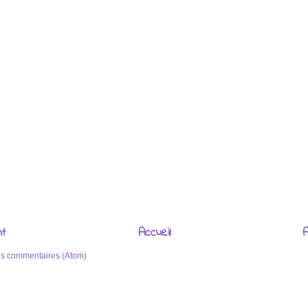
nt
Accueil
A
les commentaires (Atom)