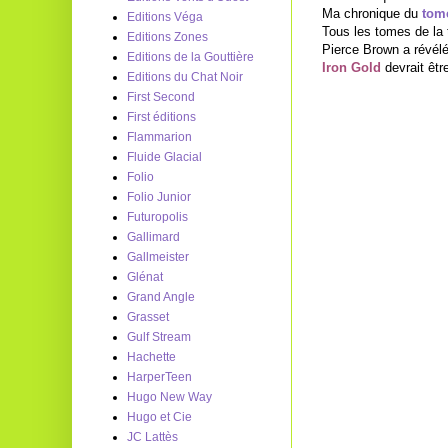
Ma chronique du
tom
Editions Véga
Tous les tomes de la 
Editions Zones
Pierce Brown a révélé
Editions de la Gouttière
Iron Gold
devrait êtr
Editions du Chat Noir
First Second
First éditions
Flammarion
Fluide Glacial
Folio
Folio Junior
Futuropolis
Gallimard
Gallmeister
Glénat
Grand Angle
Grasset
Gulf Stream
Hachette
HarperTeen
Hugo New Way
Hugo et Cie
JC Lattès