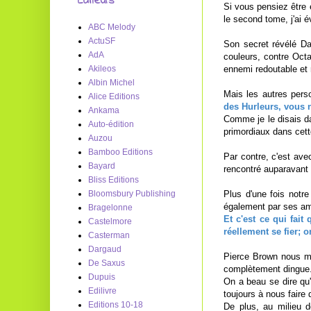
Editeurs
Si vous pensiez être 
le second tome, j'ai 
ABC Melody
ActuSF
Son secret révélé Da
AdA
couleurs, contre Oct
ennemi redoutable et 
Akileos
Albin Michel
Mais les autres pers
Alice Editions
des Hurleurs, vous 
Ankama
Comme je le disais da
Auto-édition
primordiaux dans cette
Auzou
Bamboo Editions
Par contre, c'est av
Bayard
rencontré auparavant 
Bliss Editions
Plus d'une fois notr
Bloomsbury Publishing
également par ses ami
Bragelonne
Et c'est ce qui fai
Castelmore
réellement se fier; 
Casterman
Dargaud
Pierce Brown nous ma
De Saxus
complètement dingue
Dupuis
On a beau se dire qu'
Edilivre
toujours à nous faire 
Editions 10-18
De plus, au milieu d