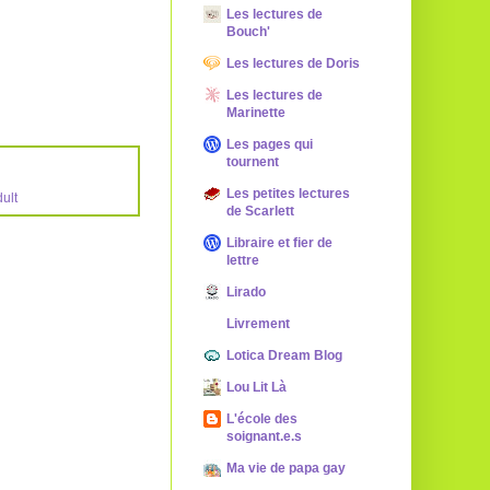
Les lectures de
Bouch'
Les lectures de Doris
Les lectures de
Marinette
Les pages qui
tournent
Les petites lectures
ult
de Scarlett
Libraire et fier de
lettre
Lirado
Livrement
Lotica Dream Blog
Lou Lit Là
L'école des
soignant.e.s
Ma vie de papa gay