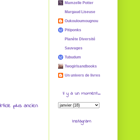
Mamzelle Potter
Margaud Liseuse
Oukouloumougnou
Pitiponks
Planète Diversité
Sauvages
Tubudum
Twogirlsandbooks
Un univers de livres
Il y a un moment...
rticle plus ancien
Instagram