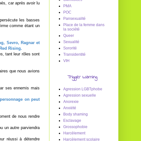
és, car après avoir lu
PMA
POC
Pansexualité
 persécute les basses
Place de la femme dans
nfirme comme étant un
la société
Queer
Sexualité
g, Sevro, Ragnar et
 Red Rising.
Sororité
, tant leur rôles sont
Transidentité
VIH
aires que nous avions
Trigger Warning
 par ses ennemis mais
Agression LGBTphobe
Agression sexuelle
l personnage on peut
Anorexie
Anxiété
Body shaming
moment de nous rendre
Esclavage
Grossophobie
ou un autre parviendra
Harcèlement
eur réussi à détendre
Harcèlement scolaire