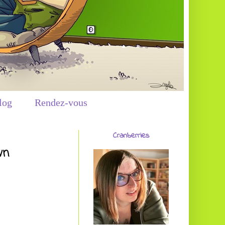
log
Rendez-vous
Cranberries
wn