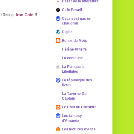
Bazar de la littérature
Café Powell
ed Rising:
Iron Gold
!!
Ceci n'est pas un
chaudron
Diglee
Echos de Mots
Hélène Ptitelfe
La conteuse
La Planque à
Libellules
La république des
livres
La Taverne Du
Captain
Le Chat du Cheshire
Les fantasy
d'Amanda
Les lectures d'Alice