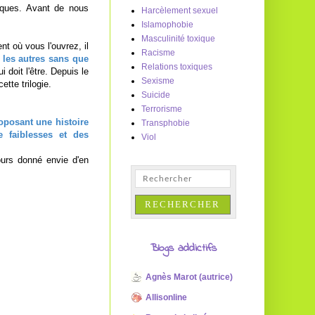
iques. Avant de nous
Harcèlement sexuel
Islamophobie
Masculinité toxique
 où vous l'ouvrez, il
Racisme
 les autres sans que
Relations toxiques
doit l'être. Depuis le
Sexisme
ette trilogie.
Suicide
Terrorisme
oposant une histoire
Transphobie
 faiblesses et des
Viol
ours donné envie d'en
Blogs addictifs
Agnès Marot (autrice)
Allisonline