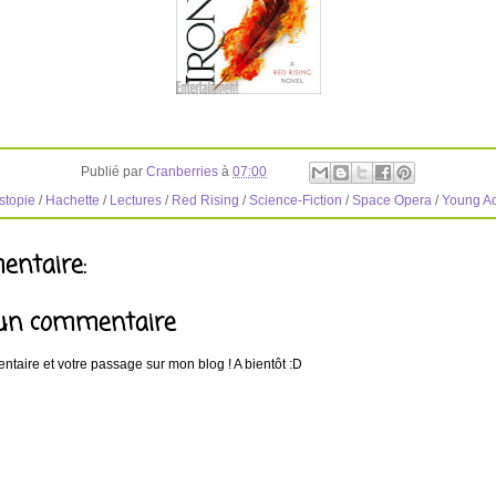
Publié par
Cranberries
à
07:00
stopie
/
Hachette
/
Lectures
/
Red Rising
/
Science-Fiction
/
Space Opera
/
Young Ad
ntaire:
 un commentaire
taire et votre passage sur mon blog ! A bientôt :D