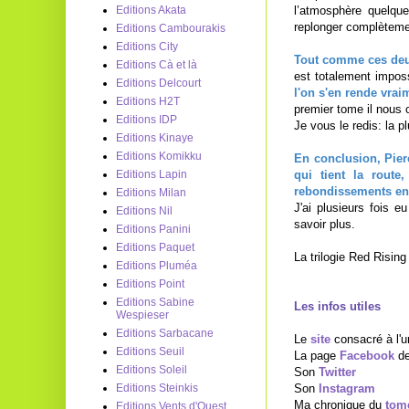
l’atmosphère quelqu
Editions Akata
replonger complètemen
Editions Cambourakis
Editions City
Tout comme ces deux
Editions Cà et là
est totalement imposs
Editions Delcourt
l'on s'en rende vra
Editions H2T
premier tome il nous o
Editions IDP
Je vous le redis: la 
Editions Kinaye
Editions Komikku
En conclusion, Pier
qui tient la route
Editions Lapin
rebondissements en 
Editions Milan
J'ai plusieurs fois 
Editions Nil
savoir plus.
Editions Panini
Editions Paquet
La trilogie Red Rising
Editions Pluméa
Editions Point
Editions Sabine
Les infos utiles
Wespieser
Editions Sarbacane
Le
site
consacré à l'u
Editions Seuil
La page
Facebook
de
Editions Soleil
Son
Twitter
Son
Instagram
Editions Steinkis
Ma chronique du
tom
Editions Vents d'Ouest