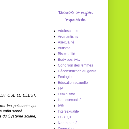
Diversité et sujets
importants
Adolescence
Aromantisme
Asexualité
Autisme
Bisexualité
Body positivity
Condition des femmes
Déconstruction du genre
Ecologie
Education sexuelle
FIV
Féminisme
EST QUE LE DÉBUT.
Homosexualité
rmi les puissants qui
IVG
 a enfin sonné.
Intersexualité
ns du Système solaire,
LGBTQ+
Non-binarité
Ownvoices