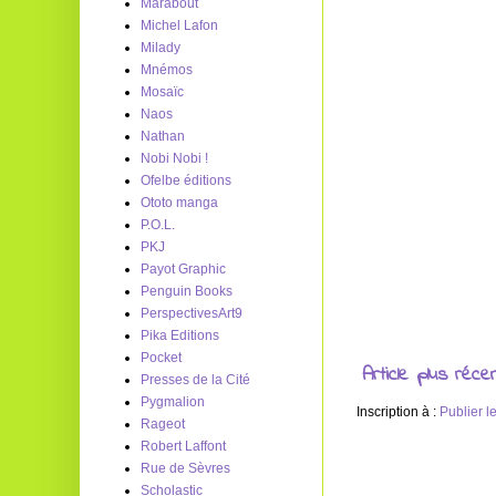
Marabout
Michel Lafon
Milady
Mnémos
Mosaïc
Naos
Nathan
Nobi Nobi !
Ofelbe éditions
Ototo manga
P.O.L.
PKJ
Payot Graphic
Penguin Books
PerspectivesArt9
Pika Editions
Pocket
Article plus réce
Presses de la Cité
Pygmalion
Inscription à :
Publier 
Rageot
Robert Laffont
Rue de Sèvres
Scholastic