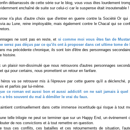
enfin débarrassés de cette série sur le blog, vous vous êtes lourdement tromp
évidemment enchaîné de suite sur celui-ci car le suspense était insoutenable !
rrow n'a plus d'autre choix que d'entrer en guerre contre la Société Or qui
avia au Lune, reine impitoyable, mais également contre le Chacal qui se co
retors.
onnages ne sont pas en reste, et
si comme moi vous êtes fan de Mustan
ne serez pas déçus par ce qu'ils ont à proposer dans cet ultime tome de
ns ma précédente chronique, ils sont loin d'être des personnages secondaires
 histoire.
ec un plaisir non-dissimulé que nous retrouvons d'autres personnages second
et qui pour certains, nous promettent un retour en fanfare.
e héros va se retrouver mis à l'épreuve par cette guerre qu'il a déclenché,
s et parfois par lui-même.
t que ce roman est aussi bon et aussi addictif: on ne sait jamais à que
on a très souvent du mal à démêler le vrai du faux.
intient continuellement dans cette immense incertitude qui risque à tout 
.
une telle trilogie ne peut se terminer que sur un Happy End, un événement 
douter de nos convictions et à tout remettre en question.
e tous ces conflits, ces batailles et ces retournements de situation, l'aut