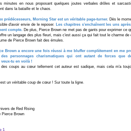
es minutes en nous proposant quelques joutes verbales drôles et sarcast
t dans la bataille et le chaos.
 prédécesseurs, Morning Star est un véritable page-turner.
Dès le moment
ible d'avoir envie de le reposer.
Les chapitres s'enchaînent les uns après
iment compte.
De plus, Pierce Brown ne met pas de gants pour exprimer ce qui 
ffre un langage des plus fleuri, mais c'est aussi ça qui fait tout le charme de c
plume de Pierce Brown fait des émules.
ce Brown a encore une fois réussi à me bluffer complètement en me pr
, des personnages charismatiques qui ont autant de forces que de
veux-tu en voilà !
eu des coups au cœur tellement cet auteur est sadique, mais cela m'a touj
 est un véritable coup de cœur ! Sur toute la ligne.
nivers de Red Rising
 Pierce Brown
e 1