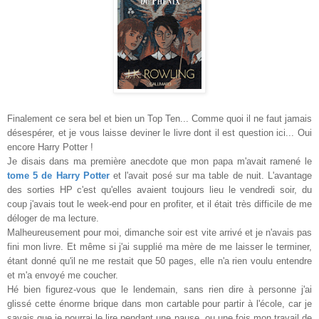
Finalement ce sera bel et bien un Top Ten... Comme quoi il ne faut jamais
désespérer, et je vous laisse deviner le livre dont il est question ici... Oui
encore Harry Potter !
Je disais dans ma première anecdote que mon papa m'avait ramené le
tome 5 de Harry Potter
et l'avait posé sur ma table de nuit. L'avantage
des sorties HP c'est qu'elles avaient toujours lieu le vendredi soir, du
coup j'avais tout le week-end pour en profiter, et il était très difficile de me
déloger de ma lecture.
Malheureusement pour moi, dimanche soir est vite arrivé et je n'avais pas
fini mon livre. Et même si j'ai supplié ma mère de me laisser le terminer,
étant donné qu'il ne me restait que 50 pages, elle n'a rien voulu entendre
et m'a envoyé me coucher.
Hé bien figurez-vous que le lendemain, sans rien dire à personne j'ai
glissé cette énorme brique dans mon cartable pour partir à l'école, car je
savais que je pourrai le lire pendant une pause, ou une fois mon travail de