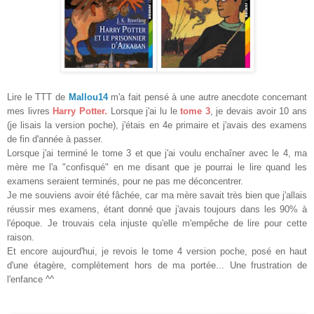
Lire le TTT de
Mallou14
m'a fait pensé à une autre anecdote concernant
mes livres
Harry Potter.
Lorsque j'ai lu le
tome 3
, je devais avoir 10 ans
(je lisais la version poche), j'étais en 4e primaire et j'avais des examens
de fin d'année à passer.
Lorsque j'ai terminé le tome 3 et que j'ai voulu enchaîner avec le 4, ma
mère me l'a "confisqué" en me disant que je pourrai le lire quand les
examens seraient terminés, pour ne pas me déconcentrer.
Je me souviens avoir été fâchée, car ma mère savait très bien que j'allais
réussir mes examens, étant donné que j'avais toujours dans les 90% à
l'époque. Je trouvais cela injuste qu'elle m'empêche de lire pour cette
raison.
Et encore aujourd'hui, je revois le tome 4 version poche, posé en haut
d'une étagère, complètement hors de ma portée... Une frustration de
l'enfance ^^