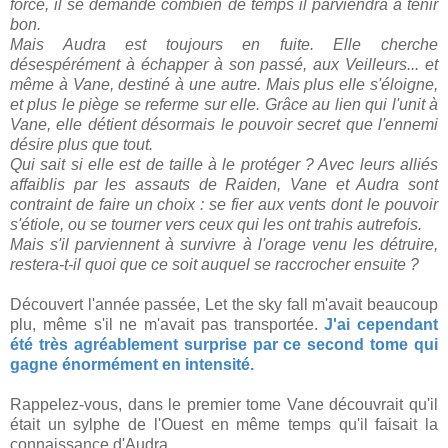
force, il se demande combien de temps il parviendra à tenir
bon.
Mais Audra est toujours en fuite. Elle cherche
désespérément à échapper à son passé, aux Veilleurs... et
même à Vane, destiné à une autre. Mais plus elle s'éloigne,
et plus le piège se referme sur elle. Grâce au lien qui l'unit à
Vane, elle détient désormais le pouvoir secret que l'ennemi
désire plus que tout.
Qui sait si elle est de taille à le protéger ? Avec leurs alliés
affaiblis par les assauts de Raiden, Vane et Audra sont
contraint de faire un choix : se fier aux vents dont le pouvoir
s'étiole, ou se tourner vers ceux qui les ont trahis autrefois.
Mais s'il parviennent à survivre à l'orage venu les détruire,
restera-t-il quoi que ce soit auquel se raccrocher ensuite ?
Découvert l'année passée, Let the sky fall m'avait beaucoup
plu, même s'il ne m'avait pas transportée.
J'ai cependant
été très agréablement surprise par ce second tome qui
gagne énormément en intensité.
Rappelez-vous, dans le premier tome Vane découvrait qu'il
était un sylphe de l'Ouest en même temps qu'il faisait la
connaissance d'Audra.