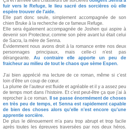
Ça et l'arrivée des chasseurs de sorcières
obligent Senna à
fuir vers le Refuge, le lieu sacré des sorcières où elle
espère trouver de l'aide.
Elle part donc seule, simplement accompagnée de son
chien Bruke à la recherche de ce fameux Refuge.
Elle sera également accompagnée de Joshen qui aspire à
devenir son Protecteur, comme son père avant lui était celui
de Sacra, la mère de Senna.
Évidemment nous avons droit à la romance entre nos deux
personnages principaux, mais celle-ci n'est pas
dérangeante.
Au contraire elle apporte un peu de
fraicheur au milieu de tout le chaos que sème Espen.
J'ai bien apprécié ma lecture de ce roman, même si c'est
loin d'être un coup de cœur.
La plume de l'auteur est fluide et agréable et il y a assez peu
de temps mort dans l'histoire. Et c'est peut-être ça que j'ai à
reprocher à ce roman.
Il se passe énormément de choses
en très peu de temps, et Senna est rapidement capable
de bien des choses alors qu'elle n'est encore qu'une
apprentie sorcière.
De plus le dénouement m'a paru trop abrupt et trop facile
après toutes les épreuves traversées par nos deux héros.