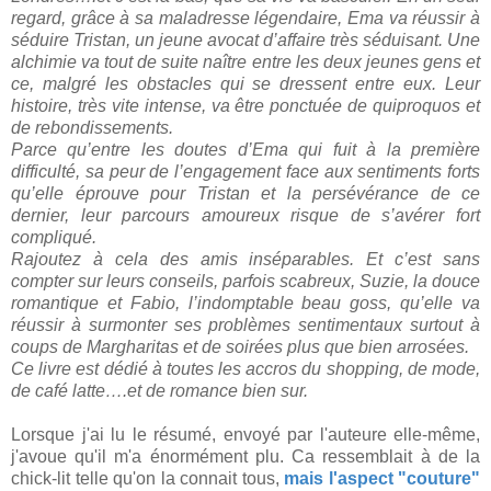
regard, grâce à sa maladresse légendaire, Ema va réussir à
séduire Tristan, un jeune avocat d’affaire très séduisant. Une
alchimie va tout de suite naître entre les deux jeunes gens et
ce, malgré les obstacles qui se dressent entre eux. Leur
histoire, très vite intense, va être ponctuée de quiproquos et
de rebondissements.
Parce qu’entre les doutes d’Ema qui fuit à la première
difficulté, sa peur de l’engagement face aux sentiments forts
qu’elle éprouve pour Tristan et la persévérance de ce
dernier, leur parcours amoureux risque de s’avérer fort
compliqué.
Rajoutez à cela des amis inséparables. Et c’est sans
compter sur leurs conseils, parfois scabreux, Suzie, la douce
romantique et Fabio, l’indomptable beau goss, qu’elle va
réussir à surmonter ses problèmes sentimentaux surtout à
coups de Margharitas et de soirées plus que bien arrosées.
Ce livre est dédié à toutes les accros du shopping, de mode,
de café latte….et de romance bien sur.
Lorsque j'ai lu le résumé, envoyé par l'auteure elle-même,
j'avoue qu'il m'a énormément plu. Ca ressemblait à de la
chick-lit telle qu'on la connait tous,
mais l'aspect "couture"