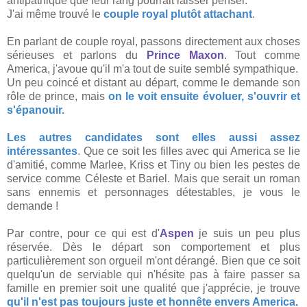
antipathique que leur rang pourrait laisser penser.
J'ai même trouvé le
couple royal plutôt attachant
.
En parlant de couple royal, passons directement aux choses
sérieuses et parlons du
Prince Maxon
. Tout comme
America, j'avoue qu'il m'a tout de suite semblé sympathique.
Un peu coincé et distant au départ, comme le demande son
rôle de prince, mais
on le voit ensuite évoluer, s'ouvrir et
s'épanouir.
Les autres candidates sont elles aussi assez
intéressantes
. Que ce soit les filles avec qui America se lie
d'amitié, comme Marlee, Kriss et Tiny ou bien les pestes de
service comme Céleste et Bariel. Mais que serait un roman
sans ennemis et personnages détestables, je vous le
demande !
Par contre, pour ce qui est d'
Aspen
je suis un peu plus
réservée. Dès le départ son comportement et plus
particulièrement son orgueil m'ont dérangé. Bien que ce soit
quelqu'un de serviable qui n'hésite pas à faire passer sa
famille en premier soit une qualité que j'apprécie, je trouve
qu'il n'est pas toujours juste et honnête envers America.