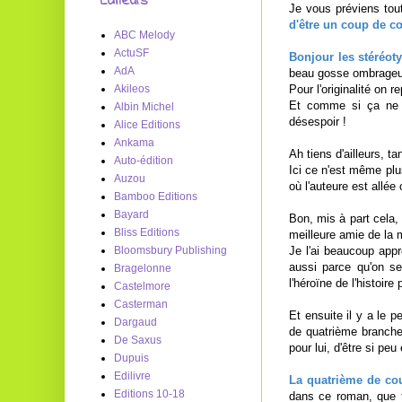
Editeurs
Je vous préviens tout
d'être un coup de c
ABC Melody
ActuSF
Bonjour les stéréoty
AdA
beau gosse ombrageux 
Pour l'originalité on 
Akileos
Et comme si ça ne 
Albin Michel
désespoir !
Alice Editions
Ankama
Ah tiens d'ailleurs, t
Auto-édition
Ici ce n'est même plus 
Auzou
où l'auteure est allée
Bamboo Editions
Bayard
Bon, mis à part cela,
Bliss Editions
meilleure amie de la 
Je l'ai beaucoup appr
Bloomsbury Publishing
aussi parce qu'on s
Bragelonne
l'héroïne de l'histoir
Castelmore
Casterman
Et ensuite il y a le 
Dargaud
de quatrième branche
De Saxus
pour lui, d'être si pe
Dupuis
Edilivre
La quatrième de cou
Editions 10-18
dans ce roman, que t