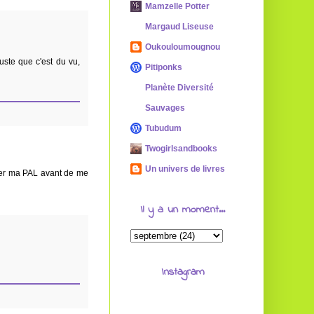
Mamzelle Potter
Margaud Liseuse
Oukouloumougnou
juste que c'est du vu,
Pitiponks
Planète Diversité
Sauvages
Tubudum
Twogirlsandbooks
Un univers de livres
isser ma PAL avant de me
Il y a un moment...
Instagram