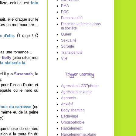
ivre, celui-ci est
loin
PMA
POC
Pansexualité
t, elle craque sur le
Place de la femme dans
rs un mot pour rire...
la société
Queer
 d'elle.
Ô rage ! Ô
Sexualité
Sororité
 pas une romance...
Transidentité
de
Belly
(pitié dites moi
VIH
a niaiserie là.
Trigger Warning
rd il y a
Susannah
, la
e.
our l'un ou l'autre et
Agression LGBTphobe
'épaule où le héro ou
Agression sexuelle
Anorexie
Anxiété
 roue du carrosse
(ou
Body shaming
i même eu de la peine
Esclavage
y).
Grossophobie
elque chose de sombre
Harcèlement
ion à la toute fin du
Harcèlement scolaire