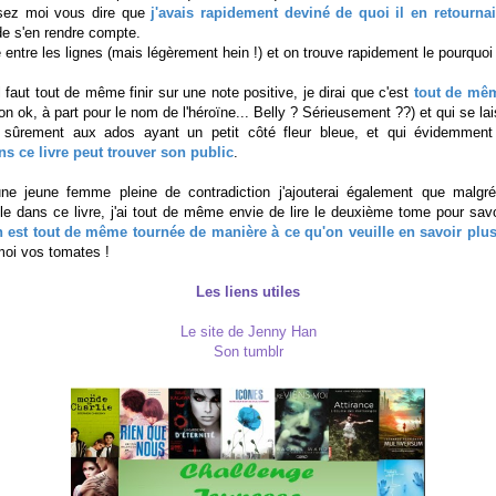
ssez moi vous dire que
j'avais rapidement deviné de quoi il en retournai
 de s'en rendre compte.
re entre les lignes (mais légèrement hein !) et on trouve rapidement le pourquo
 faut tout de même finir sur une note positive, je dirai que c'est
tout de mê
n ok, à part pour le nom de l'héroïne... Belly ? Sérieusement ??) et qui se lai
 sûrement aux ados ayant un petit côté fleur bleue, et qui évidemment r
s ce livre peut trouver son public
.
e jeune femme pleine de contradiction j'ajouterai également que malgré 
le dans ce livre, j'ai tout de même envie de lire le deuxième tome pour savoi
in est tout de même tournée de manière à ce qu'on veuille en savoir plu
-moi vos tomates !
Les liens utiles
Le site de Jenny Han
Son tumblr