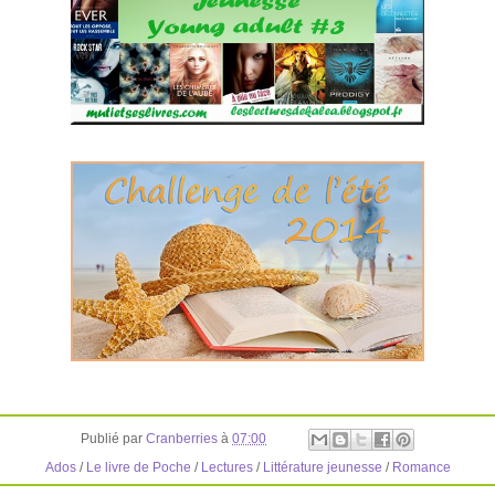
Publié par
Cranberries
à
07:00
Ados
/
Le livre de Poche
/
Lectures
/
Littérature jeunesse
/
Romance