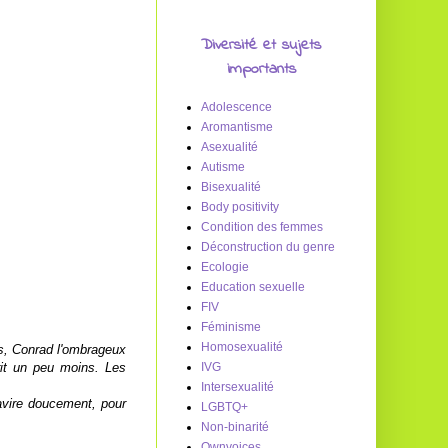
Diversité et sujets
importants
Adolescence
Aromantisme
Asexualité
Autisme
Bisexualité
Body positivity
Condition des femmes
Déconstruction du genre
Ecologie
Education sexuelle
FIV
Féminisme
Homosexualité
ils, Conrad l'ombrageux
it un peu moins. Les
IVG
Intersexualité
avire doucement, pour
LGBTQ+
Non-binarité
Ownvoices