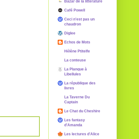
Bazar de la littérature
Café Powell
Ceci n'est pas un
chaudron
Diglee
Echos de Mots
Hélène Ptitelfe
La conteuse
La Planque à
Libellules
La république des
livres
La Taverne Du
Captain
Le Chat du Cheshire
Les fantasy
d'Amanda
Les lectures d'Alice