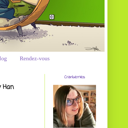
log
Rendez-vous
Cranberries
y Han