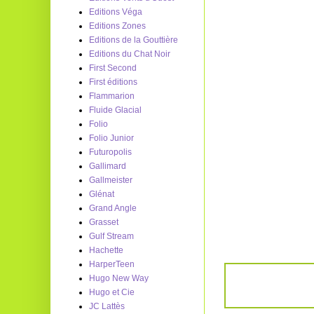
Editions Véga
Editions Zones
Editions de la Gouttière
Editions du Chat Noir
First Second
First éditions
Flammarion
Fluide Glacial
Folio
Folio Junior
Futuropolis
Gallimard
Gallmeister
Glénat
Grand Angle
Grasset
Gulf Stream
Hachette
HarperTeen
Hugo New Way
Hugo et Cie
JC Lattès