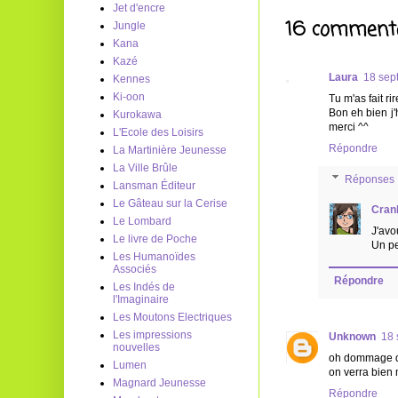
Jet d'encre
16 commenta
Jungle
Kana
Kazé
Laura
18 sep
Kennes
Ki-oon
Tu m'as fait rir
Bon eh bien j'
Kurokawa
merci ^^
L'Ecole des Loisirs
Répondre
La Martinière Jeunesse
La Ville Brûle
Réponses
Lansman Éditeur
Le Gâteau sur la Cerise
Cran
Le Lombard
J'avo
Le livre de Poche
Un pe
Les Humanoïdes
Associés
Répondre
Les Indés de
l'Imaginaire
Les Moutons Electriques
Les impressions
Unknown
18 
nouvelles
oh dommage qu
Lumen
on verra bien 
Magnard Jeunesse
Répondre