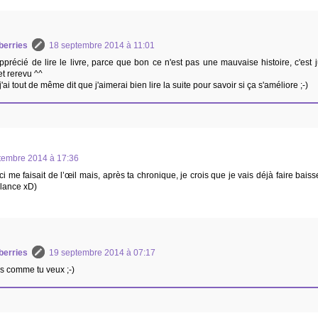
berries
18 septembre 2014 à 11:01
apprécié de lire le livre, parce que bon ce n'est pas une mauvaise histoire, c'est 
et rerevu ^^
j'ai tout de même dit que j'aimerai bien lire la suite pour savoir si ça s'améliore ;-)
tembre 2014 à 17:36
ci me faisait de l’œil mais, après ta chronique, je crois que je vais déjà faire ba
 lance xD)
berries
19 septembre 2014 à 07:17
is comme tu veux ;-)