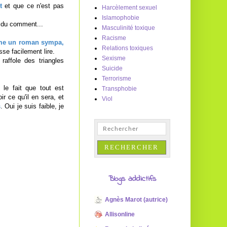
t
et que ce n'est pas
Harcèlement sexuel
Islamophobie
i du comment...
Masculinité toxique
Racisme
me un roman sympa,
Relations toxiques
sse facilement lire.
Sexisme
affole des triangles
Suicide
Terrorisme
le fait que tout est
Transphobie
r ce qu'il en sera, et
Viol
s
. Oui je suis faible, je
Blogs addictifs
Agnès Marot (autrice)
Allisonline