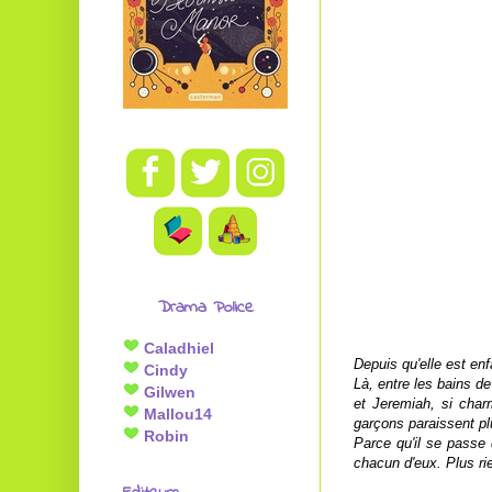
Drama Police
Caladhiel
Depuis qu'elle est en
Cindy
Là, entre les bains de
Gilwen
et Jeremiah, si cha
Mallou14
garçons paraissent plu
Robin
Parce qu'il se passe
chacun d'eux. Plus r