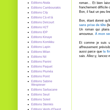
roman... Et bien lai
Editions Akata
franchement difficile
Editions Cambourakis
Bon, il faut un peu li
Editions City
Editions Cà et là
Bon, étant donné qu'il
Editions Delcourt
sans prise de tête
(bo
Editions H2T
Un roman qui plaira
Editions IDP
amoureux.
A mon sen
Editions Kinaye
Editions Komikku
Et comme je suis un
affreusement prévisib
Editions Lapin
aussi parce que
la f
Editions Milan
sais. Allez-y, lancez
Editions Nil
Editions Panini
Editions Paquet
Editions Pluméa
Editions Point
Editions Sabine
Wespieser
Editions Sarbacane
Editions Seuil
Editions Soleil
Editions Steinkis
Editions Vents d'Ouest