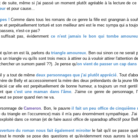
 de suite, même si j'ai passé un moment plutôt agréable à la lecture de ce l
œur
et pour cause...
pes !
Comme dans tous les romans de ce genre la fille est gnangnan à souhai
et perpétuellement torturé et son meilleur ami est le mec sympa qui a toujou
repassera, n'est-ce pas?
suffisait pas, évidemment
ce n'est jamais le bon qui tombe amoureux
ant qu'on en est là, parlons du
triangle amoureux
. Ben oui sinon ce ne serait
un triangle vu qu'ils sont trois mecs à attirer ou à vouloir attirer l'attention 
 chercher un surnom pareil ??). Je pense qu'
on vient de passer un cap dans l
 il y a tout de même
deux personnages que j'ai plutôt apprécié
. Tout d'abo
mère de Belly et accessoirement la mère des deux prétendants de la jeune fill
écié car elle est perpétuellement de bonne humeur, a toujours un mot gentil p
ent que
c'est une maman dans l'âme
. J'aime ce genre de personnage, l
e peut se poser quand rien ne va.
personnage de
Cameron
. Bon, le pauvre
il fait un peu office de cinquième
 du triangle en l’occurrence) mais il m'a paru énormément sympathique. J'a
u exploité dans ce roman (et de faire aussi office de sparadrap affectif pour Bell
verture du roman nous fait également miroiter
le fait qu'il se passe qu
out le monde se pose des questions et qu'évidemment nous aurons la solut