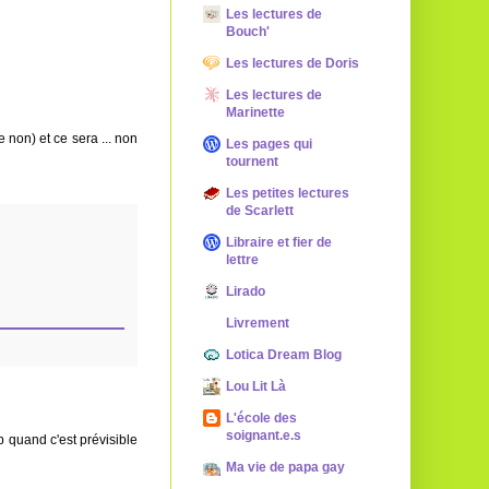
Les lectures de
Bouch'
Les lectures de Doris
Les lectures de
Marinette
 non) et ce sera ... non
Les pages qui
tournent
Les petites lectures
de Scarlett
Libraire et fier de
lettre
Lirado
Livrement
Lotica Dream Blog
Lou Lit Là
L'école des
soignant.e.s
 quand c'est prévisible
Ma vie de papa gay