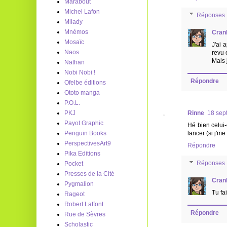
Marabout
Michel Lafon
Réponses
Milady
Mnémos
Cran
Mosaïc
J'ai 
Naos
revu 
Mais 
Nathan
Nobi Nobi !
Répondre
Ofelbe éditions
Ototo manga
P.O.L.
PKJ
Rinne
18 sep
Payot Graphic
Hé bien celui-
Penguin Books
lancer (si j'me
PerspectivesArt9
Répondre
Pika Editions
Réponses
Pocket
Presses de la Cité
Cran
Pygmalion
Tu fa
Rageot
Robert Laffont
Répondre
Rue de Sèvres
Scholastic