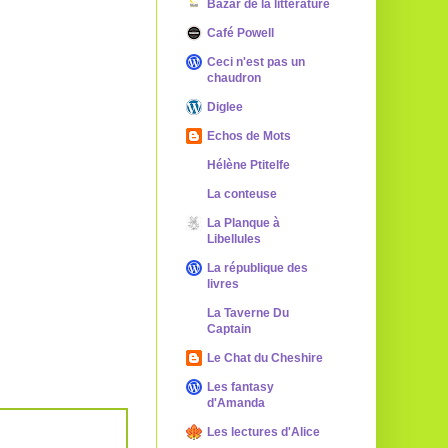
Bazar de la littérature
Café Powell
Ceci n'est pas un
chaudron
Diglee
Echos de Mots
Hélène Ptitelfe
La conteuse
La Planque à
Libellules
La république des
livres
La Taverne Du
Captain
Le Chat du Cheshire
Les fantasy
d'Amanda
Les lectures d'Alice