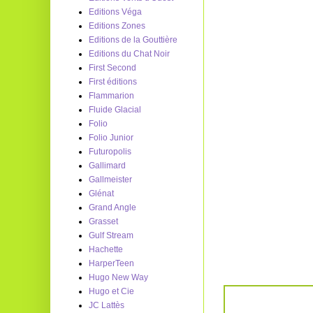
Editions Véga
Editions Zones
Editions de la Gouttière
Editions du Chat Noir
First Second
First éditions
Flammarion
Fluide Glacial
Folio
Folio Junior
Futuropolis
Gallimard
Gallmeister
Glénat
Grand Angle
Grasset
Gulf Stream
Hachette
HarperTeen
Hugo New Way
Hugo et Cie
JC Lattès