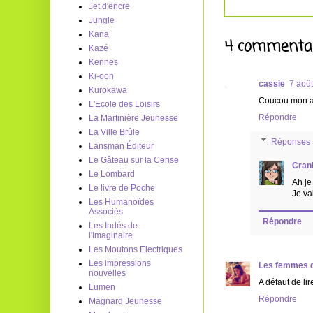
Jet d'encre
Jungle
Kana
4 commentai
Kazé
Kennes
Ki-oon
cassie
7 aoû
Kurokawa
Coucou mon avi
L'Ecole des Loisirs
Répondre
La Martinière Jeunesse
La Ville Brûle
Réponses
Lansman Éditeur
Le Gâteau sur la Cerise
Cran
Le Lombard
Ah je
Le livre de Poche
Je vai
Les Humanoïdes
Associés
Répondre
Les Indés de
l'Imaginaire
Les Moutons Electriques
Les impressions
Les femmes q
nouvelles
A défaut de lir
Lumen
Répondre
Magnard Jeunesse