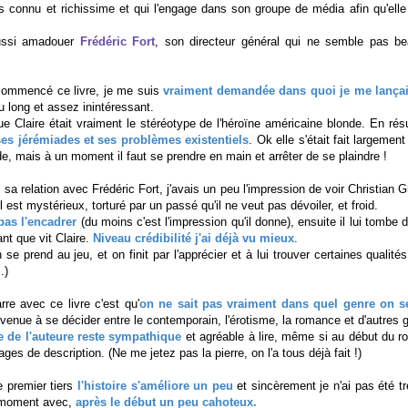
s connu et richissime et qui l'engage dans son groupe de média afin qu'elle
aussi amadouer
Frédéric Fort
, son directeur général qui ne semble pas be
 commencé ce livre, je me suis
vraiment demandée dans quoi je me lança
u long et assez inintéressant.
ue Claire était vraiment le stéréotype de l'héroïne américaine blonde. En r
ses jérémiades et ses problèmes existentiels
. Ok elle s'était fait largemen
de, mais à un moment il faut se prendre en main et arrêter de se plaindre !
sa relation avec Frédéric Fort, j'avais un peu l'impression de voir Christian 
 est mystérieux, torturé par un passé qu'il ne veut pas dévoiler, et froid.
pas l'encadrer
(du moins c'est l'impression qu'il donne), ensuite il lui tombe
t que vit Claire.
Niveau crédibilité j'ai déjà vu mieux
.
se prend au jeu, et on finit par l'apprécier et à lui trouver certaines qualité
.)
rre avec ce livre c'est qu'
on ne sait pas vraiment dans quel genre on s
arvenue à se décider entre le contemporain, l'érotisme, la romance et d'autres 
re de l'auteure reste sympathique
et agréable à lire, même si au début du ro
es de description. (Ne me jetez pas la pierre, on l'a tous déjà fait !)
e premier tiers
l'histoire s'améliore un peu
et sincèrement je n'ai pas été tr
moment avec,
après le début un peu cahoteux.