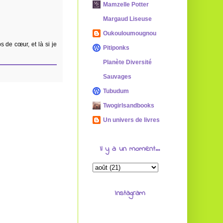
Mamzelle Potter
Margaud Liseuse
Oukouloumougnou
s de cœur, et là si je
Pitiponks
Planète Diversité
Sauvages
Tubudum
Twogirlsandbooks
Un univers de livres
Il y a un moment...
Instagram