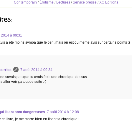
Contemporain
/
Érotisme
/
Lectures
/
Service presse
/
XO Editions
res:
t 2014 à 09:31
s a été moins sympa que le tien, mais on est du même avis sur certains points ;)
berries
7 août 2014 à 09:34
 ne savais pas que tu avais écrit une chronique dessus.
s aller voir ça tout de suite :-)
ui lisent sont dangereuses
7 août 2014 à 12:08
e ce livre, je me marre bien en lisant ta chronique!!