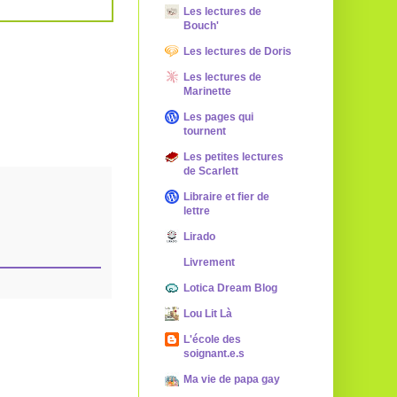
Les lectures de
Bouch'
Les lectures de Doris
Les lectures de
Marinette
Les pages qui
tournent
Les petites lectures
de Scarlett
Libraire et fier de
lettre
Lirado
Livrement
Lotica Dream Blog
Lou Lit Là
L'école des
soignant.e.s
Ma vie de papa gay