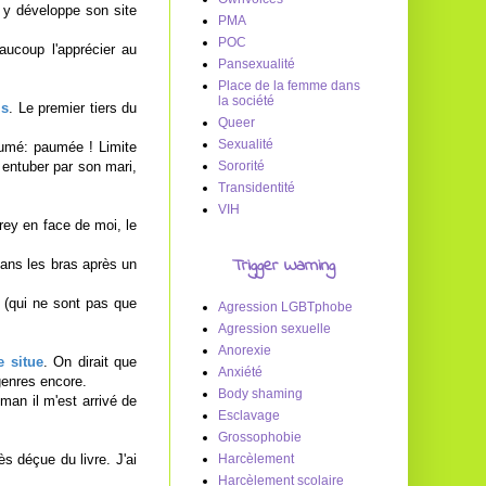
 y développe son site
PMA
POC
aucoup l'apprécier au
Pansexualité
Place de la femme dans
la société
is
. Le premier tiers du
Queer
Sexualité
ésumé: paumée ! Limite
t entuber par son mari,
Sororité
Transidentité
VIH
Grey en face de moi, le
Trigger Warning
 dans les bras après un
s (qui ne sont pas que
Agression LGBTphobe
Agression sexuelle
Anorexie
e situe
. On dirait que
Anxiété
genres encore.
Body shaming
man il m'est arrivé de
Esclavage
Grossophobie
ès déçue du livre. J'ai
Harcèlement
Harcèlement scolaire