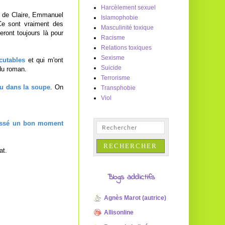
Harcèlement sexuel
 de Claire, Emmanuel
Islamophobie
 Ce sont vraiment des
Masculinité toxique
eront toujours là pour
Racisme
Relations toxiques
Sexisme
cutables
et qui m'ont
Suicide
 du roman.
Terrorisme
u dans la soupe
. On
Transphobie
Viol
passé un bon moment
at.
Blogs addictifs
Agnès Marot (autrice)
Allisonline