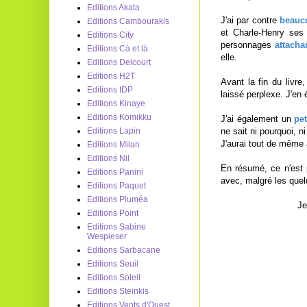
Editions Akata
J'ai par contre
beauc
Editions Cambourakis
et Charle-Henry ses 
Editions City
personnages
attacha
Editions Cà et là
elle.
Editions Delcourt
Editions H2T
Avant la fin du livr
Editions IDP
laissé perplexe. J'en 
Editions Kinaye
Editions Komikku
J'ai également un
pet
ne sait ni pourquoi, 
Editions Lapin
J'aurai tout de même 
Editions Milan
Editions Nil
En résumé, ce n'est p
Editions Panini
avec, malgré les quel
Editions Paquet
Editions Pluméa
Je
Editions Point
Editions Sabine
Wespieser
Editions Sarbacane
Editions Seuil
Editions Soleil
Editions Steinkis
Editions Vents d'Ouest