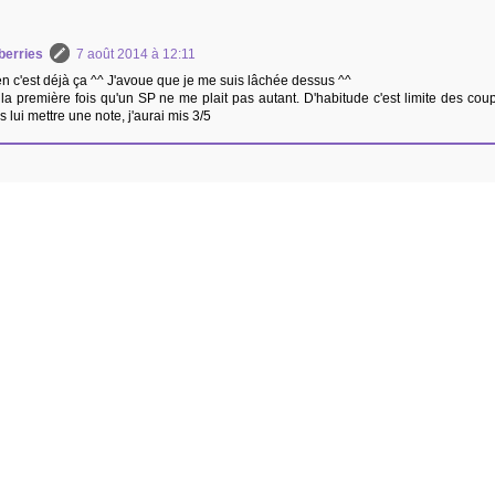
berries
7 août 2014 à 12:11
n c'est déjà ça ^^ J'avoue que je me suis lâchée dessus ^^
 la première fois qu'un SP ne me plait pas autant. D'habitude c'est limite des coup
s lui mettre une note, j'aurai mis 3/5