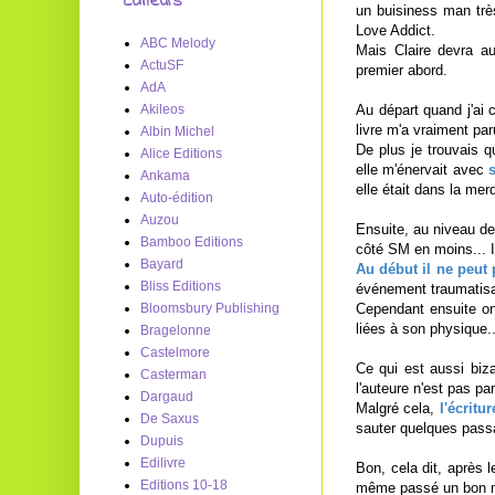
Editeurs
un buisiness man trè
Love Addict.
ABC Melody
Mais Claire devra 
ActuSF
premier abord.
AdA
Au départ quand j'ai
Akileos
livre m'a vraiment par
Albin Michel
De plus je trouvais q
Alice Editions
elle m'énervait avec
Ankama
elle était dans la mer
Auto-édition
Auzou
Ensuite, au niveau de 
Bamboo Editions
côté SM en moins... Il
Bayard
Au début il ne peut 
Bliss Editions
événement traumatisan
Cependant ensuite on 
Bloomsbury Publishing
liées à son physique..
Bragelonne
Castelmore
Ce qui est aussi biza
Casterman
l'auteure n'est pas p
Dargaud
Malgré cela,
l'écritu
De Saxus
sauter quelques passag
Dupuis
Edilivre
Bon, cela dit, après l
Editions 10-18
même passé un bon 