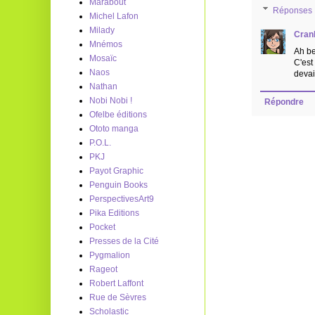
Marabout
Réponses
Michel Lafon
Milady
Cran
Mnémos
Ah be
Mosaïc
C'est
Naos
devai
Nathan
Nobi Nobi !
Répondre
Ofelbe éditions
Ototo manga
P.O.L.
PKJ
Payot Graphic
Penguin Books
PerspectivesArt9
Pika Editions
Pocket
Presses de la Cité
Pygmalion
Rageot
Robert Laffont
Rue de Sèvres
Scholastic