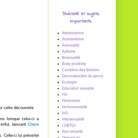
Diversité et sujets
importants
Adolescence
Aromantisme
Asexualité
Autisme
Bisexualité
Body positivity
Condition des femmes
Déconstruction du genre
Ecologie
Education sexuelle
FIV
Féminisme
Homosexualité
ur cette découverte.
IVG
ns lorsque celui-ci a
Intersexualité
enfui, laissant
Claire
LGBTQ+
Non-binarité
. Celle-ci lui présente
Ownvoices