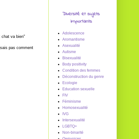
Diversité et sujets
importants
Adolescence
t chat va bien"
Aromantisme
Asexualité
ne sais pas comment
Autisme
Bisexualité
Body positivity
Condition des femmes
Déconstruction du genre
Ecologie
Education sexuelle
FIV
Féminisme
Homosexualité
IVG
Intersexualité
LGBTQ+
Non-binarité
Ownvoices