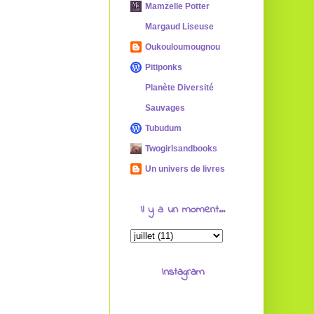
Mamzelle Potter
Margaud Liseuse
Oukouloumougnou
Pitiponks
Planète Diversité
Sauvages
Tubudum
Twogirlsandbooks
Un univers de livres
Il y a un moment...
Instagram