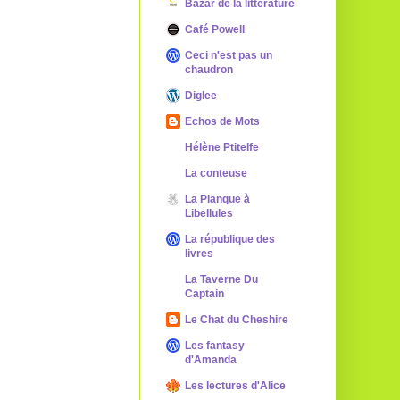
Bazar de la littérature
Café Powell
Ceci n'est pas un
chaudron
Diglee
Echos de Mots
Hélène Ptitelfe
La conteuse
La Planque à
Libellules
La république des
livres
La Taverne Du
Captain
Le Chat du Cheshire
Les fantasy
d'Amanda
Les lectures d'Alice