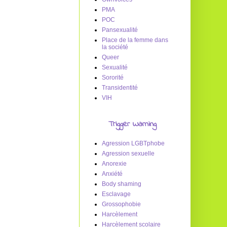
PMA
POC
Pansexualité
Place de la femme dans
la société
Queer
Sexualité
Sororité
Transidentité
VIH
Trigger Warning
Agression LGBTphobe
Agression sexuelle
Anorexie
Anxiété
Body shaming
Esclavage
Grossophobie
Harcèlement
Harcèlement scolaire