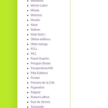
Marabout
Michel Lafon
Milady
Mnémos
Mosaïc
Naos
Nathan
Nobi Nobi !
Ofelbe éditions
Ototo manga
P.O.L.
PKJ
Payot Graphic
Penguin Books
PerspectivesArt9
Pika Editions
Pocket
Presses de la Cité
Pygmalion
Rageot
Robert Laffont
Rue de Sèvres
Scholastic