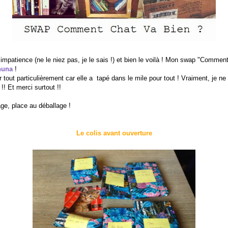
 impatience (ne le niez pas, je le sais !) et bien le voilà ! Mon swap "Commen
huna
!
r tout particulièrement car elle a tapé dans le mile pour tout ! Vraiment, je 
 !! Et merci surtout !!
age, place au déballage !
Le colis avant ouverture