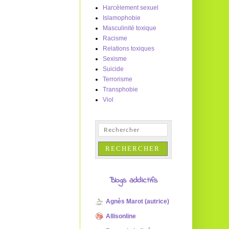
Harcèlement sexuel
Islamophobie
Masculinité toxique
Racisme
Relations toxiques
Sexisme
Suicide
Terrorisme
Transphobie
Viol
Blogs addictifs
Agnès Marot (autrice)
Allisonline