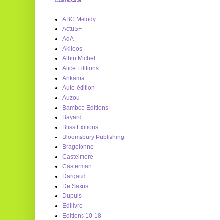
Editeurs
ABC Melody
ActuSF
AdA
Akileos
Albin Michel
Alice Editions
Ankama
Auto-édition
Auzou
Bamboo Editions
Bayard
Bliss Editions
Bloomsbury Publishing
Bragelonne
Castelmore
Casterman
Dargaud
De Saxus
Dupuis
Edilivre
Editions 10-18