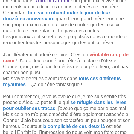
entendu parler.
Alex et Conner
sont jumeaux et vivent des
moments un peu difficiles depuis le décès de leur père.
Cependant
tout va se chambouler le jour de leur
douzième anniversaire
quand leur grand-mère leur offre
son propre exemplaire du livre de contes qui les a suivi
durant toute leur enfance: Le pays des contes.
Les jumeaux vont se retrouver propulsés dans ce monde et
rencontrer tous les personnages qui les ont fait rêver.
J'ai littéralement adoré ce livre ! C'est un
véritable coup de
cœur
! J'aurai tout donné pour être à la place d'Alex et
Conner (bon, mis à part le décès de leur père hein, faut pas
charrier non plus).
Mais vivre de telles aventures dans
tous ces différents
royaumes
... Ça doit être fantastique !
Pour commencer, je vous avoue que je me suis sentie très
proche d'Alex. La petite fille qui
se réfugie dans les livres
pour oublier ses tracas
, j'avoue que ça me parle pas mal.
Mais cela ne m'a pas empêché d'être également attachée à
Conner. J'aie beaucoup son caractère un peu bougon et son
humour. Et surtout
la complicité de ces deux-là
est très
belle ! En fait j'ai l'impression de nous voir, mon frère et moi