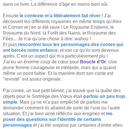
dans ce livre. La différence d'âge en moins bien sûr.
Ensuite
le contexte m'a littéralement fait rêver
! J'ai
découvert les différents royaumes en même temps qu'Alex
et Conner et j'en ai été ravie ! Le Royaume Endormi, le
Royaume du Nord, la Forêt des Nains, le Royaume des
Fées... Je n'ai qu'une chose à dire: wahou !
Et puis
rencontrer tous les personnages des contes qui
ont bercés notre enfance
, et voir ce qu'ils sont devenus
après. C'est un aspect qui m'a particulièrement plu !
J'ai eu un énorme coup de cœur pour
Boucle d'Or
. Une
jeune femme courageuse et intrépide, mais qui a quand
même un point faible. Et la manière dont son conte est
"revisité" est assez originale.
Par contre, un tout petit bémol, j'ai trouvé que la quête des
objets pour le Sortilège des Vœux était
parfois un peu trop
simple
. Mais ça ne m'a pas empêché de parfois me
demander comment ils allaient de sortir de l'une ou l'autre
situation. Et j'ai bien aimé réfléchir aux énigmes et
me
poser des questions sur l'identité de certains
personnages
et j'ai été surprise par certaines d'entre elles.