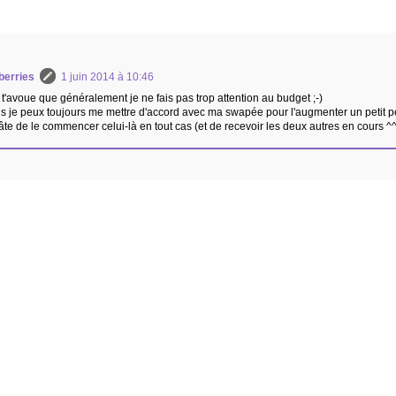
berries
1 juin 2014 à 10:46
 t'avoue que généralement je ne fais pas trop attention au budget ;-)
is je peux toujours me mettre d'accord avec ma swapée pour l'augmenter un petit pe
hâte de le commencer celui-là en tout cas (et de recevoir les deux autres en cours ^^