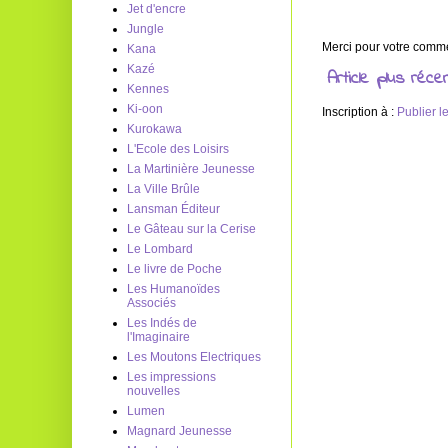
Jet d'encre
Jungle
Merci pour votre commen
Kana
Kazé
Article plus réce
Kennes
Ki-oon
Inscription à :
Publier 
Kurokawa
L'Ecole des Loisirs
La Martinière Jeunesse
La Ville Brûle
Lansman Éditeur
Le Gâteau sur la Cerise
Le Lombard
Le livre de Poche
Les Humanoïdes
Associés
Les Indés de
l'Imaginaire
Les Moutons Electriques
Les impressions
nouvelles
Lumen
Magnard Jeunesse