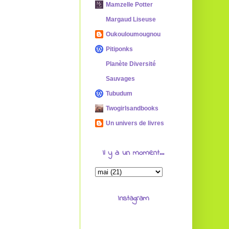
Mamzelle Potter
Margaud Liseuse
Oukouloumougnou
Pitiponks
Planète Diversité
Sauvages
Tubudum
Twogirlsandbooks
Un univers de livres
Il y a un moment...
Instagram