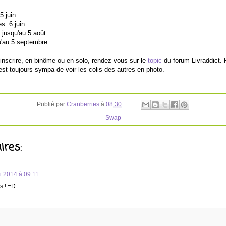
5 juin
s: 6 juin
 jusqu'au 5 août
u'au 5 septembre
inscrire, en binôme ou en solo, rendez-vous sur le
topic
du forum Livraddict. 
c'est toujours sympa de voir les colis des autres en photo.
Publié par
Cranberries
à
08:30
Swap
res:
i 2014 à 09:11
s ! =D