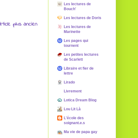
Les lectures de
Bouch'
Les lectures de Doris
rticle plus ancien
Les lectures de
Marinette
Les pages qui
tournent
Les petites lectures
de Scarlett
Libraire et fier de
lettre
Lirado
Livrement
Lotica Dream Blog
Lou Lit Là
L'école des
soignant.e.s
Ma vie de papa gay