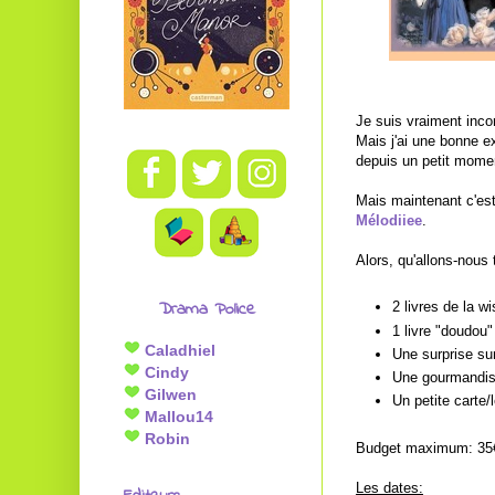
Je suis vraiment incor
Mais j'ai une bonne e
depuis un petit momen
Mais maintenant c'est
Mélodiiee
.
Alors, qu'allons-nous
Drama Police
2 livres de la wi
1 livre "doudou
Caladhiel
Une surprise sur
Cindy
Une gourmandis
Gilwen
Un petite carte/
Mallou14
Robin
Budget maximum: 35
Les dates: