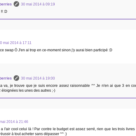
berries
30 mai 2014 à 09:19
!! :D
0 mai 2014 à 17:11
e ce swap Ö J'en ai trop en ce-moment sinon j'y aurai bien participé :D
berries
30 mai 2014 à 19:00
a va, je trouve que je suis encore assez raisonnable ^^ Je n'en ai que 3 en cou
 éloignées les unes des autres ;-)
mai 2014 à 21:46
a l'air cool celui là ! Par contre le budget est assez serré, rien que les trois livre
éussir à tout acheter sans dépasser ^^ :)