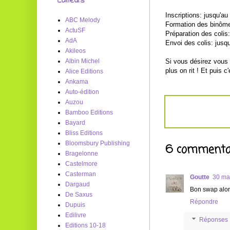
Editeurs
Inscriptions: jusqu'au 
ABC Melody
Formation des binôme
ActuSF
Préparation des colis:
AdA
Envoi des colis: jusq
Akileos
Albin Michel
Si vous désirez vous 
plus on rit ! Et puis 
Alice Editions
Ankama
Auto-édition
Auzou
Bamboo Editions
Bayard
Bliss Editions
Bloomsbury Publishing
6 commentai
Bragelonne
Castelmore
Casterman
Goutte
30 ma
Dargaud
Bon swap alor
De Saxus
Répondre
Dupuis
Edilivre
Réponses
Editions 10-18