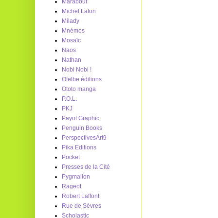
Marabout
Michel Lafon
Milady
Mnémos
Mosaïc
Naos
Nathan
Nobi Nobi !
Ofelbe éditions
Ototo manga
P.O.L.
PKJ
Payot Graphic
Penguin Books
PerspectivesArt9
Pika Editions
Pocket
Presses de la Cité
Pygmalion
Rageot
Robert Laffont
Rue de Sèvres
Scholastic