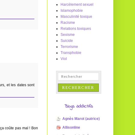
Harcèlement sexuel
Islamophobie
Masculinité toxique
Racisme
Relations toxiques
Sexisme
Suicide
Terrorisme
Transphobie
Viol
rs, et les dates sont
Blogs addictifs
Agnès Marot (autrice)
Allisonline
s ça coûte pas mal ! Bon