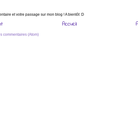
taire et votre passage sur mon blog ! A bientôt :D
nt
Accueil
A
les commentaires (Atom)