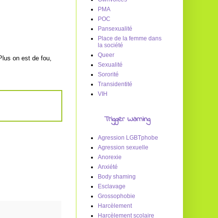
PMA
POC
Pansexualité
Place de la femme dans
la société
Queer
Plus on est de fou,
Sexualité
Sororité
Transidentité
VIH
Trigger Warning
Agression LGBTphobe
Agression sexuelle
Anorexie
Anxiété
Body shaming
Esclavage
Grossophobie
Harcèlement
Harcèlement scolaire