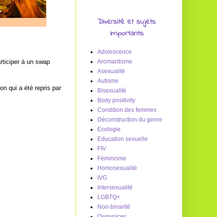
Diversité et sujets
importants
Adolescence
rticiper à un swap
Aromantisme
Asexualité
Autisme
n qui a été repris par
Bisexualité
Body positivity
Condition des femmes
Déconstruction du genre
Ecologie
Education sexuelle
FIV
Féminisme
Homosexualité
IVG
Intersexualité
LGBTQ+
Non-binarité
Ownvoices