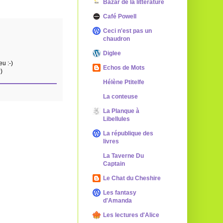
Bazar de la littérature
Café Powell
Ceci n'est pas un
chaudron
Diglee
u :-)
Echos de Mots
)
Hélène Ptitelfe
La conteuse
La Planque à
Libellules
La république des
livres
La Taverne Du
Captain
Le Chat du Cheshire
Les fantasy
d'Amanda
Les lectures d'Alice