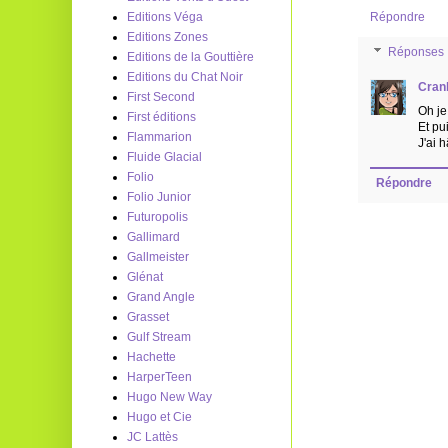
Editions Véga
Répondre
Editions Zones
Réponses
Editions de la Gouttière
Editions du Chat Noir
Cran
First Second
Oh je
First éditions
Et pu
Flammarion
J'ai 
Fluide Glacial
Folio
Répondre
Folio Junior
Futuropolis
Gallimard
Gallmeister
Glénat
Grand Angle
Grasset
Gulf Stream
Hachette
HarperTeen
Hugo New Way
Hugo et Cie
JC Lattès