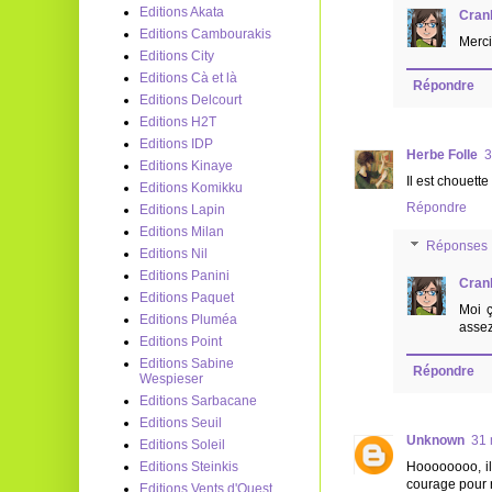
Editions Akata
Cran
Editions Cambourakis
Merci 
Editions City
Editions Cà et là
Répondre
Editions Delcourt
Editions H2T
Editions IDP
Herbe Folle
3
Editions Kinaye
Il est chouett
Editions Komikku
Répondre
Editions Lapin
Editions Milan
Réponses
Editions Nil
Editions Panini
Cran
Editions Paquet
Moi ç
Editions Pluméa
assez
Editions Point
Editions Sabine
Répondre
Wespieser
Editions Sarbacane
Editions Seuil
Unknown
31 
Editions Soleil
Editions Steinkis
Hoooooooo, il 
courage pour r
Editions Vents d'Ouest