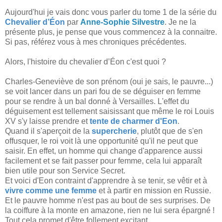
Aujourd'hui je vais donc vous parler du tome 1 de la série du
Chevalier d’Éon
par
Anne-Sophie Silvestre
. Je ne la
présente plus, je pense que vous commencez à la connaitre.
Si pas, référez vous à mes chroniques précédentes.
Alors, l'histoire du chevalier d’Éon c'est quoi ?
Charles-Geneviève de son prénom (oui je sais, le pauvre...)
se voit lancer dans un pari fou de se déguiser en femme
pour se rendre à un bal donné à Versailles. L'effet du
déguisement est tellement saisissant que même le roi Louis
XV s'y laisse prendre et
tente de charmer d'Eon
.
Quand il s'aperçoit de la
supercherie
, plutôt que de s'en
offusquer, le roi voit là une opportunité qu'il ne peut que
saisir. En effet, un homme qui change d'apparence aussi
facilement et se fait passer pour femme, cela lui apparaît
bien utile pour son Service Secret.
Et voici d'Eon contraint d'apprendre à se tenir, se vêtir et à
vivre comme une femme
et à partir en mission en Russie.
Et le pauvre homme n'est pas au bout de ses surprises. De
la coiffure à la monte en amazone, rien ne lui sera épargné !
Tout cela promet d'être follement excitant.