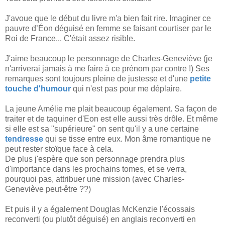
J'avoue que le début du livre m'a bien fait rire. Imaginer ce
pauvre d’Éon déguisé en femme se faisant courtiser par le
Roi de France... C'était assez risible.
J'aime beaucoup le personnage de Charles-Geneviève (je
n'arriverai jamais à me faire à ce prénom par contre !) Ses
remarques sont toujours pleine de justesse et d'une
petite
touche d'humour
qui n'est pas pour me déplaire.
La jeune Amélie me plait beaucoup également. Sa façon de
traiter et de taquiner d'Eon est elle aussi très drôle. Et même
si elle est sa "supérieure" on sent qu'il y a une certaine
tendresse
qui se tisse entre eux. Mon âme romantique ne
peut rester stoïque face à cela.
De plus j'espère que son personnage prendra plus
d'importance dans les prochains tomes, et se verra,
pourquoi pas, attribuer une mission (avec Charles-
Geneviève peut-être ??)
Et puis il y a également Douglas McKenzie l'écossais
reconverti (ou plutôt déguisé) en anglais reconverti en