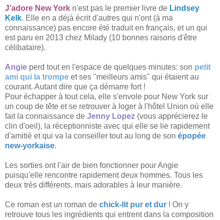
J'adore New York
n'est pas le premier livre de
Lindsey
Kelk
. Elle en a déjà écrit d'autres qui n'ont (à ma
connaissance) pas encore été traduit en français, et un qui
est paru en 2013 chez Milady (10 bonnes raisons d'être
célibataire).
Angie
perd tout en l'espace de quelques minutes: son
petit
ami qui la trompe
et ses "meilleurs amis" qui étaient au
courant. Autant dire que ça démarre fort !
Pour échapper à tout cela, elle s'envole pour New York sur
un coup de tête et se retrouver à loger à l'hôtel Union où elle
fait la connaissance de
Jenny Lopez
(vous apprécierez le
clin d'oeil), la réceptionniste avec qui elle se lie rapidement
d'amitié et qui va la conseiller tout au long de son
épopée
new-yorkaise
.
Les sorties ont l'air de bien fonctionner pour Angie
puisqu'elle rencontre rapidement deux hommes. Tous les
deux très différents, mais adorables à leur manière.
Ce roman est un roman de
chick-lit pur et dur
! On y
retrouve tous les ingrédients qui entrent dans la composition