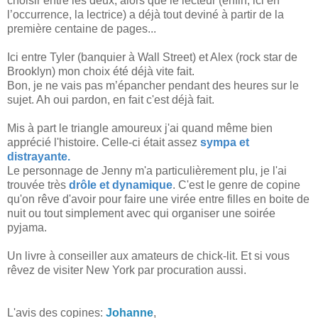
choisir entre les deux, alors que le lecteur (enfin, ici en
l’occurrence, la lectrice) a déjà tout deviné à partir de la
première centaine de pages...
Ici entre Tyler (banquier à Wall Street) et Alex (rock star de
Brooklyn) mon choix été déjà vite fait.
Bon, je ne vais pas m’épancher pendant des heures sur le
sujet. Ah oui pardon, en fait c'est déjà fait.
Mis à part le triangle amoureux j'ai quand même bien
apprécié l'histoire. Celle-ci était assez
sympa et
distrayante.
Le personnage de Jenny m'a particulièrement plu, je l'ai
trouvée très
drôle et dynamique
. C'est le genre de copine
qu'on rêve d'avoir pour faire une virée entre filles en boite de
nuit ou tout simplement avec qui organiser une soirée
pyjama.
Un livre à conseiller aux amateurs de chick-lit. Et si vous
rêvez de visiter New York par procuration aussi.
L'avis des copines:
Johanne
,