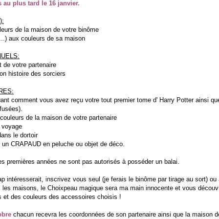
 au plus tard le 16 janvier.
):
leurs de la maison de votre binôme
,...) aux couleurs de sa maison
UELS:
st de votre partenaire
on histoire des sorciers
RES:
ant comment vous avez reçu votre tout premier tome d' Harry Potter ainsi qu
efusées).
ouleurs de la maison de votre partenaire
e voyage
dans le dortoir
 un CRAPAUD en peluche ou objet de déco.
 les premières années ne sont pas autorisés à posséder un balai.
intéresserait, inscrivez vous seul (je ferais le binôme par tirage au sort) ou
s les maisons, le Choixpeau magique sera ma main innocente et vous découvr
is et des couleurs des accessoires choisis !
tobre
chacun recevra les coordonnées de son partenaire ainsi que la maison d