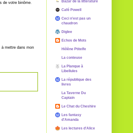
Bazar de la littérature
es de votre binôme.
Café Powell
Ceci n'est pas un
chaudron
Diglee
Echos de Mots
s" à mettre dans mon
Hélène Ptitelfe
La conteuse
La Planque à
Libellules
La république des
livres
La Taverne Du
Captain
Le Chat du Cheshire
Les fantasy
d'Amanda
Les lectures d'Alice