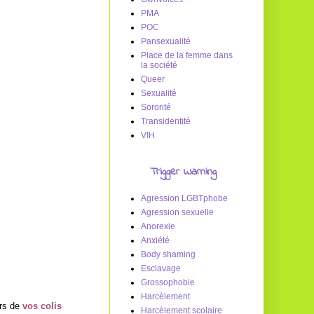
PMA
POC
Pansexualité
Place de la femme dans
la société
Queer
Sexualité
Sororité
Transidentité
VIH
Trigger Warning
Agression LGBTphobe
Agression sexuelle
Anorexie
Anxiété
Body shaming
Esclavage
Grossophobie
Harcèlement
urs de
vos colis
Harcèlement scolaire