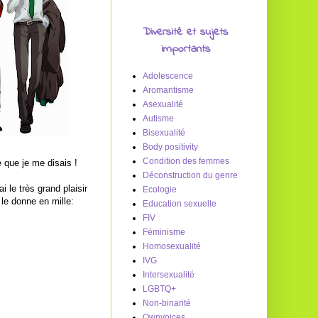
Diversité et sujets
importants
Adolescence
Aromantisme
Asexualité
Autisme
Bisexualité
Body positivity
Condition des femmes
 que je me disais !
Déconstruction du genre
le très grand plaisir
Ecologie
le donne en mille:
Education sexuelle
FIV
Féminisme
Homosexualité
IVG
Intersexualité
LGBTQ+
Non-binarité
Ownvoices