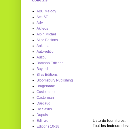
Editeurs
ABC Melody
ActuSF
AdA
Akileos
Albin Michel
Alice Editions
Ankama
Auto-édition
Auzou
Bamboo Editions
Bayard
Bliss Editions
Bloomsbury Publishing
Bragelonne
Castelmore
Casterman
Dargaud
De Saxus
Dupuis
Liste de fournitures:
Edilivre
Tout les lecteurs doiv
Editions 10-18