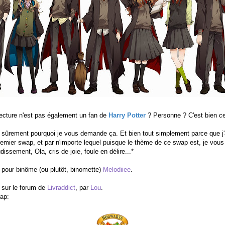
lecture n'est pas également un fan de
Harry Potter
? Personne ? C'est bien ce
rement pourquoi je vous demande ça. Et bien tout simplement parce que j'ai 
remier swap, et par n'importe lequel puisque le thème de ce swap est, je vous 
dissement, Ola, cris de joie, foule en délire...*
oir pour binôme (ou plutôt, binomette)
Melodiiee
.
 sur le forum de
Livraddict
, par
Lou
.
wap: