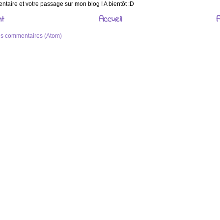
taire et votre passage sur mon blog ! A bientôt :D
nt
Accueil
A
les commentaires (Atom)