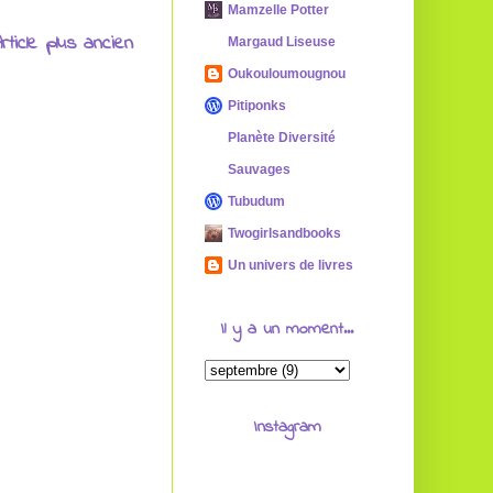
Mamzelle Potter
rticle plus ancien
Margaud Liseuse
Oukouloumougnou
Pitiponks
Planète Diversité
Sauvages
Tubudum
Twogirlsandbooks
Un univers de livres
Il y a un moment...
Instagram