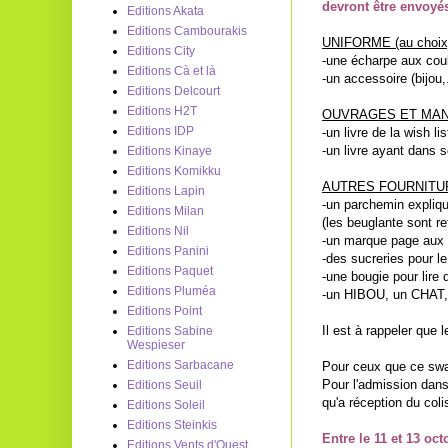
devront être envoyés
Editions Akata
Editions Cambourakis
UNIFORME (au choix
Editions City
-une écharpe aux cou
Editions Cà et là
-un accessoire (bijou
Editions Delcourt
Editions H2T
OUVRAGES ET MAN
Editions IDP
-un livre de la wish li
-un livre ayant dans s
Editions Kinaye
Editions Komikku
AUTRES FOURNITU
Editions Lapin
-un parchemin expliqu
Editions Milan
(les beuglante sont r
Editions Nil
-un marque page aux c
Editions Panini
-des sucreries pour l
Editions Paquet
-une bougie pour lire 
Editions Pluméa
-un HIBOU, un CHAT,
Editions Point
Il est à rappeler que
Editions Sabine
Wespieser
Editions Sarbacane
Pour ceux que ce swap 
Pour l'admission dan
Editions Seuil
qu'a réception du col
Editions Soleil
Editions Steinkis
Entre le 11 et 13 oc
Editions Vents d'Ouest