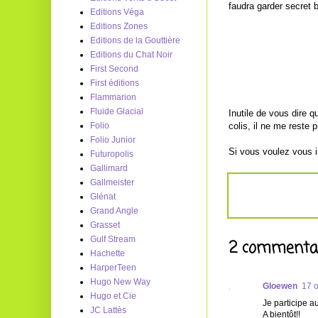
faudra garder secret b
Editions Véga
Editions Zones
Editions de la Gouttière
Editions du Chat Noir
First Second
First éditions
Flammarion
Fluide Glacial
Inutile de vous dire 
colis, il ne me reste 
Folio
Folio Junior
Si vous voulez vous i
Futuropolis
Gallimard
Gallmeister
Glénat
Grand Angle
Grasset
Gulf Stream
2 commentai
Hachette
HarperTeen
Hugo New Way
Gloewen
17 
Hugo et Cie
Je participe a
JC Lattès
A bientôt!!