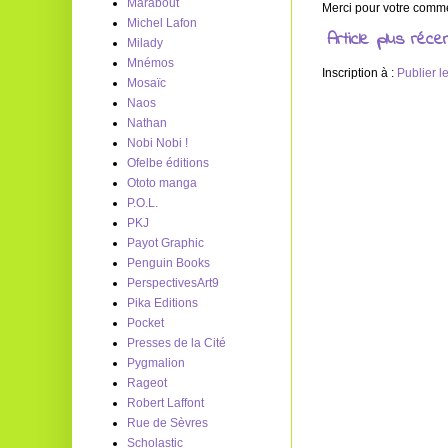
Marabout
Merci pour votre commen
Michel Lafon
Article plus réce
Milady
Mnémos
Inscription à :
Publier 
Mosaïc
Naos
Nathan
Nobi Nobi !
Ofelbe éditions
Ototo manga
P.O.L.
PKJ
Payot Graphic
Penguin Books
PerspectivesArt9
Pika Editions
Pocket
Presses de la Cité
Pygmalion
Rageot
Robert Laffont
Rue de Sèvres
Scholastic