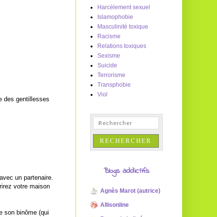
Harcèlement sexuel
Islamophobie
Masculinité toxique
Racisme
Relations toxiques
Sexisme
Suicide
Terrorisme
Transphobie
Viol
e des gentillesses
Blogs addictifs
 avec un partenaire.
irez votre maison
Agnès Marot (autrice)
Allisonline
e son binôme (qui